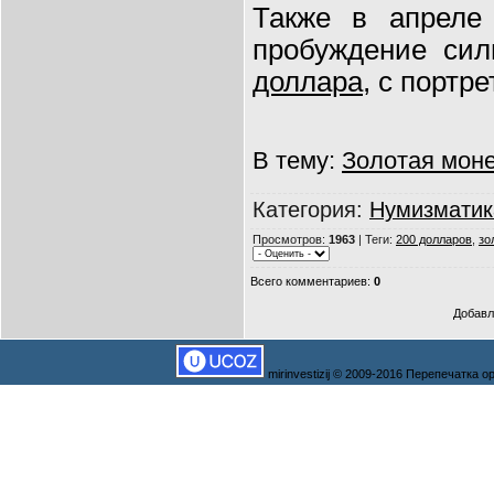
Также в апреле 
пробуждение си
доллара
, с портр
В тему:
Золотая моне
Категория
:
Нумизматик
Просмотров
:
1963
|
Теги
:
200 долларов
,
зо
Всего комментариев
:
0
Добавл
mirinvestizij © 2009-2016 Перепечатка