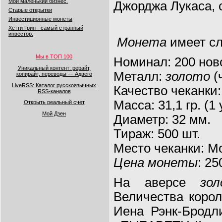
Мой маленький бизнес.
Джорджа Лукаса, 
Старые открытки
Инвестиционные монеты
Хетти Грин - самый странный
инвестор.
Монета
имеет сл
Мы в ТОП 100
Номинал: 200 нов
Уникальный контент: рерайт,
Металл:
золото
(
копирайт, переводы — Адвего
LiveRSS: Каталог русскоязычных
Качество чеканки:
RSS-каналов
Масса: 31,1 гр. (1
Открыть реальный счет
Мой Дзен
Диаметр: 32 мм.
Тираж: 500 шт.
Место чеканки: М
Цена монеты
: 2
На аверсе
зо
Величества коро
Иена Рэнк-Бродл