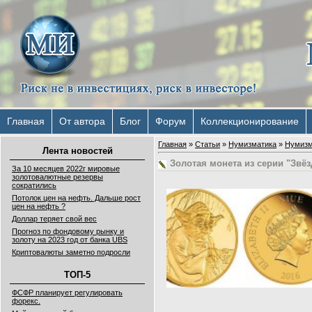
Главная
От автора
Блог
Форум
Коллекционирование
Главная
»
Статьи
»
Нумизматика
»
Нумизм
Лента новостей
Золотая монета из серии "Звё
За 10 месяцев 2022г мировые
золотовалютные резервы
сократились
Потолок цен на нефть. Дальше рост
цен на нефть ?
Доллар теряет свой вес
Прогноз по фондовому рынку и
золоту на 2023 год от банка UBS
Криптовалюты заметно подросли
ТОП-5
ФСФР планирует регулировать
форекс.