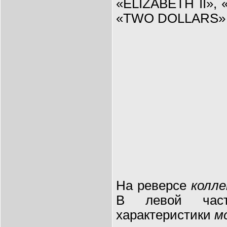
«ELIZABETH II»,
«TWO DOLLARS» (с
На реверсе
колл
В левой част
характеристики
м