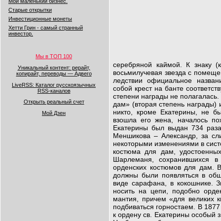
Мой маленький бизнес.
Старые открытки
Инвестиционные монеты
Хетти Грин - самый странный
инвестор.
Мы в ТОП 100
серебряной каймой. К знаку 
Уникальный контент: рерайт,
восьмилучевая звезда с помещен
копирайт, переводы — Адвего
ледствии официальное назван
LiveRSS: Каталог русскоязычных
собой крест на банте соот­ветст
RSS-каналов
степени награды не полагалась.
Открыть реальный счет
дам» (вторая степень награды) 
никто, кроме Екатерины, не б
Мой Дзен
взошла его жена, началось п
Екатерины был выдан 734 раза
Меншикова – Александр, за сли
некоторыми изменениями в систе
костюма для дам, удостоенных
Шарлеманя, сохранившихся в
орденских костюмов для дам. 
должны были появляться в общ
виде сарафана, в кокошнике. З
носить на цепи, подобно орде
мантия, причем «для великих к
подбиваться горностаем. В 1877
к ордену св. Екатерины особый з