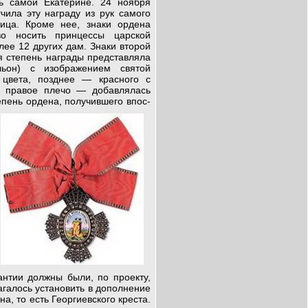
ь самой Екатерине. 24 но­ября
ила эту на­граду из рук самого
ица. Кроме нее, знаки ордена
о носить принцессы царской
лее 12 других дам. Зна­ки второй
я степень награды представляла
льон) с изобра­жением святой
 цвета, по­зднее — красного с
з правое плечо — добавлялась
тепень ордена,
получившего впос­
антии должны были, по проекту,
агалось установить в дополнение
а, то есть Георгиевского креста.