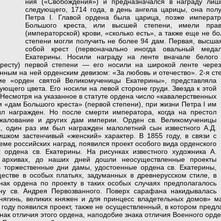
ния («Свобождения») и предназначался в награду лиш
следующего, 1714 года, в день ангела царицы, она получ
Петра I. Главой ордена была царица, позже императр
Большого креста, или высшей степени, имели прав
(императорской) крови, «сколько есть», а также еще не бо
степени могли получить не бо­лее 94 дам. Первая, высша
собой крест (первоначаль­но иногда овальный меда
Екатерины. Носили на­граду на ленте вначале белого
(кресту) первой степени — его носили на широкой ленте чере
ным на ней орден­ским девизом: «За любовь и отечество». 2-я с
ие «орден святой Великомученицы Екатерины», представляла
вующего цвета. Его носили на левой стороне груди. Звезда к этой
 Не­смотря на указанное в статуте ордена число «кавалерственных
и «дам Большого креста» (первой степени), при жизни Петра I им
ыл награжден. Но после смерти императора, когда на престол
ожалование и других дам империи. Орден св. Великомученицы
, один раз им был награжден малолетний сын известного А.Д.
шком застенчивый «женский» характер. В 1855 году, в связи с
ме рос­сийских наград, появился проект особого вида орденского
 ордена св. Екатерины. На рисунках извест­ного художника А.
 архивах, до наших дней дошли неосуществленные проекты
В торжественные дни дамы, удостоенные ордена св. Екатерины,
естве в особых платьях, задуманных в древнерусском стиле, в
нак ордена по проекту в таких особых случаях предполагалось
ну св. Андрея Первозванного. Поверх сарафана наки­дывалась
нягинь, великих княжен и для принцесс владетельных домов» м
 году появился проект, также не осуществленный, в кото­ром предл
нак отличия этого ордена, наподобие знака отличия Воен­ного орден