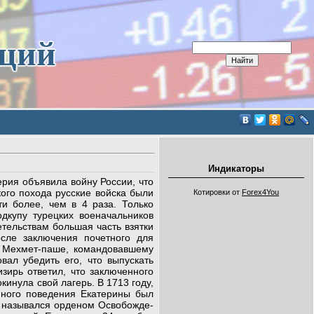
иций
Индикаторы
ерия объявила войну России, что
кого похода русские войска были
Котировки от
Forex4You
и более, чем в 4 раза. Только
дкупу турецких военачальников
етельствам большая часть взятки
осле заключения почетного для
ю Мехмет-паше, командовав­шему
вал убедить его, что выпускать
зирь от­ветил, что заключенного
кинула свой лагерь. В 1713 году,
йного поведения Екатерины был
о назывался орденом Освобожде­