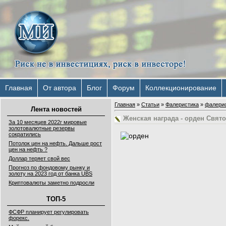
Главная
От автора
Блог
Форум
Коллекционирование
Главная
»
Статьи
»
Фалеристика
»
фалери
Лента новостей
Женская награда - орден Свя
За 10 месяцев 2022г мировые
золотовалютные резервы
сократились
Потолок цен на нефть. Дальше рост
цен на нефть ?
Доллар теряет свой вес
Прогноз по фондовому рынку и
золоту на 2023 год от банка UBS
Криптовалюты заметно подросли
ТОП-5
ФСФР планирует регулировать
форекс.