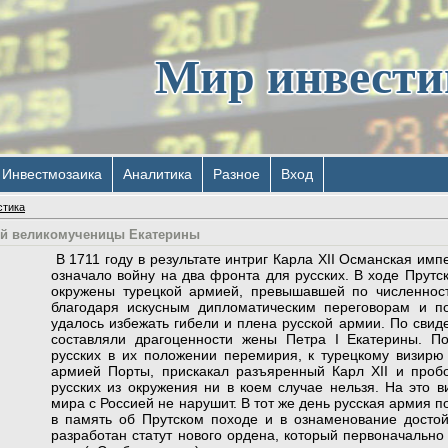
Мир инвест
Инвестмозаика
Аналитика
Разное
Вход
стика
той великомученицы Екатерины
В 1711 году в результате интриг Карла XII Османская имп
означало войну на два фронта для русских. В ходе Прутс
окружены турецкой армией, превышавшей по численност
благодаря ис­кусным дипломатическим переговорам и по
удалось избежать гибели и плена рус­ской армии. По свид
составляли драгоценности жены Петра I Екатерины. П
русских в их положении переми­рия, к турец­кому визир
армией Порты, прискакал разъя­ренный Карл XII и пробо
русских из окружения ни в коем случае нельзя. На это ви
мира с Россией не нарушит. В тот же день русская армия по
в па­мять об Прутском походе и в ознаменование досто
разработан статут нового ордена, который первона­чальн