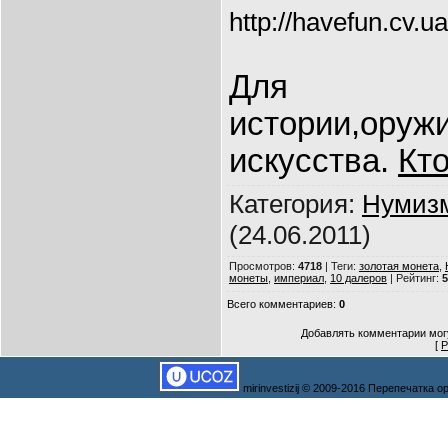
http://havefun.cv.ua
Для л
истории,оруж
искусства.
Кт
Категория
:
Нумиз
(24.06.2011)
Просмотров
:
4718
|
Теги
:
золотая монета
,
монеты
,
империал
,
10 далеров
|
Рейтинг
:
5
Всего комментариев
:
0
Добавлять комментарии могу
[
Р
mirinvestizij © 2009-2016 Перепечатка