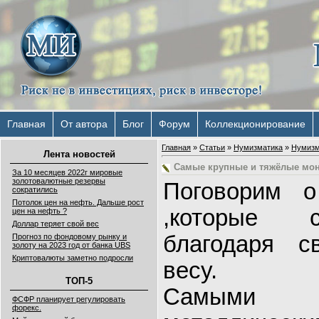
Главная
От автора
Блог
Форум
Коллекционирование
Главная
»
Статьи
»
Нумизматика
»
Нумизм
Лента новостей
Самые крупные и тяжёлые мон
За 10 месяцев 2022г мировые
золотовалютные резервы
Поговорим
сократились
Потолок цен на нефть. Дальше рост
,которые с
цен на нефть ?
Доллар теряет свой вес
благодаря 
Прогноз по фондовому рынку и
золоту на 2023 год от банка UBS
Криптовалюты заметно подросли
весу.
ТОП-5
Самыми
ФСФР планирует регулировать
форекс.