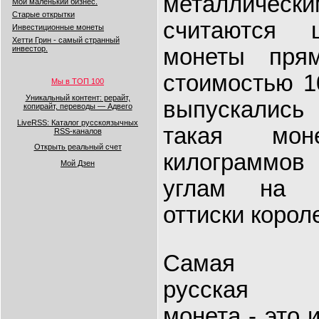
металличе
Мой маленький бизнес.
Старые открытки
считаются 
Инвестиционные монеты
Хетти Грин - самый странный
монеты пря
инвестор.
стоимостью 1
Мы в ТОП 100
Уникальный контент: рерайт,
выпускались 
копирайт, переводы — Адвего
LiveRSS: Каталог русскоязычных
такая мо
RSS-каналов
Открыть реальный счет
килограммов 
Мой Дзен
углам на н
оттиски корол
Самая т
русская з
монета - это 