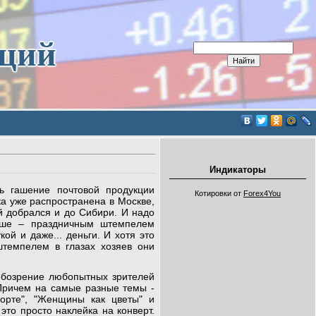
иций
Индикаторы
ь гашение почтовой продукции
Котировки от
Forex4You
а уже распространена в Москве,
й добрался и до Сибири. И надо
душе – праздничным штемпелем
кой и даже... деньги. И хотя это
штемпелем в глазах хозяев они
обозрение любопытных зрителей
Причем на самые разные темы -
орте", "Женщины как цветы" и
 это просто наклейка на конверт.