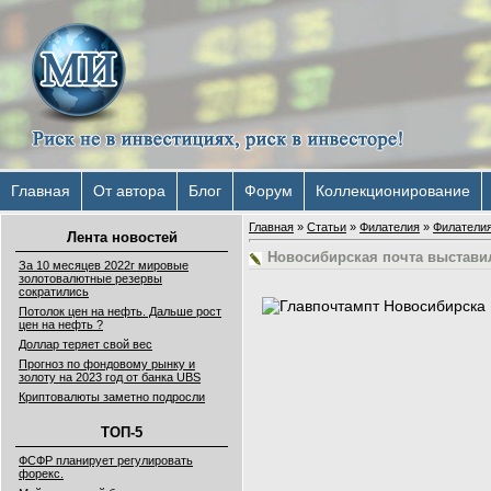
Главная
От автора
Блог
Форум
Коллекционирование
Главная
»
Статьи
»
Филателия
»
Филатели
Лента новостей
Новосибирская почта выстави
За 10 месяцев 2022г мировые
золотовалютные резервы
сократились
Потолок цен на нефть. Дальше рост
цен на нефть ?
Доллар теряет свой вес
Прогноз по фондовому рынку и
золоту на 2023 год от банка UBS
Криптовалюты заметно подросли
ТОП-5
ФСФР планирует регулировать
форекс.