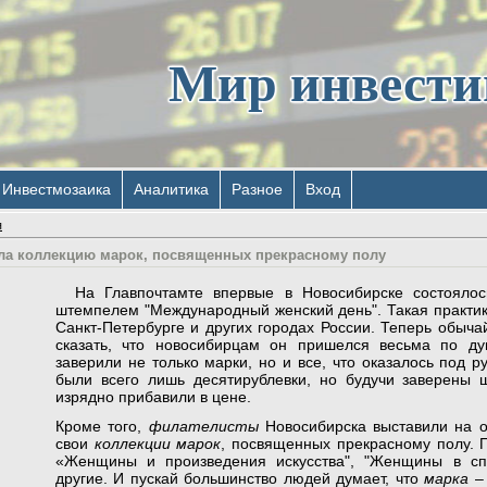
Мир инвест
Инвестмозаика
Аналитика
Разное
Вход
я
ла коллекцию марок, посвященных прекрасному полу
На Главпочтамте впервые в Новосибирске состоялос
штемпелем "Международный женский день". Такая практик
Санкт-Петербурге и других городах России. Теперь обыча
сказать, что новосибирцам он пришелся весьма по 
заверили не только марки, но и все, что оказалось под ру
были всего лишь десятирублевки, но будучи заверены 
изрядно прибавили в цене.
Кроме того,
филателисты
Новосибирска выставили на 
свои
коллекции марок
, посвященных прекрасному полу. 
«Женщины и произведения искусства", "Женщины в сп
другие. И пускай большинство людей думает, что
марка
–