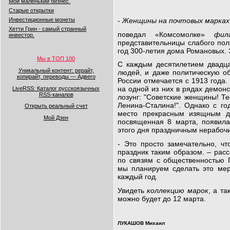
Мой маленький бизнес.
Старые открытки
-
Женщины на почтовых марка
Инвестиционные монеты
Хетти Грин - самый странный
поведал «Комсомолке»
фил
инвестор.
представительницы слабого пол
год 300-летия дома Романовых. 
Мы в ТОП 100
С каждым десятилетием двадца
Уникальный контент: рерайт,
людей, и даже политическую об
копирайт, переводы — Адвего
России отмечается с 1913 года
на одной из них в рядах демон
LiveRSS: Каталог русскоязычных
RSS-каналов
лозунг: "Советские женщины! Те
Ленина-Сталина!". Однако с го
Открыть реальный счет
место прекрасным изящным 
Мой Дзен
посвященная 8 марта, появила
этого дня праздничным нерабоч
- Это просто замечательно, чт
праздник таким образом. – рас
по связям с общественностью 
мы планируем сделать это мер
каждый год.
Увидеть
коллекцию марок
, а т
можно будет до 12 марта.
ЛУКАШОВ Михаил