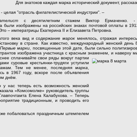
Для знатоков каждая марка исторический документ, расск
х
- целая "отрас
ль филателистической индустрии". –
ателист
с десятилетним стажем Виктор Ермаченко. -
а были изображены на российских знаках почтовой оплаты в 1913
Это – императрицы Екатерина II и Елизавета Петровна.
того века вид и содержание
марок
менялось, отражая интерес
становку в стране. Как известно, международный женский день 
.
Первые марки
, посвященные этой дате, были сильно политизиров
странтов изображена участница с красным знаменем, и
наверху м
снее сплачивайте свои ряды вокруг партии
дами суровые крестьянки-трудяги уступили
дамам. Тем не менее, последняя
марка
,
сь в 1967 году, вскоре после объявления
им днём.
о у нас теперь есть возможность женский
сказала «Комсомолке» руководитель группы
Главпочтамта Елена Калабухова. – Теперь
оприятие традиционным, и проводить его
акже побаловаться праздничным штемпелем