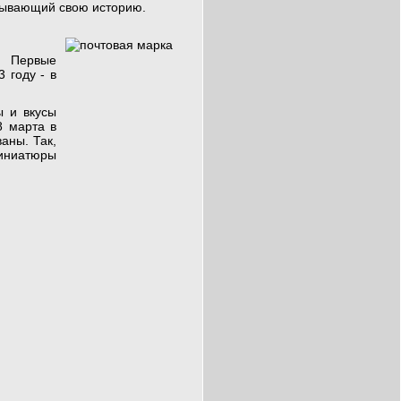
азывающий свою историю.
 Первые
 году - в
ы и вкусы
8 марта в
аны. Так,
иниатюры