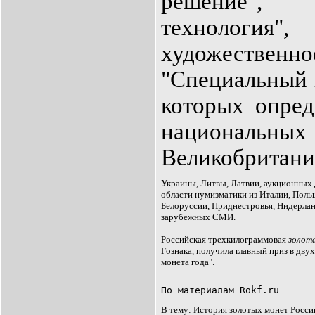
решение",
технолог
художестве
"Специальный 
которых опред
национальны
Великобритани
Украины, Литвы, Латвии, аукционных д
области нумизматики из Италии, Польш
Белоруссии, Приднестровья, Нидерланд
зарубежных СМИ. 

Российская трехкилограммовая 
золот
Гознака, получила главный приз в дву
монета года".
По материалам Rokf.ru
В тему: 
История золотых монет Росси