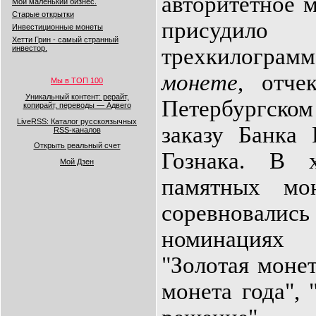
авторитетное
м
Мой маленький бизнес.
Старые открытки
присуд
Инвестиционные монеты
Хетти Грин - самый странный
трехкилог
инвестор.
монете
, отче
Мы в ТОП 100
Уникальный контент: рерайт,
Петербургском
копирайт, переводы — Адвего
LiveRSS: Каталог русскоязычных
заказу Банка 
RSS-каналов
Открыть реальный счет
Гознака. В 
Мой Дзен
памятных мо
соревновал
номинациях
"Золотая монет
монета года",