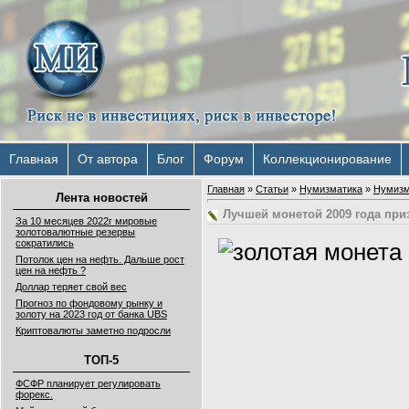
Главная
От автора
Блог
Форум
Коллекционирование
Главная
»
Статьи
»
Нумизматика
»
Нумизм
Лента новостей
Лучшей монетой 2009 года при
За 10 месяцев 2022г мировые
золотовалютные резервы
сократились
Потолок цен на нефть. Дальше рост
цен на нефть ?
Доллар теряет свой вес
Прогноз по фондовому рынку и
золоту на 2023 год от банка UBS
Криптовалюты заметно подросли
ТОП-5
ФСФР планирует регулировать
форекс.