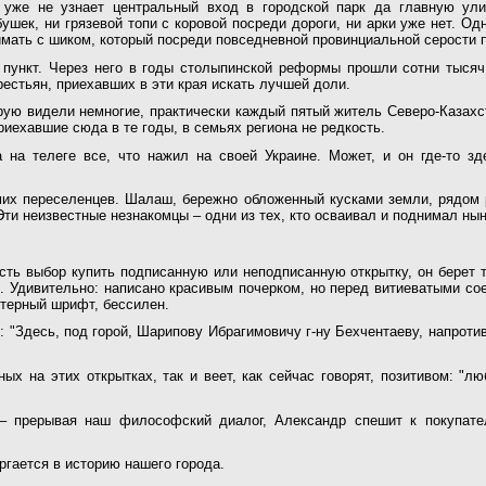
о уже не узнает центральный вход в городской парк да главную ули
ушек, ни грязевой топи с коровой посреди дороги, ни арки уже нет. Од
имать с шиком, который посреди повседневной провинциальной серости 
 пункт. Через него в годы столыпинской реформы прошли сотни тысяч
естьян, приехавших в эти края искать лучшей доли.
рую видели немногие, практически каждый пятый житель Северо-Казахс
риехавшие сюда в те годы, в семьях региона не редкость.
на телеге все, что нажил на своей Украине. Может, и он где-то з
мих переселенцев. Шалаш, бережно обложенный кусками земли, рядом 
 Эти неизвестные незнакомцы – одни из тех, кто осваивал и поднимал н
сть выбор купить подписанную или неподписанную открытку, он берет т
. Удивительно: написано красивым почерком, но перед витиеватыми со
ютерный шрифт, бессилен.
: "Здесь, под горой, Шарипову Ибрагимовичу г-ну Бехчентаеву, напротив
ых на этих открытках, так и веет, как сейчас говорят, позитивом: "л
, – прерывая наш философский диалог, Александр спешит к покупате
ргается в историю нашего города.