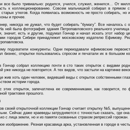
ни все было тривиально: родился, учился, служил, женился… От милл
расть к коллекционированию. Совсем мальчишкой собирал в прямом с
 старых утюгов. Когда появилась возможность не просто собирать, но 
коны и прочее.
онер, никогда не думал, что будет собирать "бумагу”. Все началось с 
 На ней была фотография здания Петропавловского реального училища 
и, значит, есть и другие, подумал Гончар и начал искать этот набор ц
ами городов Сибири принадлежит московскому издателю Ефимову. Ре
тропавловска.
 тему подхватили конкуренты. Одни переиздавали ефимовские первоист
 бизнес, открытки пользовались спросом и печатали их в большом ко
в Гончар собрал коллекцию почти в сто таких открыток с видами родн
 уже никогда не повторится. А тех видов, что застыли на картинке веко
ще жив хоть один человек, видевший виды с открыток собственными гла
ством истории города.
с этих открыток, запечатлена ее современниками, как говорится, по 
ной трактовке прошлого.
й
ов своей открыточной коллекции Гончар считает открытку №5, выпущен
льни. Сейчас даже краеведы затрудняются с точностью сказать, где она
ко с лица земли, но и из памяти скованных страхом репрессий горожан.
ое изображение. Резная красавица арка, установленная в городе в честь