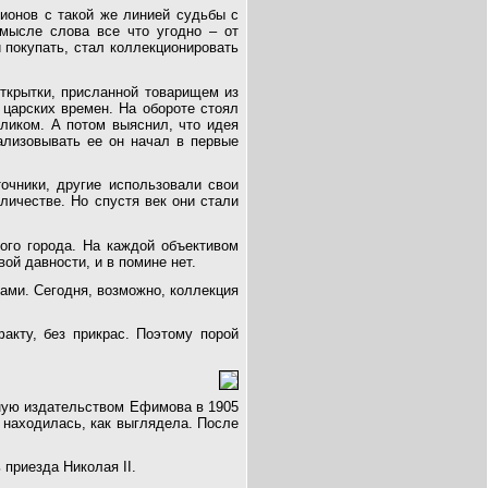
ионов с такой же линией судьбы с
мысле слова все что угодно – от
и покупать, стал коллекционировать
открытки, присланной товарищем из
царских времен. На обороте стоял
еликом. А потом выяснил, что идея
ализовывать ее он начал в первые
очники, другие использовали свои
личестве. Но спустя век они стали
ого города. На каждой объективом
вой давности, и в помине нет.
зами. Сегодня, возможно, коллекция
факту, без прикрас. Поэтому порой
ную издательством Ефимова в 1905
 находилась, как выглядела. После
 приезда Николая II.