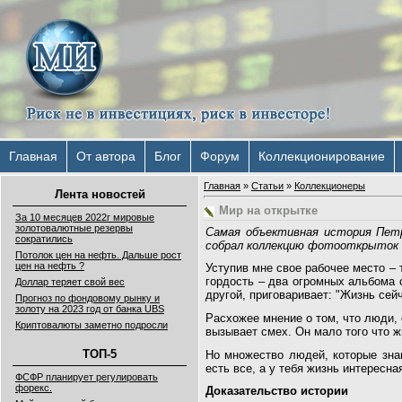
Главная
От автора
Блог
Форум
Коллекционирование
Главная
»
Статьи
»
Коллекционеры
Лента новостей
Мир на открытке
За 10 месяцев 2022г мировые
золотовалютные резервы
Самая объективная история Петр
сократились
собрал коллекцию фотооткрыток с
Потолок цен на нефть. Дальше рост
цен на нефть ?
Уступив мне свое рабочее место –
гордость – два огромных альбома 
Доллар теряет свой вес
другой, приговаривает: "Жизнь сейч
Прогноз по фондовому рынку и
золоту на 2023 год от банка UBS
Расхожее мнение о том, что люди, 
Криптовалюты заметно подросли
вызывает смех. Он мало того что ж
ТОП-5
Но множество людей, которые знаю
есть все, а у тебя жизнь интересна
ФСФР планирует регулировать
форекс.
Доказательство истории