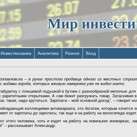
Мир инвест
Инвестмозаика
Аналитика
Разное
Вход
опавловска – в руках простого продавца одного из местных строит
 видами города, которых вживую наверняка уже не видел никто.
 табуретку с плюшевой подушкой в бутике с разнообразной мелочью для
с раритетными открытками. А сам бежит разгружать товар. Затаскивая в
ас такая, надо крутиться. Зарплата – мой основной доход”, – говорит к
обладающие коллекциями антиквариата, это богатеи, которым хочется эк
ивет от зарплаты до зарплаты, так еще и на работу на велосипеде ездит
т этого человека, хоть и ездят на работу на новеньких иномарках, зав
я!” – рассказывает Александр.