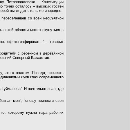
цу Петропавловска – Конституции
но точно осталось – высоких гостей
порой выглядит столь же инородно.
 переселенцев со всей необъятной
танской области может окунуться в
десь сфотографирован…” – говорит
родители с ребенком в деревянной
ынешний Северный Казахстан.
у, что с текстом. Правда, прочесть
единениями букв глаз современного
 Туйманова”. И почтальон знал, где
юбезная моя”, "спешу принести свои
лю, которому нужна пара рабочих