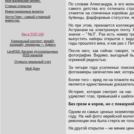
Мой маленький бизнес.
По словам Александра, в его жиз
Старые открытки
самого детства его отличала ст
Инвестиционные монеты
этикеток на спичечных коробках до
Хетти Грин - самый странный
бубенцы, фарфоровые статуэтки, и
инвестор.
Но при этом, признается коллекци
Астрахани на электронную почту.
значок – "№3”. Раз есть номер тр
Мы в ТОП 100
выпустить наборы открыток с вид
Уникальный контент: рерайт,
годы прошлого века, и как раз с Пе
копирайт, переводы — Адвего
После него, как сейчас говорят,
LiveRSS: Каталог русскоязычных
фотографии. Видимо, выгодный был
RSS-каналов
огромной редкостью.
Открыть реальный счет
За четыре года усиленных поиско
Мой Дзен
фотокамеры запечатлен миг, который
Более того – вряд ли на планете е
является единственным доказатель
История, которая смотрит на нас 
удивляет глаз, привыкший к шаблон
Без грязи и коров, но с показухо
Одним из самых ценных экземпляр
году. На ней фото еврейской моле
революции она была стерта не толь
На другой открытке – не менее ценн