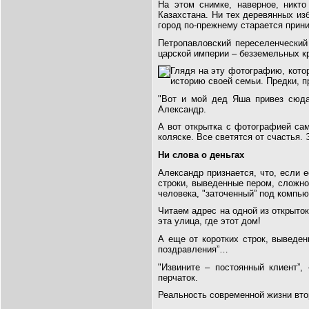
На этом снимке, наверное, никт
Казахстана. Ни тех деревянных изб
город по-прежнему старается прин
Петропавловский переселенческий
царской империи – безземельных кр
Глядя на эту фотографию, кото
историю своей семьи. Предки, п
"Вот и мой дед Яша привез сюда 
Александр.
А вот открытка с фотографией са
коляске. Все светятся от счастья.
Ни слова о деньгах
Александр признается, что, если е
строки, выведенные пером, сложно
человека, "заточенный” под компь
Читаем адрес на одной из открыток
эта улица, где этот дом!
А еще от коротких строк, выведенн
поздравления”…
"Извините – постоянный клиент”
перчаток.
Реальность современной жизни вто