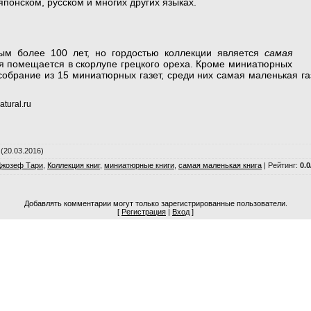
японском, русском и многих других языках.
рым более 100 лет, но гордостью коллекции является
самая
я помещается в скорлупе грецкого ореха. Кроме миниатюрных
собрание из 15 миниатюрных газет, среди них самая маленькая г
tural.ru
(20.03.2016)
Джозеф Тари
,
Коллекция книг
,
миниатюрные книги
,
самая маленькая книга
|
Рейтинг
:
0.0
Добавлять комментарии могут только зарегистрированные пользователи.
[
Регистрация
|
Вход
]