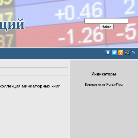
иций
Индикаторы
Котировки от
Forex4You