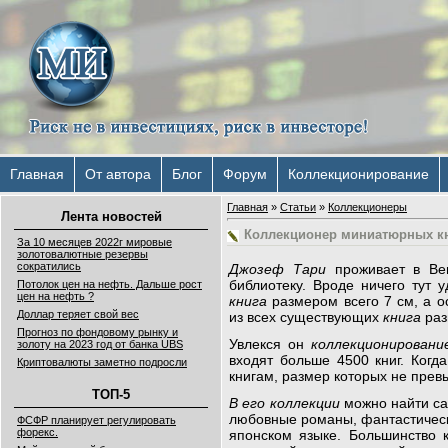
Главная
От автора
Блог
Форум
Коллекционирование
Главная
»
Статьи
»
Коллекционеры
Лента новостей
Коллекционер миниатюрных к
За 10 месяцев 2022г мировые
золотовалютные резервы
сократились
Джозеф Тари
проживает в Ве
библиотеку. Вроде ничего тут 
Потолок цен на нефть. Дальше рост
цен на нефть ?
книга
размером всего 7 см, а о
Доллар теряет свой вес
из всех существующих
книга
раз
Прогноз по фондовому рынку и
Увлекся он
коллекционировани
золоту на 2023 год от банка UBS
входят больше 4500 книг. Ког
Криптовалюты заметно подросли
книгам, размер которых не прев
ТОП-5
В его коллекции
можно найти с
любовные романы, фантастически
ФСФР планирует регулировать
форекс.
японском языке. Большинство к