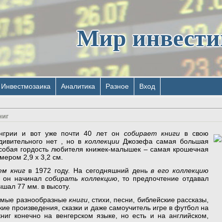
Мир инвест
Инвестмозаика
Аналитика
Разное
Вход
ниг
нгрии и вот уже почти 40 лет он
собирает книги
в свою
удивительного нет , но в
коллекции
Джозефа самая большая
собая гордость любителя книжек-малышек – самая крошечная
мером 2,9 х 3,2 см.
ем книг
в 1972 году. На сегодняшний день
в его коллекцию
да он начинал
собирать коллекцию
, то предпочтение отдавал
ышал 77 мм. в высоту.
амые разнообразные
книги
, стихи, песни, библейские рассказы,
е произведения, сказки и даже самоучитель игре в футбол на
ниг конечно на венгерском языке, но есть и на английском,