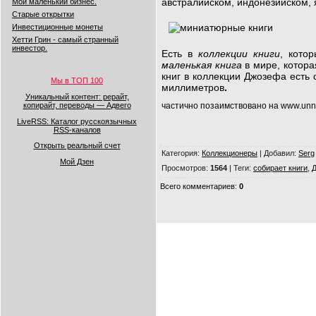
австралийском, индонезийском, 
Мой маленький бизнес.
Старые открытки
Инвестиционные монеты
Хетти Грин - самый странный
инвестор.
Есть в
коллекции книги
, кото
маленькая книга
в мире, котора
книг в коллекции Джозефа есть 
Мы в ТОП 100
миллиметров
.
Уникальный контент: рерайт,
частично позаимствовано на
www.unna
копирайт, переводы — Адвего
LiveRSS: Каталог русскоязычных
RSS-каналов
Открыть реальный счет
Категория
:
Коллекционеры
|
Добавил
:
Serg
Мой Дзен
Просмотров
:
1564
|
Теги
:
собирает книги
,
Всего комментариев
:
0