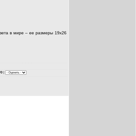
азета в мире – ее размеры 19х26
/
0
|