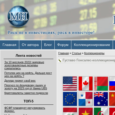
Главная
От автора
Блог
Форум
Коллекционирование
Главная
»
Статьи
»
Коллекционеры
Лента новостей
Густаво Гонсалес-коллекционе
За 10 месяцев 2022г мировые
золотовалютные резервы
сократились
Потолок цен на нефть. Дальше рост
цен на нефть ?
Доллар теряет свой вес
Прогноз по фондовому рынку и
золоту на 2023 год от банка UBS
Криптовалюты заметно подросли
ТОП-5
ФСФР планирует регулировать
форекс.