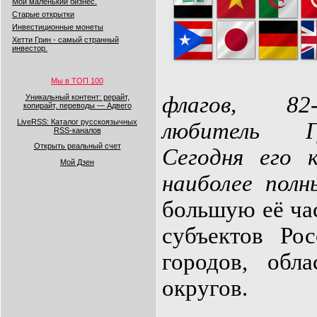
Мой маленький бизнес.
Старые открытки
Инвестиционные монеты
Хетти Грин - самый странный
инвестор.
Мы в ТОП 100
флагов, 82
Уникальный контент: рерайт,
копирайт, переводы — Адвего
LiveRSS: Каталог русскоязычных
любитель Г
RSS-каналов
Открыть реальный счет
Сегодня его к
Мой Дзен
наиболее пол
большую её ча
субъектов Рос
городов, обл
округов.