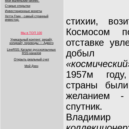
Мой маленький бизнес.
Старые открытки
Инвестиционные монеты
Хетти Грин - самый странный
стихии, воз
инвестор.
Космосом п
Мы в ТОП 100
отставке увле
Уникальный контент: рерайт,
копирайт, переводы — Адвего
LiveRSS: Каталог русскоязычных
добыл п
RSS-каналов
Открыть реальный счет
«космический
Мой Дзен
1957м году
страны был
желанием -
спутник.
Владими
коллекционер