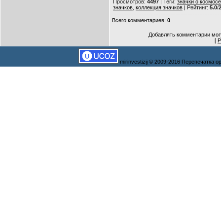
Просмотров
:
4497
|
Теги
:
значки о космосе
значков
,
коллекция значков
|
Рейтинг
:
5.0
/
Всего комментариев
:
0
Добавлять комментарии могу
[
Р
mirinvestizij © 2009-2016 Перепечатка