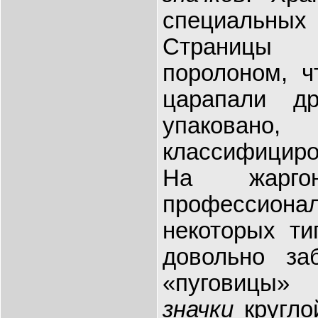
специаль
Страниц
поролоном, ч
царапали д
упаков
классифициро
На жаргон
профессио
некоторых ти
довольно за
«пуговицы»
значки
кругло