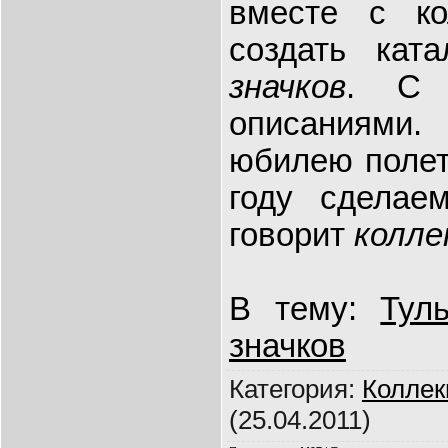
вместе с ко
создать кат
значков
. С 
описаниями.
юбилею полет
году сделае
говорит
колле
В тему:
Тул
значков
Категория
:
Колле
(25.04.2011)