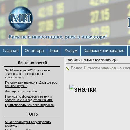
Главная
От автора
Блог
Форум
Коллекционирование
Главная
»
Статьи
»
Коллекционеры
Лента новостей
Более 11 тысяч значков на ко
За 10 месяцев 2022г мировые
золотовалютные резервы
сократились
Потолок цен на нефть. Дальше рост
цен на нефть ?
Доллар теряет свой вес
Прогноз по фондовому рынку и
золоту на 2023 год от банка UBS
Криптовалюты заметно подросли
ТОП-5
ФСФР планирует регулировать
форекс.