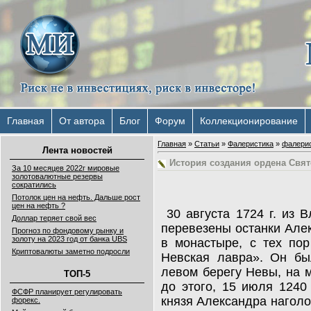
Главная
От автора
Блог
Форум
Коллекционирование
Главная
»
Статьи
»
Фалеристика
»
фалери
Лента новостей
История создания ордена Свят
За 10 месяцев 2022г мировые
золотовалютные резервы
сократились
Потолок цен на нефть. Дальше рост
цен на нефть ?
30 августа 1724 г. из 
Доллар теряет свой вес
перевезены останки Але
Прогноз по фондовому рынку и
золоту на 2023 год от банка UBS
в монастыре, с тех по
Криптовалюты заметно подросли
Невская лавра». Он бы
левом берегу Невы, на м
ТОП-5
до этого, 15 июля 1240 
ФСФР планирует регулировать
князя Александра наголо
форекс.