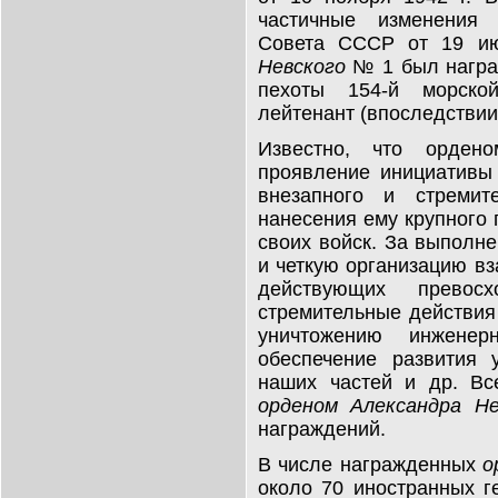
частичные изменения 
Совета СССР от 19 и
Невского
№ 1 был награ
пехоты 154-й морско
лейтенант (впоследствии
Известно, что орден
проявление инициативы
внезапного и стремит
нанесения ему крупного
своих войск. За выполне
и четкую организацию вз
действующих превос
стремительные действия 
уничтожению инженер
обеспечение развития 
наших частей и др. Вс
орденом Александра Не
награждений.
В числе награжденных
о
около 70 иностранных 