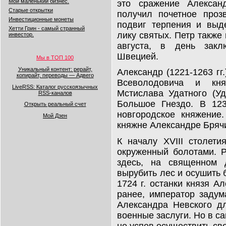
Мой маленький бизнес.
это сражение Алексан
Старые открытки
получил почетное проз
Инвестиционные монеты
подвиг терпения и выд
Хетти Грин - самый странный
лику святых. Петр также
инвестор.
августа, в день закл
Швецией.
Мы в ТОП 100
Уникальный контент: рерайт,
Александр (1221-1263 гг
копирайт, переводы — Адвего
Всеволодовича и кня
LiveRSS: Каталог русскоязычных
Мстислава Удатного (У
RSS-каналов
Большое Гнездо. В 12
Открыть реальный счет
новгородское княжение
Мой Дзен
княжне Александре Бряч
К началу XVIII столет
окруженный болотами. 
здесь, на священном 
вырубить лес и осушить 
1724 г. останки князя А
ранее, император задум
Александра Невского д
военные заслуги. Но в са
не успев осуществить св