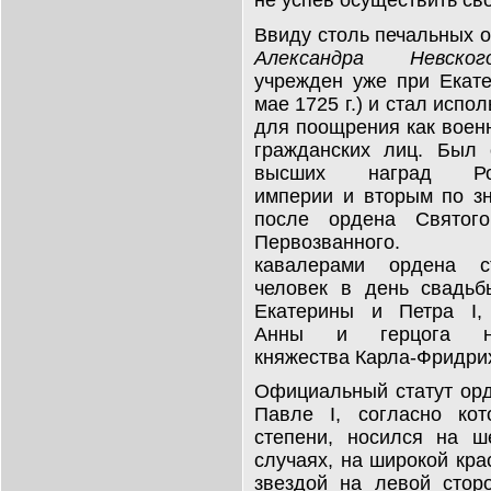
Ввиду столь печальных 
Александра Невског
учрежден уже при Екате
мае 1725 г.) и стал испо
для поощрения как военн
гражданских лиц. Был 
высших наград Рос
империи и вторым по з
после ордена Святог
Первозванного. В
кавалерами ордена 
человек в день свадьб
Екатерины и Петра I,
Анны и герцога не
княжества Карла-Фридри
Официальный статут орде
Павле I, согласно кот
степени, носился на ш
случаях, на широкой кра
звездой на левой сторо