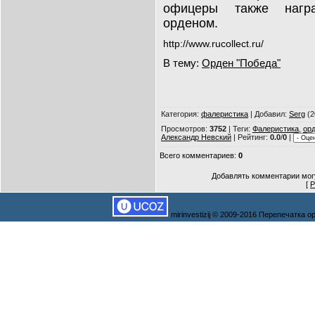
офицеры также награ
орденом.
http://www.rucollect.ru/
В тему:
Орден "Победа"
Категория
:
фалеристика
|
Добавил
:
Serg
(2
Просмотров
:
3752
|
Теги
:
Фалеристика
,
ор
Александр Невский
|
Рейтинг
:
0.0
/
0
|
Всего комментариев
:
0
Добавлять комментарии могу
[
Р
mirinvestizij © 2009-2016 Перепечатка