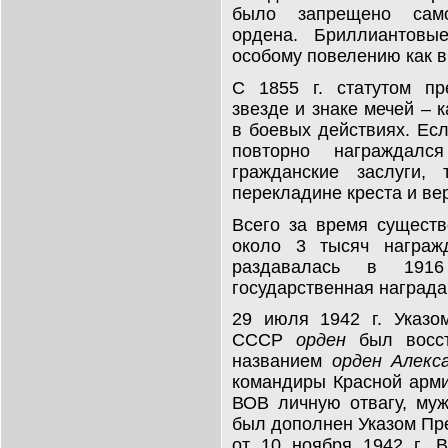
было запрещено само
ордена. Бриллиантовы
особому повелению как в
С 1855 г. статутом пр
звезде и знаке мечей – 
в боевых действиях. Ес
повторно награждалс
гражданские заслуги,
перекладине креста и ве
Всего за время сущест
около 3 тысяч награж
раздавалась в 1916
государственная награда
29 июля 1942 г. Указо
СССР
орден
был восст
названием
орден Алекс
командиры Красной арми
ВОВ личную отвагу, муж
был дополнен Указом Пр
от 10 ноября 1942 г. 