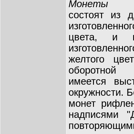
Монеты
ком
состоят из д
изготовленног
цвета, и в
изготовлен
желтого цве
оборотной 
имеется выс
окружности. Б
монет рифле
надписями 
повторяющи