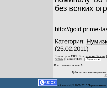
без всяких ог
http://gold.prime-ta
Категория
:
Нумиз
(25.02.2011)
Просмотров
:
2121
|
Теги
:
монеты России
,
рублей
|
Рейтинг
:
0.0
/
0
|
Всего комментариев
:
0
Добавлять комментарии могу
[
Р
mirinvestizij © 2009-2016 Перепечатка