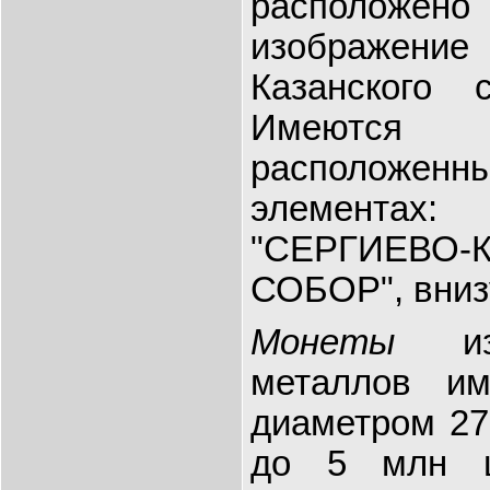
располож
изображе
Казанского 
Имеютс
расположенны
элемент
"СЕРГИЕВО-
СОБОР", вниз
Монеты
из 
металлов и
диаметром 27
до 5 млн ш