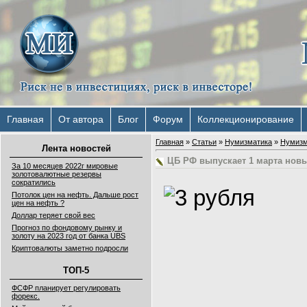
Главная
От автора
Блог
Форум
Коллекционирование
Главная
»
Статьи
»
Нумизматика
»
Нумизм
Лента новостей
ЦБ РФ выпускает 1 марта нов
За 10 месяцев 2022г мировые
золотовалютные резервы
сократились
Потолок цен на нефть. Дальше рост
цен на нефть ?
Доллар теряет свой вес
Прогноз по фондовому рынку и
золоту на 2023 год от банка UBS
Криптовалюты заметно подросли
ТОП-5
ФСФР планирует регулировать
форекс.