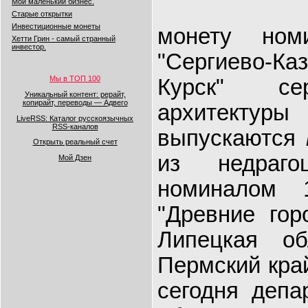
Мой маленький бизнес.
Старые открытки
Инвестиционные монеты
монету ном
Хетти Грин - самый странный
инвестор.
"Сергиево-К
Мы в ТОП 100
Курск" се
Уникальный контент: рерайт,
копирайт, переводы — Адвего
архитектур
LiveRSS: Каталог русскоязычных
RSS-каналов
выпускаются
Открыть реальный счет
из недраго
Мой Дзен
номиналом 
"Древние гор
Липецкая об
Пермский кра
сегодня депа