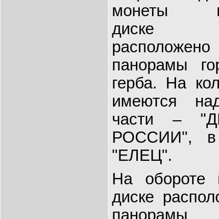
монеты 
диске
расположе
панорамы го
герба. На ко
имеются на
части – "
РОССИИ", в
"ЕЛЕЦ".
На обороте 
диске распол
панорамы