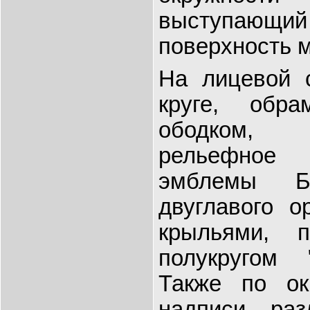
выступающи
поверхность 
На лицевой 
круге, обр
ободком,
рельефно
эмблемы Б
двуглавого 
крыльями, 
полукругом
Также по ок
надписи, раз