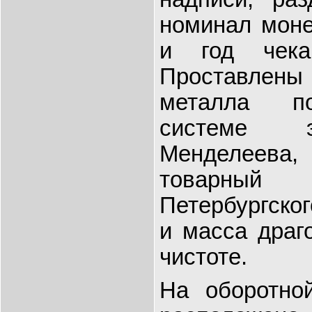
номинал мон
и год чека
Проставле
металла по
системе э
Менделеева
товарный
Петербургско
и масса драг
чистоте.
На оборотно