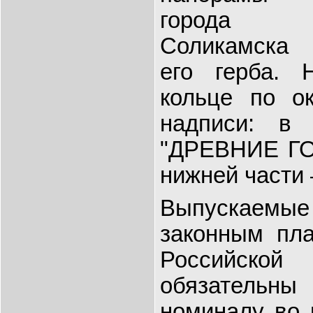
города
Соликамска
его герба. 
кольце по о
надписи: в
"ДРЕВНИЕ Г
нижней части
Выпускаемые
законным пл
Российско
обязатель
номиналу во 