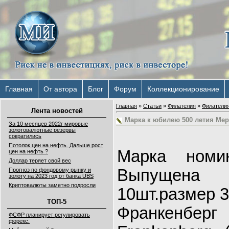
Главная
От автора
Блог
Форум
Коллекционирование
Главная
»
Статьи
»
Филателия
»
Филатели
Лента новостей
Марка к юбилею 500 летия Мер
За 10 месяцев 2022г мировые
золотовалютные резервы
сократились
Потолок цен на нефть. Дальше рост
Марка номи
цен на нефть ?
Доллар теряет свой вес
Выпущена
Прогноз по фондовому рынку и
золоту на 2023 год от банка UBS
Криптовалюты заметно подросли
10шт.размер 
ТОП-5
Франкенбер
ФСФР планирует регулировать
форекс.