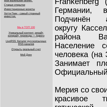
Frankenberg 
Мой маленький бизнес.
Старые открытки
Германии, 
Инвестиционные монеты
Хетти Грин - самый странный
Подчинён а
инвестор.
округу Кассел
Мы в ТОП 100
Уникальный контент: рерайт,
района Валь
копирайт, переводы — Адвего
LiveRSS: Каталог русскоязычных
Население с
RSS-каналов
Открыть реальный счет
человека (на 
Мой Дзен
Занимает пл
Официальный к
Мерия со сво
красивое т