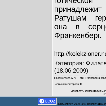
готической
принадлежи
Ратушам гер
она в серц
Франкенберг.
http://kolekzioner
Категория
:
Филат
(18.06.2009)
Просмотров
:
1778
|
Теги
:
Frankenberg
,
мар
Всего комментариев
:
0
Добавлять комментарии могу
[
Р
mirinvestizij © 2009-2016 Перепечатка