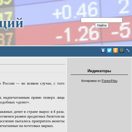
иций
Индикаторы
Котировки от
Forex4You
 России — во всяком случае, с того
, надпечатанным прямо поверх лица
подобных «денег».
ажных денег в стране вырос в 4 раза.
л отменен размен кредитных билетов на
 население пыталось припрятать монеты
апечатанные на почтовых марках.