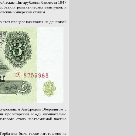
ой эскиз. Пятирублевая банкнота 1947
добавили романтических завитушек и
ветским имперским стилем.
о этот процесс назывался не денежной
 художником Альфредом Эберлингом с
ни пролетарский вождь окончательно
которого стало неотъемлемой частью
Горбачева было также изготовлено на