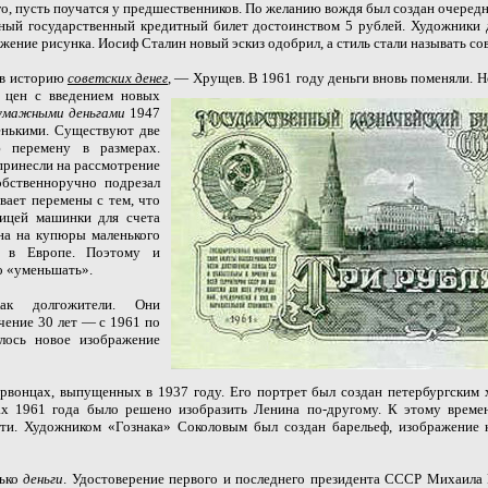
о, пусть поучатся у предшественников. По желанию вождя был создан очередн
ный государственный кредитный билет достоинством 5 рублей. Художники 
жение рисунка. Иосиф Сталин новый эскиз одобрил, а стиль стали называть со
 в историю
советских денег
, — Хрущев. В 1961 году деньги вновь
поменяли. Н
 цен с введением новых
умажными деньгами
1947
енькими. Существуют две
 перемену в размерах.
 принесли на рассмотрение
бственноручно подрезал
вает перемены с тем, что
ницей машинки для счета
ана на купюры маленького
е в Европе. Поэтому и
о «уменьшать».
к долгожители. Они
чение 30 лет — с 1961 по
лось новое изображение
рвонцах, выпущенных в 1937 году. Его портрет был создан петербургским
х 1961 года было решено изобразить Ленина по-другому. К этому време
асти. Художником «Гознака» Соколовым был создан барельеф, изображение 
лько
деньги
. Удостоверение первого и последнего президента СССР Михаила 