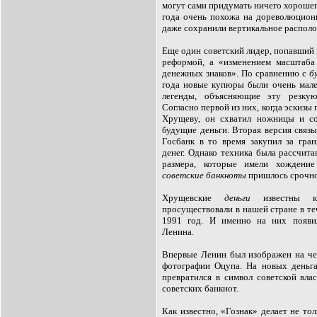
могут сами придумать ничего хорошег
года очень похожа на дореволюцион
даже сохранили вертикальное располо
Еще один советский лидер, попавший
реформой, а «изменением масштаба
денежных знаков». По сравнению с
б
года новые купюры были очень мал
легенды, объясняющие эту резкую
Согласно первой из них, когда эскизы
Хрущеву, он схватил ножницы и со
будущие деньги. Вторая версия связы
Госбанк в то время закупил за гра
денег. Однако техника была рассчит
размера, которые имели хождени
советские банкноты
пришлось срочн
Хрущевские
деньги
известны ка
просуществовали в нашей стране в те
1991 год. И именно на них появи
Ленина.
Впервые Ленин был изображен на че
фотографии Оцупа. На новых деньга
превратился в символ советской вл
советских банкнот.
Как известно, «Гознак» делает не то