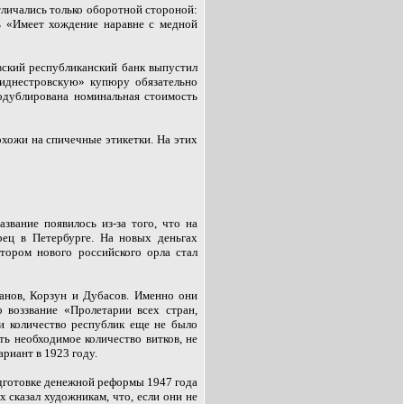
тличались только оборотной стороной:
сь «Имеет хождение наравне с медной
вский республиканский банк выпустил
риднестровскую» купюру обязательно
родублирована номинальная стоимость
хожи на спичечные этикетки. На этих
вание появилось из-за того, что на
ец в Петербурге. На новых деньгах
тором нового российского орла стал
ианов, Корзун и Дубасов. Именно они
 воззвание «Пролетарии всех стран,
ни количество республик еще не было
ть необходимое количество витков, не
риант в 1923 году.
одготовке денежной реформы 1947 года
 сказал художникам, что, если они не