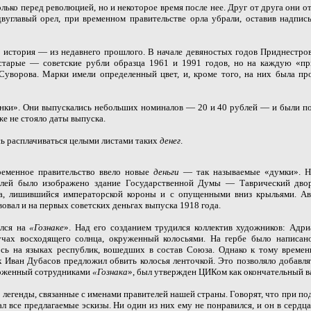
лько перед революцией, но и некоторое время после нее. Друг от друга они о
вуглавый орел, при временном правительстве орла убрали, оставив надпи
я история — из недавнего прошлого. В начале девяностых годов Приднестро
 старые — советские рубли образца 1961 и 1991 годов, но на каждую «п
Суворова. Марки имели определенный цвет, и, кроме того, на них была п
нки». Они выпускались небольших номиналов — 20 и 40 рублей — и были по
е не стояло даты выпуска.
ь расплачиваться целыми листами таких
денег
.
ременное правительство ввело новые
деньги
— так называемые «думки». Наз
ей было изображено здание Государственной Думы — Таврический двор
да, лишившийся императорской короны и с опущенными вниз крыльями. Ав
овал и на первых советских деньгах выпуска 1918 года.
ился на
«Гознаке
». Над его созданием трудился коллектив художников: Адр
чах восходящего солнца, окруженный колосьями. На гербе было написано
ось на языках республик, вошедших в состав Союза. Однако к тому време
 Иван Дубасов предложил обвить колосья ленточкой. Это позволяло добавля
дложенный сотрудниками
«Гознака
», был утвержден ЦИКом как окончательный ва
»
легенды, связанные с именами правителей нашей страны. Говорят, что при п
 все предлагаемые эскизы. Ни один из них ему не понравился, и он в сердцах