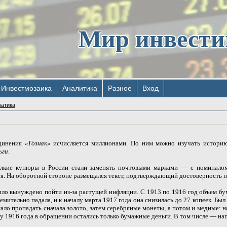
Мир инвест
Инвестмозаика
Аналитика
Разное
Вход
атика
единения
«Гознак»
исчисляется миллионами. По ним можно изучать историю
ьги
.
лкие купюры в России стали заменять почтовыми марками — с номиналом
ря. На оборотной стороне размещался текст, подтверждающий достоверность 
ыло вынуждено пойти из-за растущей инфляции. С 1913 по 1916 год объем бум
мительно падала, и к началу марта 1917 года она снизилась до 27 копеек. Бы
тало пропадать сначала золото, затем серебряные монеты, а потом и медные:
цу 1916 года в обращении остались только бумажные деньги. В том числе — н