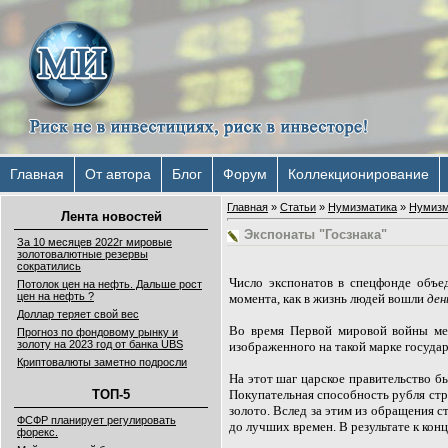
Главная
От автора
Блог
Форум
Коллекционирование
Главная
»
Статьи
»
Нумизматика
»
Нумизм
Лента новостей
Экспонаты "Госзнака"
За 10 месяцев 2022г мировые
золотовалютные резервы
сократились
Число экспонатов в спецфонде объ
Потолок цен на нефть. Дальше рост
цен на нефть ?
момента, как в жизнь людей вошли
ден
Доллар теряет свой вес
Во время Первой мировой войны ме
Прогноз по фондовому рынку и
золоту на 2023 год от банка UBS
изображенного на такой марке госуда
Криптовалюты заметно подросли
На этот шаг царское правительство б
Покупательная способность рубля стре
ТОП-5
золото. Вслед за этим из обращения с
ФСФР планирует регулировать
до лучших времен. В результате к кон
форекс.