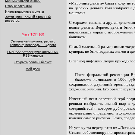
Мой маленький бизнес.
«Марочные деньги» были в ходу не то
Старые открытки
на царских деньгах был изображен д
Инвестиционные монеты
монетой».
Хетти Грин - самый странный
инвестор.
С марками связана и другая денежна
новые деньги. Вернее, деньги были
наклеивалась марка с изображением 
Мы в ТОП 100
банкноты.
Уникальный контент: рерайт,
копирайт, переводы — Адвего
Самый маленький размер имели «кере
купюрах не было водяных знаков и даж
LiveRSS: Каталог русскоязычных
RSS-каналов
В период инфляции людям приходилос
Открыть реальный счет
Мой Дзен
После февральской революции В
банкноте
номиналом в 1000 рубл
сохранился и двуглавый орел, прав
художник Билибин. Его орел присутств
Известный всем советский герб род
решили изобразить земной шар в лу
соединяйтесь!», которое дублировал
окончательно определено, и художник
изменяя самого рисунка. Эскиз, пре
Из уст в уста передаются
на «Гознаке
Сталин собственноручно просматривал