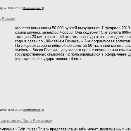
Дата:
10.09.2013
|
Комментарии (0)
а России
Монета
номиналом 50 000 рублей выпущенная 1 февраля 2010 
самой крупной монетой России
. Она содержит 5 кг золота 999-
толщина 23 мм. тираж – 50 экземпляров. До этого рекордсмен
году в связи со 190-летием Гознака, – 3-килограммовая золотая
На лицевой стороне юбилейной золотой 50-тысячной монеты р
эмблемы Банка России – двуглавого орла с опущенными крыль
государственных символов, использовавшихся в оформлении д
учреждения Государственного банка
Дата:
16.06.2013
|
Комментарии (0)
ые новому Папе Римскому
омпания «Coin Invest Trust» представила дизайн монет, посвященных и