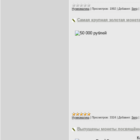
Нумизматика
|
Просмотров:
1992
|
Добавил:
Serg
|
Самая крупная золотая монет
Нумизматика
|
Просмотров:
3324
|
Добавил:
Serg
|
Выпущены монеты посвящённ
К