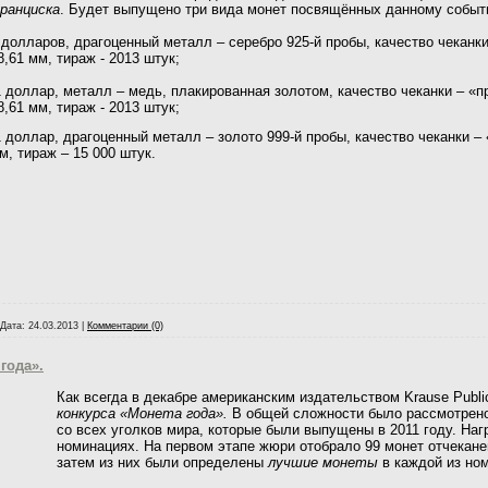
ранциска
. Будет выпущено три вида монет посвящённых данному событ
 долларов, драгоценный металл – серебро 925-й пробы, качество чеканки
8,61 мм, тираж - 2013 штук;
 доллар, металл – медь, плакированная золотом, качество чеканки – «пр
8,61 мм, тираж - 2013 штук;
 доллар, драгоценный металл – золото 999-й пробы, качество чеканки – «
м, тираж – 15 000 штук.
Дата:
24.03.2013
|
Комментарии (0)
года».
Как всегда в декабре американским издательством Krause Publi
конкурса «Монета года».
В общей сложности было рассмотрен
со всех уголков мира, которые были выпущены в 2011 году. На
номинациях. На первом этапе жюри отобрало 99 монет отчеканен
затем из них были определены
лучшие монеты
в каждой из но