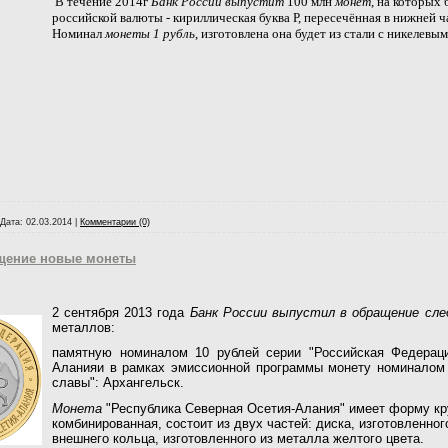
В течение 2014г
Банк России выпустит
100 млн
монет
, на которых
российской валюты - кириллическая буква Р, пересечённая в нижней 
Номинал
монеты 1 рубль
, изготовлена она будет из стали с никелевы
Дата:
02.03.2014
|
Комментарии (0)
ащение новые монеты
2 сентября 2013 года
Банк России выпустил в обращение с
металлов:
памятную номиналом 10 рублей серии "Российская Федераци
Аланияи в рамках эмиссионной программы монету номиналом 
славы": Архангельск.
Монета
"Республика Северная Осетия-Алания" имеет форму кр
комбинированная, состоит из двух частей: диска, изготовленног
внешнего кольца, изготовленного из металла желтого цвета.