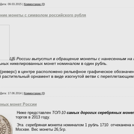
Дата:
09.03.2015
|
Комментарии (0)
ние монеты с символом российского рубля
ЦБ России выпустил в
обращение монеты с нанесенным на 
льных никелированных монет номиналом в один рубль.
(реверс) в центре расположено рельефное графическое обозначени
й растительный орнамент в виде изогнутой ветви с переплетающими
Дата:
17.06.2014
|
Комментарии (0)
яных монет России
Ниже представлен
ТОП-10
самых дорогих серебряных моне
торгов в 2013 году.
Эта
серебряная монета
номиналом 1 рубль 1710 отчеканена 
Москве.
Вес монеты 26,5гр.