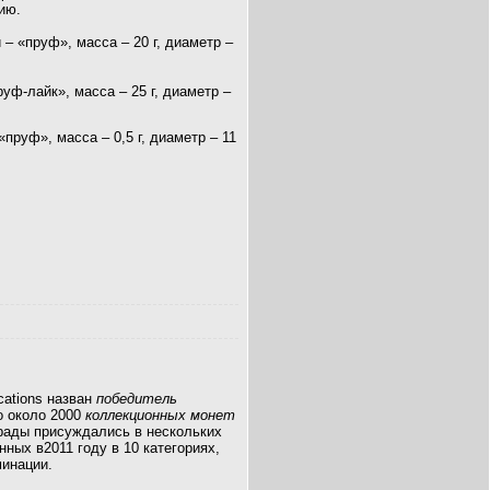
ию.
 – «пруф», масса – 20 г, диаметр –
уф-лайк», масса – 25 г, диаметр –
пруф», масса – 0,5 г, диаметр – 11
cations назван
победитель
о около 2000
коллекционных монет
грады присуждались в нескольких
ных в2011 году в 10 категориях,
минации.