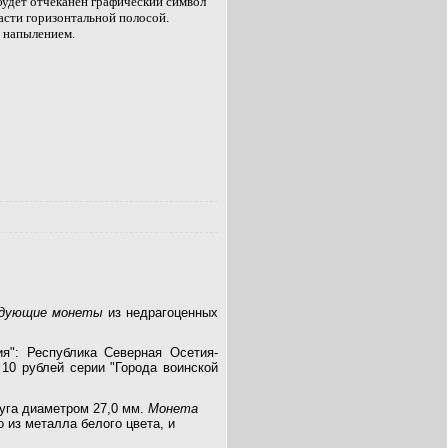
 будет отчеканен графический символ
части горизонтальной полосой.
м напылением.
ледующие монеты
из недрагоценных
я": Республика Северная Осетия-
10 рублей серии "Города воинской
уга диаметром 27,0 мм.
Монета
о из металла белого цвета, и