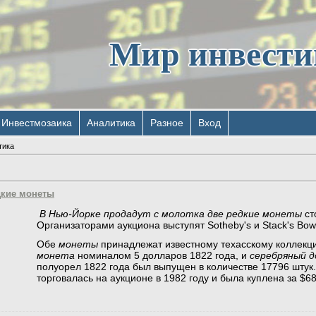
Мир инвест
Инвестмозаика
Аналитика
Разное
Вход
тика
дкие монеты
В Нью-Йорке продадут с молотка две редкие монеты
ст
Организаторами аукциона выступят Sotheby's и Stack's Bowe
Обе
монеты
принадлежат известному техасскому коллекц
монета
номиналом 5 долларов 1822 года, и
серебряный д
полуорел 1822 года был выпущен в количестве 17796 штук
торговалась на аукционе в 1982 году и была куплена за $68