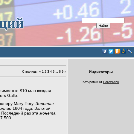
иций
Страницы
:
«
1
2
3
4
5
...
8
9
»
Индикаторы
Котировки от
Forex4You
оимостью $10 млн каждая.
rs Galle.
ионеру Мэку Погу.
Золотая
оллар
1804 года. Золотой
. Последний раз эта
монета
7 500.