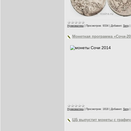
Нумизматика
|
Просмотров:
9334
|
Добавил:
Serg
|
Монетная программа «Сочи-20
Нумизматика
|
Просмотров:
1818
|
Добавил:
Serg
|
ЦБ выпустит монеты с графи