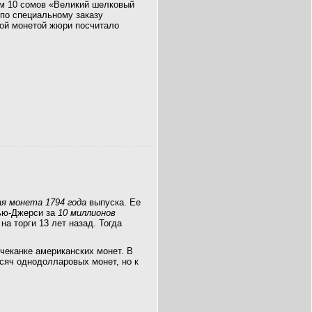
м 10 сомов «Великий шелковый
 по специальному заказу
мой монетой жюри посчитало
ая монета 1794 года
выпуска. Ее
Нью-Джерси за
10 миллионов
а торги 13 лет назад. Тогда
чеканке американских монет. В
ысяч однодолларовых монет, но к