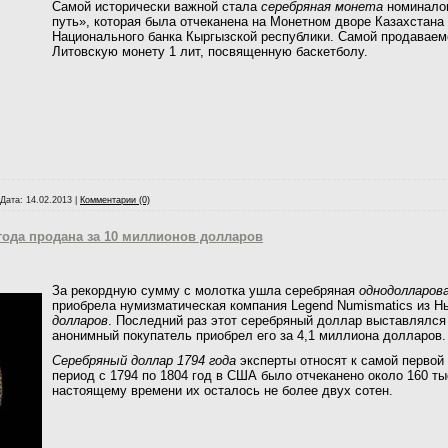
Самой исторически важной стала
серебряная монета
номинало
путь», которая была отчеканена на Монетном дворе Казахстана
Национального банка Кыргызской республики. Самой продавае
Литовскую монету 1 лит, посвященную баскетболу.
Дата:
14.02.2013
|
Комментарии (0)
года продана за 10 миллионов долларов
За рекордную сумму с молотка ушла серебряная
однодолларов
приобрела нумизматическая компания Legend Numismatics из 
долларов
.
Последний раз этот серебряный доллар выставлялся н
анонимный покупатель приобрел его за 4,1 миллиона долларов.
Серебряный доллар 1794 года
эксперты относят к самой первой 
период с 1794 по 1804 год в США было отчеканено около 160 т
настоящему времени их осталось не более двух сотен.