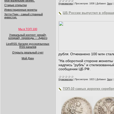
Мой маленький бизнес.
Нумизматика
|
Просмотров:
1838
|
Добавил:
Serg
|
Старые открытки
Инвестиционные монеты
ЦБ России выпустил в обраще
Хетти Грин - самый странный
инвестор.
Мы в ТОП 100
Уникальный контент: рерайт,
копирайт, переводы — Адвего
LiveRSS: Каталог русскоязычных
RSS-каналов
Открыть реальный счет
рубля
. Отчеканено 100 млн ста
Мой Дзен
"На оборотной стороне
монеты
надпись "рубль" и стилизованны
сообщении ЦБ РФ.
Нумизматика
|
Просмотров:
1823
|
Добавил:
Serg
|
ТОП-10 самых дорогих серебр