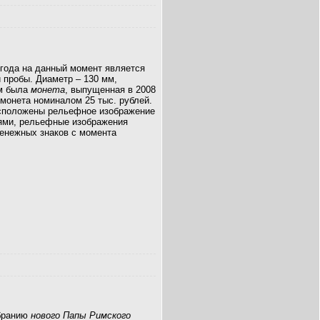
года на данный момент является
й пробы. Диаметр – 130 мм,
ом была
монета
, выпущенная в 2008
 монета номиналом 25 тыс. рублей.
асположены рельефное изображение
ями, рельефные изображения
енежных знаков с момента
збранию
нового Папы Римского