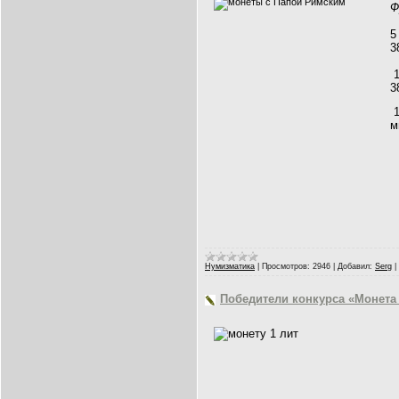
Ф
5
3
1
3
1
м
Нумизматика
|
Просмотров:
2946
|
Добавил:
Serg
|
Победители конкурса «Монета 