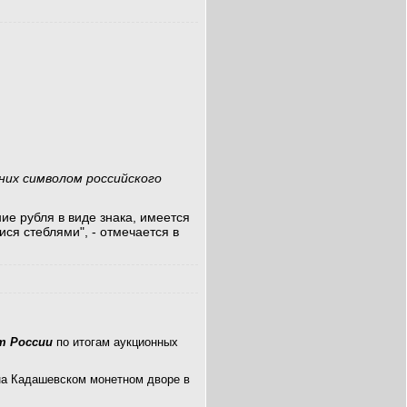
них символом российского
е рубля в виде знака, имеется
ся стеблями", - отмечается в
т России
по итогам аукционных
на Кадашевском монетном дворе в