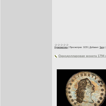
Нумизматика
|
Просмотров:
3155
|
Добавил:
Serg
|
Однодолларовая монета 1794 