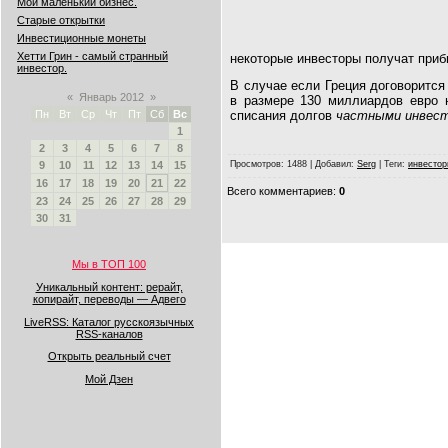
Мой маленький бизнес.
Старые открытки
Инвестиционные монеты
Хетти Грин - самый странный
некоторые инвесторы получат приб
инвестор.
В случае если Греция договорится
«
Январь 2012
»
в размере 130 миллиардов евро 
Пн
Вт
Ср
Чт
Пт
Сб
Вс
списания долгов
частными инвест
1
2
3
4
5
6
7
8
9
10
11
12
13
14
15
Просмотров
: 1488 |
Добавил
:
Serg
|
Теги
:
инвестор
16
17
18
19
20
21
22
Всего комментариев
:
0
23
24
25
26
27
28
29
30
31
Мы в ТОП 100
Уникальный контент: рерайт,
копирайт, переводы — Адвего
LiveRSS: Каталог русскоязычных
RSS-каналов
Открыть реальный счет
Мой Дзен