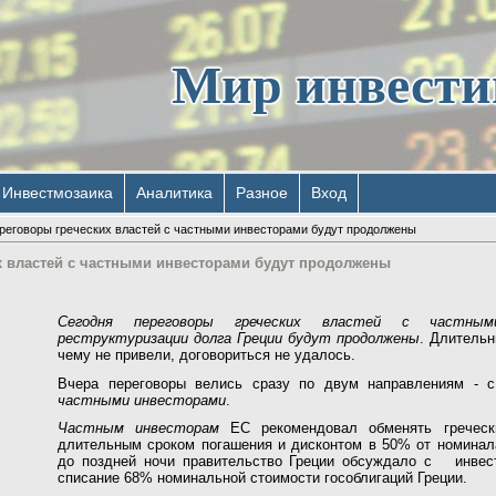
Мир инвест
Инвестмозаика
Аналитика
Разное
Вход
реговоры греческих властей с частными инвесторами будут продолжены
х властей с частными инвесторами будут продолжены
Сегодня переговоры греческих властей с частны
реструктуризации долга Греции будут продолжены
. Длительн
чему не привели, договориться не удалось.
Вчера переговоры велись сразу по двум направлениям - 
частными инвесторами
.
Частным
инвесторам
ЕС рекомендовал обменять греческ
длительным сроком погашения и дисконтом в 50% от номинала
до поздней ночи правительство Греции обсуждало с инве
списание 68% номинальной стоимости гособлигаций Греции.