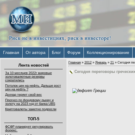
Главная
От автора
Блог
Форум
Коллекционирование
Главная
»
2012
»
Январь
»
21
» Сегодня пе
Лента новостей
Сегодня переговоры гречески
За 10 месяцев 2022г мировые
золотовалютные резервы
сократились
Потолок цен на нефть. Дальше рост
цен на нефть ?
Доллар теряет свой вес
Прогноз по фондовому рынку и
золоту на 2023 год от банка UBS
Криптовалюты заметно подросли
ТОП-5
ФСФР планирует регулировать
форекс.