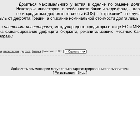
Добиться максимального участия в сделке по обмене долг
Некоторые инвесторов, в особенности банки и хедж-фонды, дер
но и кредитные дефолтные свопы (CDS) - "страховки" на случ
ыль от дефолта Греции, а списание номинальной стоимости долга лишь 
 с
частными инвесторами
, международные кредиторы в лице ЕС и МВ
на финансирование дефицита бюджета, рекапитализацию местных ба
орами.
ы
,
переговоры
,
дефолт
,
Греция
|
Рейтинг
: 0.0/0 |
Добавлять комментарии могут только зарегистрированные пользователи.
[
Регистрация
|
Вход
]