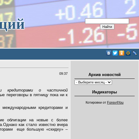
иций
09:37
Архив новостей
ми кредиторами о частичной
Индикаторы
ые переговоры в пятницу пока ни к
Котировки от
Forex4You
с международными кредиторами и
ие облигации на новые с более
.Однако как стало известно вчера
сторами еще большую «скидку» –