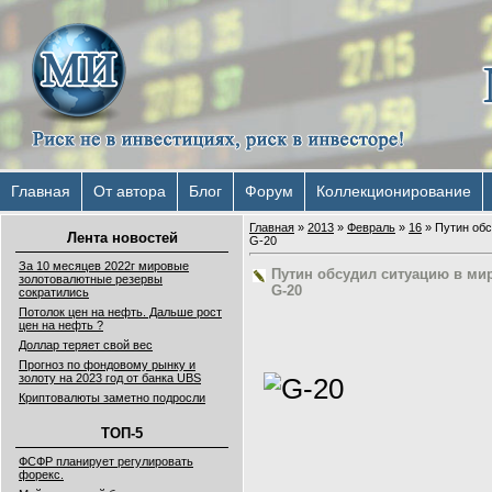
Главная
От автора
Блог
Форум
Коллекционирование
Главная
»
2013
»
Февраль
»
16
» Путин обс
Лента новостей
G-20
За 10 месяцев 2022г мировые
Путин обсудил ситуацию в ми
золотовалютные резервы
G-20
сократились
Потолок цен на нефть. Дальше рост
цен на нефть ?
Доллар теряет свой вес
Прогноз по фондовому рынку и
золоту на 2023 год от банка UBS
Криптовалюты заметно подросли
ТОП-5
ФСФР планирует регулировать
форекс.