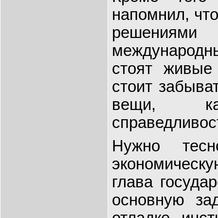
напомнил, чт
решениям
международ
стоят живые
стоит забыва
вещи, ка
справедливос
Нужно тесн
экономическу
глава госуда
основную зад
отладке инст