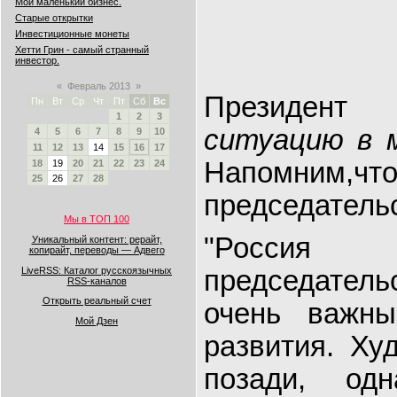
Мой маленький бизнес.
Старые открытки
Инвестиционные монеты
Хетти Грин - самый странный
инвестор.
«
Февраль 2013
»
Президен
Пн
Вт
Ср
Чт
Пт
Сб
Вс
1
2
3
ситуацию в 
4
5
6
7
8
9
10
11
12
13
14
15
16
17
Напомним,что
18
19
20
21
22
23
24
25
26
27
28
председательс
Мы в ТОП 100
"Росси
Уникальный контент: рерайт,
копирайт, переводы — Адвего
LiveRSS: Каталог русскоязычных
председатель
RSS-каналов
Открыть реальный счет
очень важн
Мой Дзен
развития. Ху
позади, од