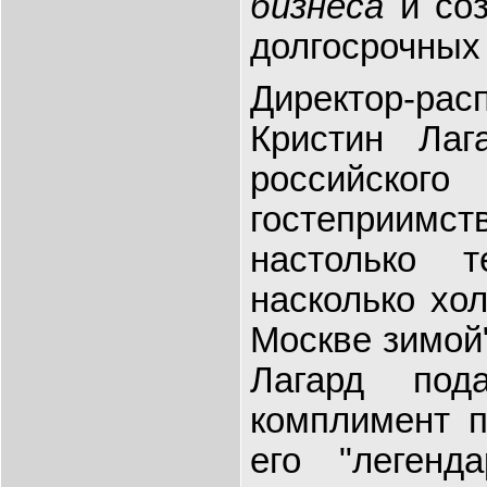
бизнеса
и со
долгосрочны
Директор-р
Кристин Лаг
российск
гостеприимс
настолько 
насколько хо
Москве зимой"
Лагард под
комплимент п
его "легенд