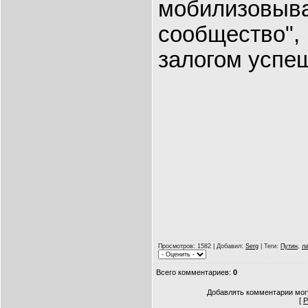
мобилизов
сообщество"
залогом успе
Просмотров
: 1582 |
Добавил
:
Serg
|
Теги
:
Путин
,
л
Всего комментариев
:
0
Добавлять комментарии могу
[
Р