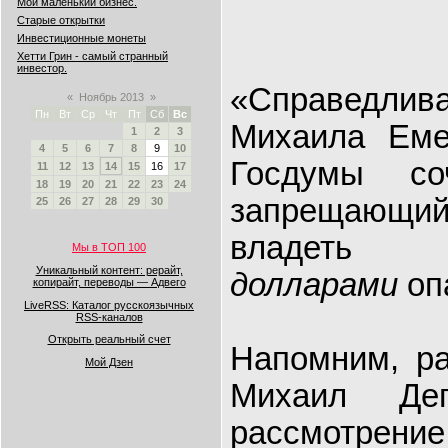
Мой маленький бизнес.
Старые открытки
Инвестиционные монеты
Хетти Грин - самый странный
инвестор.
«Справед
«
Ноябрь 2013
»
Пн
Вт
Ср
Чт
Пт
Сб
Вс
Михаила Еме
1
2
3
4
5
6
7
8
9
10
Госдумы соч
11
12
13
14
15
16
17
18
19
20
21
22
23
24
запрещающ
25
26
27
28
29
30
владе
Мы в ТОП 100
Уникальный контент: рерайт,
долларами
оп
копирайт, переводы — Адвего
LiveRSS: Каталог русскоязычных
RSS-каналов
Открыть реальный счет
Напомним, р
Мой Дзен
Михаил Де
рассмотрен