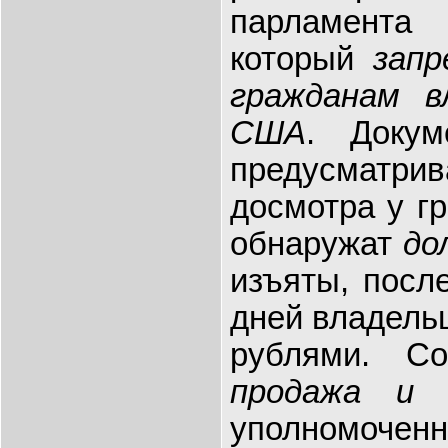
парламента
который
зап
гражданам в
США
. Докум
предусматрив
досмотра у г
обнаружат
до
изъяты, посл
дней владель
рублями. Со
продажа и 
уполномоч