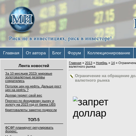
Главная
От автора
Блог
Форум
Коллекционирование
Главная
»
2013
»
Ноябрь
»
14
» Ограничени
Лента новостей
валютного рынка
За 10 месяцев 2022г мировые
Ограничение на обращение до
золотовалютные резервы
валютного рынка
сократились
Потолок цен на нефть. Дальше рост
цен на нефть ?
Доллар теряет свой вес
Прогноз по фондовому рынку и
золоту на 2023 год от банка UBS
Криптовалюты заметно подросли
ТОП-5
ФСФР планирует регулировать
форекс.