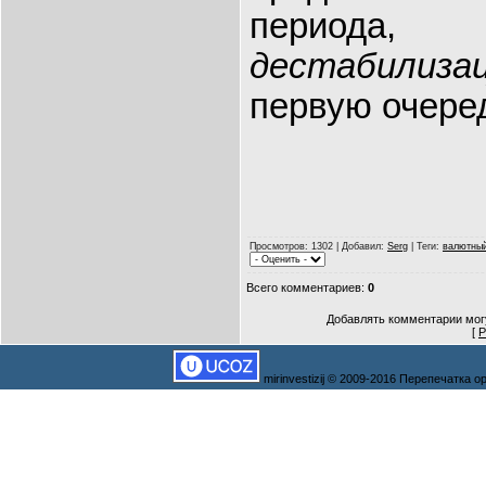
период
дестабилиз
первую очеред
Просмотров
: 1302 |
Добавил
:
Serg
|
Теги
:
валютный
Всего комментариев
:
0
Добавлять комментарии могу
[
Р
mirinvestizij © 2009-2016 Перепечатка