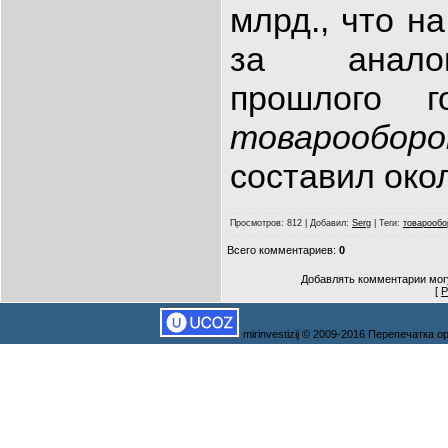
млрд., что н
за анало
прошлого 
товарообор
составил окол
Просмотров
: 812 |
Добавил
:
Serg
|
Теги
:
товарообо
Всего комментариев
:
0
Добавлять комментарии могу
[
Р
mirinvestizij © 2009-2016 Перепечатка