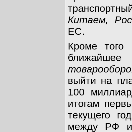
транспортн
Китаем, Рос
ЕС.
Кроме того 
ближай
товарообор
выйти на пл
100 миллиар
итогам перв
текущего го
между РФ и