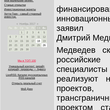
Мой маленький бизнес.
Старые открытки
финансирова
Инвестиционные монеты
Хетти Грин - самый странный
инновационн
инвестор.
«
Ноябрь 2017
»
заявил пр
Пн
Вт
Ср
Чт
Пт
Сб
Вс
1
2
3
4
5
Дмитрий Мед
6
7
8
9
10
11
12
13
14
15
16
17
18
19
20
21
22
23
24
25
26
Медведев ск
27
28
29
30
российски
Мы в ТОП 100
специали
Уникальный контент: рерайт,
копирайт, переводы — Адвего
LiveRSS: Каталог русскоязычных
реализуют н
RSS-каналов
Открыть реальный счет
проекто
Мой Дзен
трансграни
проектом ст