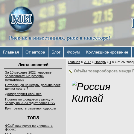
Главная
От автора
Блог
Форум
Коллекционирование
Главная
»
2017
»
Ноябрь
»
1
» Объём товар
Лента новостей
Объём товарооборота между Р
За 10 месяцев 2022г мировые
золотовалютные резервы
сократились
Потолок цен на нефть. Дальше рост
цен на нефть ?
Доллар теряет свой вес
Прогноз по фондовому рынку и
золоту на 2023 год от банка UBS
Криптовалюты заметно подросли
ТОП-5
ФСФР планирует регулировать
форекс.