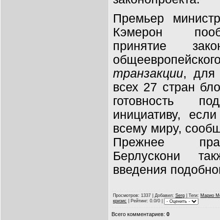
Премьер министр
Кэмерон пооб
принятие зак
общеевропейског
транзакции
, для
всех 27 стран бл
готовность под
инициативу, есл
всему миру, сообщ
Прежнее прав
Берлускони та
введения подобног
Просмотров
: 1337 |
Добавил
:
Serg
|
Теги
:
Марио М
кризис
|
Рейтинг
: 0.0/0 |
Всего комментариев
:
0