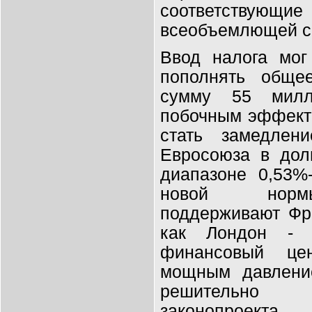
соответствующие
всеобъемлющей с
Ввод налога мог
пополнять обще
сумму 55 мил
побочным эффекто
стать замедлени
Евросоюза в дол
диапазоне 0,53%
новой нормы
поддерживают Фр
как Лондон - 
финансовый це
мощным давление
решительно 
законопроекта.