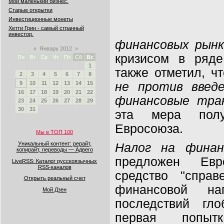
Мой маленький бизнес.
Старые открытки
Инвестиционные монеты
Хетти Грин - самый странный
инвестор.
финансовых рынк
«
Январь 2012
»
кризисом в ряде
Пн
Вт
Ср
Чт
Пт
Сб
Вс
1
также отметил, ч
2
3
4
5
6
7
8
не против введе
9
10
11
12
13
14
15
16
17
18
19
20
21
22
финансовые тра
23
24
25
26
27
28
29
30
31
эта мера полу
Евросоюза.
Мы в ТОП 100
Уникальный контент: рерайт,
Налог на финан
копирайт, переводы — Адвего
предложен Евр
LiveRSS: Каталог русскоязычных
RSS-каналов
средство "справ
Открыть реальный счет
финансовой на
Мой Дзен
последствий гло
первая попыт