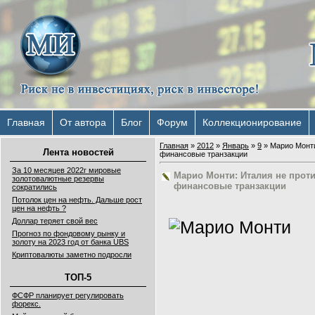
Главная
От автора
Блог
Форум
Коллекционирование
Главная
»
2012
»
Январь
»
9
» Марио Монти
Лента новостей
финансовые транзакции
За 10 месяцев 2022г мировые
Марио Монти: Италия не проти
золотовалютные резервы
финансовые транзакции
сократились
Потолок цен на нефть. Дальше рост
цен на нефть ?
Доллар теряет свой вес
Прогноз по фондовому рынку и
золоту на 2023 год от банка UBS
Криптовалюты заметно подросли
ТОП-5
ФСФР планирует регулировать
форекс.