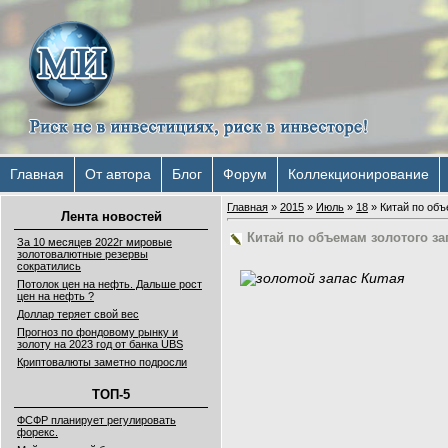
Главная
От автора
Блог
Форум
Коллекционирование
Главная
»
2015
»
Июль
»
18
» Китай по объ
Лента новостей
Китай по объемам золотого за
За 10 месяцев 2022г мировые
золотовалютные резервы
сократились
Потолок цен на нефть. Дальше рост
цен на нефть ?
Доллар теряет свой вес
Прогноз по фондовому рынку и
золоту на 2023 год от банка UBS
Криптовалюты заметно подросли
ТОП-5
ФСФР планирует регулировать
форекс.