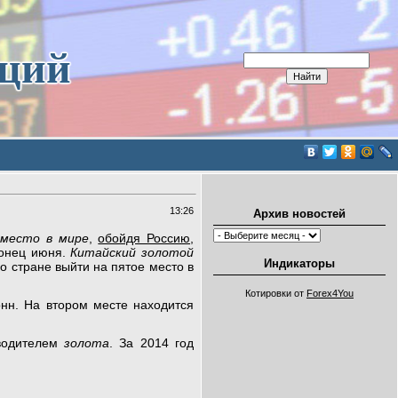
иций
13:26
Архив новостей
 место в мире
,
обойдя Россию
,
конец июня.
Китайский золотой
Индикаторы
о стране выйти на пятое место в
Котировки от
Forex4You
онн. На втором месте находится
водителем
золота
. За 2014 год