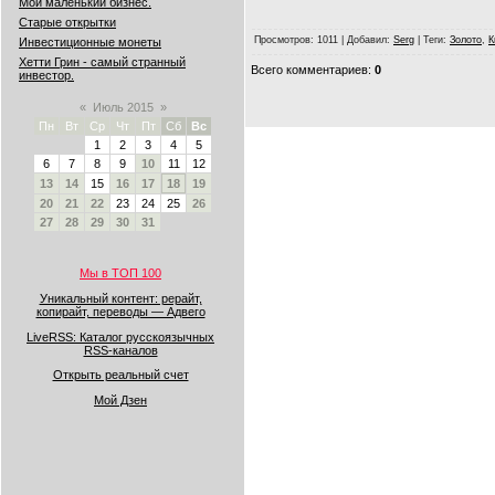
Мой маленький бизнес.
Старые открытки
Просмотров
: 1011 |
Добавил
:
Serg
|
Теги
:
Золото
,
К
Инвестиционные монеты
Хетти Грин - самый странный
Всего комментариев
:
0
инвестор.
«
Июль 2015
»
Пн
Вт
Ср
Чт
Пт
Сб
Вс
1
2
3
4
5
6
7
8
9
10
11
12
13
14
15
16
17
18
19
20
21
22
23
24
25
26
27
28
29
30
31
Мы в ТОП 100
Уникальный контент: рерайт,
копирайт, переводы — Адвего
LiveRSS: Каталог русскоязычных
RSS-каналов
Открыть реальный счет
Мой Дзен