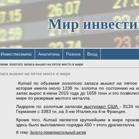
Мир инвест
Инвестмозаика
Аналитика
Разное
Вход
емам золотого запаса вышел на пятое место в мире
паса вышел на пятое место в мире
Китай по объемам золотого запаса вышел на пятое
которая имела около 1238 тн.
золота
по состоянию на 
запас
вырос в июне 2015 года до 1658 тонн и это позволил
мире по резервам желтого металла.
Лидером по
золотым запасам
выступают США
- 8134 т
Германия с 3383 тн.,на 3-ем Италия,на 4-м Франция.
Кроме того,
Китай
является крупнейшим в мире произ
здесь было выплавлено порядка 450 т этого драгметалла.
В тему:
Золото-привлекательный актив