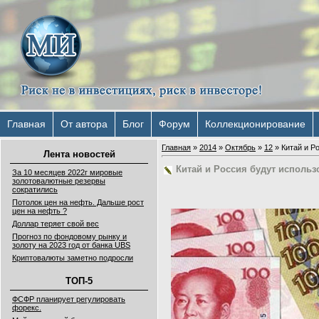
Главная
От автора
Блог
Форум
Коллекционирование
Главная
»
2014
»
Октябрь
»
12
» Китай и Р
Лента новостей
Китай и Россия будут исполь
За 10 месяцев 2022г мировые
золотовалютные резервы
сократились
Потолок цен на нефть. Дальше рост
цен на нефть ?
Доллар теряет свой вес
Прогноз по фондовому рынку и
золоту на 2023 год от банка UBS
Криптовалюты заметно подросли
ТОП-5
ФСФР планирует регулировать
форекс.