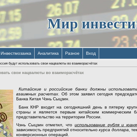
Мир инвест
Инвестмозаика
Аналитика
Разное
Вход
оссия будут использовать свои нацвалюты во взаиморасчётах
зовать свои нацвалюты во взаиморасчётах
Китайские и российские банки должны использоват
взаимных расчетах
. Об этом заявил сегодня председат
Банка Китая Чэнь Сыцзин.
Банк КНР входит на сегодняшний день в пятерку круп
страны и является первым китайским коммерческим б
представительство на территории России.
Чэнь Сыцзин отметил, что
использование рубля и юан
зависимость предприятий относительно
курса доллара
, т
конверсионных операций.