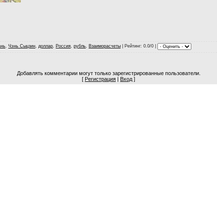
нь
,
Чэнь Сыцзин
,
доллар
,
Россия
,
рубль
,
Взаиморасчеты
|
Рейтинг
: 0.0/0 |
Добавлять комментарии могут только зарегистрированные пользователи.
[
Регистрация
|
Вход
]