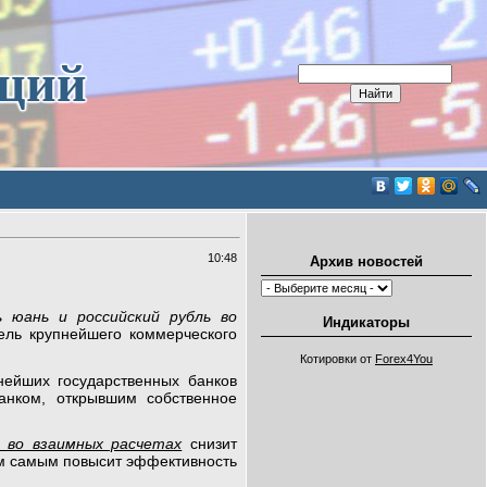
иций
10:48
Архив новостей
ь юань и российский рубль во
Индикаторы
ель крупнейшего коммерческого
Котировки от
Forex4You
нейших государственных банков
анком, открывшим собственное
я во взаимных расчетах
снизит
ем самым повысит эффективность