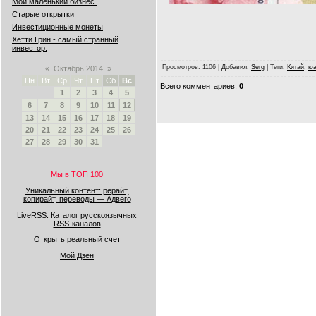
Мой маленький бизнес.
Старые открытки
Инвестиционные монеты
Хетти Грин - самый странный
инвестор.
Просмотров
: 1106 |
Добавил
:
Serg
|
Теги
:
Китай
,
юа
«
Октябрь 2014
»
Пн
Вт
Ср
Чт
Пт
Сб
Вс
Всего комментариев
:
0
1
2
3
4
5
6
7
8
9
10
11
12
13
14
15
16
17
18
19
20
21
22
23
24
25
26
27
28
29
30
31
Мы в ТОП 100
Уникальный контент: рерайт,
копирайт, переводы — Адвего
LiveRSS: Каталог русскоязычных
RSS-каналов
Открыть реальный счет
Мой Дзен