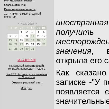
Мой маленький бизнес.
Старые открытки
Инвестиционные монеты
Хетти Грин - самый странный
инвестор.
иностранная
«
Июль 2015
»
Пн
Вт
Ср
Чт
Пт
Сб
Вс
получить
1
2
3
4
5
6
7
8
9
10
11
12
месторожде
13
14
15
16
17
18
19
20
21
22
23
24
25
26
значения
, 
27
28
29
30
31
открыла его с
Мы в ТОП 100
Уникальный контент: рерайт,
копирайт, переводы — Адвего
Как сказано
LiveRSS: Каталог русскоязычных
RSS-каналов
записке -"У 
Открыть реальный счет
Мой Дзен
появляется 
значитель