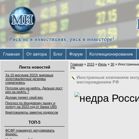
Главная
От автора
Блог
Форум
Коллекционирование
Главная
»
2015
»
Июль
»
30
» Иностранным
Лента новостей
РФ
За 10 месяцев 2022г мировые
Иностранным компаниям могут
золотовалютные резервы
месторождениям РФ
сократились
Потолок цен на нефть. Дальше рост
цен на нефть ?
Доллар теряет свой вес
Прогноз по фондовому рынку и
золоту на 2023 год от банка UBS
Криптовалюты заметно подросли
ТОП-5
ФСФР планирует регулировать
форекс.