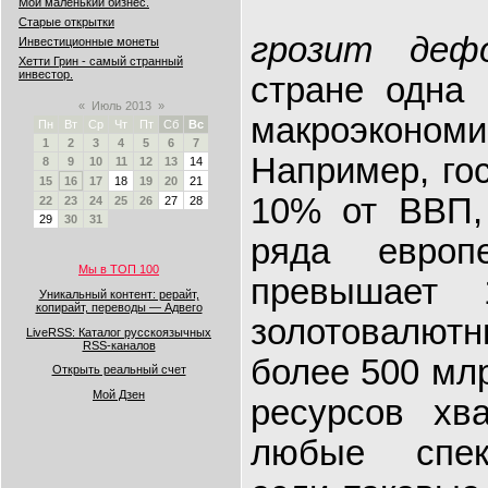
Мой маленький бизнес.
Старые открытки
грозит деф
Инвестиционные монеты
Хетти Грин - самый странный
инвестор.
стране одна
«
Июль 2013
»
макроэконом
Пн
Вт
Ср
Чт
Пт
Сб
Вс
1
2
3
4
5
6
7
Например, го
8
9
10
11
12
13
14
15
16
17
18
19
20
21
10% от ВВП,
22
23
24
25
26
27
28
29
30
31
ряда европ
Мы в ТОП 100
превышае
Уникальный контент: рерайт,
копирайт, переводы — Адвего
золотовалю
LiveRSS: Каталог русскоязычных
RSS-каналов
более 500 мл
Открыть реальный счет
Мой Дзен
ресурсов хва
любые спек