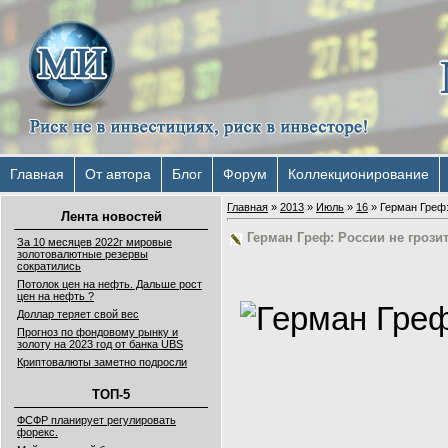
Главная
От автора
Блог
Форум
Коллекционирование
Главная
»
2013
»
Июль
»
16
» Герман Греф:
Лента новостей
Герман Греф: России не грози
За 10 месяцев 2022г мировые
золотовалютные резервы
сократились
Потолок цен на нефть. Дальше рост
цен на нефть ?
Доллар теряет свой вес
Прогноз по фондовому рынку и
золоту на 2023 год от банка UBS
Криптовалюты заметно подросли
ТОП-5
ФСФР планирует регулировать
форекс.