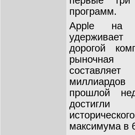
первые три
программ.
Apple на 
удерживае
дорогой ко
рыночная 
составля
миллиардо
прошлой не
достигл
историческ
максимума в 