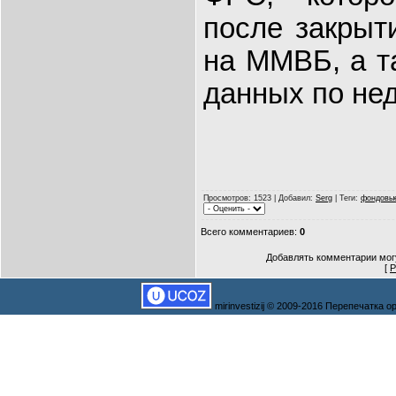
после закрыт
на ММВБ, а т
данных по не
Просмотров
: 1523 |
Добавил
:
Serg
|
Теги
:
фондовы
Всего комментариев
:
0
Добавлять комментарии могу
[
Р
mirinvestizij © 2009-2016 Перепечатка