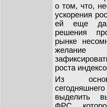
о том, что, н
ускорения ро
ей еще дал
решения пр
рынке несомн
жела
зафиксирова
роста индексо
Из осно
сегодняшнего
выделить в
ФРС, котор