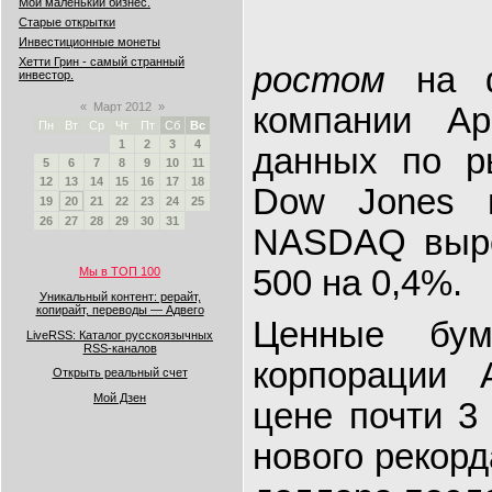
Мой маленький бизнес.
Старые открытки
Инвестиционные монеты
Хетти Грин - самый странный
ростом
на 
инвестор.
«
Март 2012
»
компании Ap
Пн
Вт
Ср
Чт
Пт
Сб
Вс
1
2
3
4
данных по р
5
6
7
8
9
10
11
12
13
14
15
16
17
18
Dow Jones 
19
20
21
22
23
24
25
26
27
28
29
30
31
NASDAQ выро
500 на 0,4%.
Мы в ТОП 100
Уникальный контент: рерайт,
копирайт, переводы — Адвего
Ценные бум
LiveRSS: Каталог русскоязычных
RSS-каналов
корпорации 
Открыть реальный счет
Мой Дзен
цене почти 3
нового рекорд