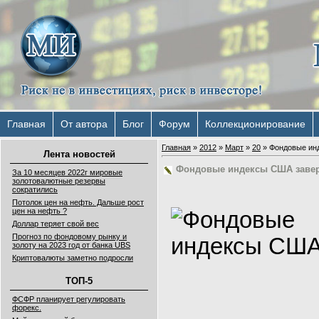
Главная
От автора
Блог
Форум
Коллекционирование
Главная
»
2012
»
Март
»
20
» Фондовые ин
Лента новостей
Фондовые индексы США завер
За 10 месяцев 2022г мировые
золотовалютные резервы
сократились
Потолок цен на нефть. Дальше рост
цен на нефть ?
Доллар теряет свой вес
Прогноз по фондовому рынку и
золоту на 2023 год от банка UBS
Криптовалюты заметно подросли
ТОП-5
ФСФР планирует регулировать
форекс.