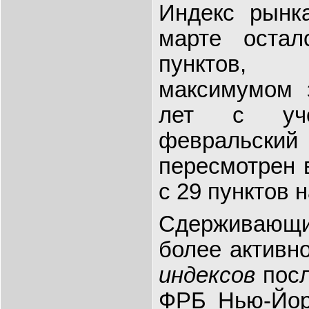
Индекс рын
марте оста
пунктов,
максимумом 
лет с уче
февральски
пересмотрен 
с 29 пунктов н
Сдерживающ
более активн
индексов
посл
ФРБ Нью-Йор