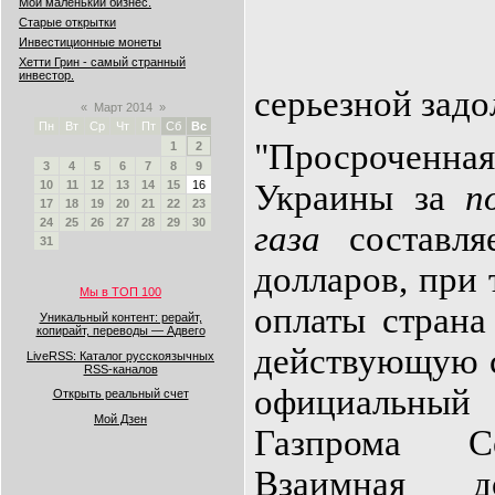
Мой маленький бизнес.
Старые открытки
Инвестиционные монеты
Хетти Грин - самый странный
инвестор.
серьезной зад
«
Март 2014
»
Пн
Вт
Ср
Чт
Пт
Сб
Вс
"Просроченн
1
2
3
4
5
6
7
8
9
Украины за
по
10
11
12
13
14
15
16
17
18
19
20
21
22
23
24
25
26
27
28
29
30
газа
составля
31
долларов, при 
Мы в ТОП 100
оплаты страна
Уникальный контент: рерайт,
копирайт, переводы — Адвего
действую
щую с
LiveRSS: Каталог русскоязычных
RSS-каналов
официальны
Открыть реальный счет
Мой Дзен
Газпрома С
Взаимная д