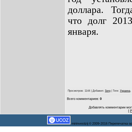
доллара. Тог
что долг 201
января.
Просмотров
: 1144 |
Добавил
:
Serg
|
Теги
:
Украина
,
Всего комментариев
:
0
Добавлять комментарии могу
[
Р
mirinvestizij © 2009-2016 Перепечатка