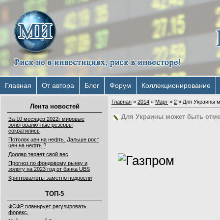
Главная
От автора
Блог
Форум
Коллекционирование
Главная
»
2014
»
Март
»
2
» Для Украины м
Лента новостей
Для Украины может быть отмен
За 10 месяцев 2022г мировые
золотовалютные резервы
сократились
Потолок цен на нефть. Дальше рост
цен на нефть ?
Доллар теряет свой вес
Прогноз по фондовому рынку и
золоту на 2023 год от банка UBS
Криптовалюты заметно подросли
ТОП-5
ФСФР планирует регулировать
форекс.