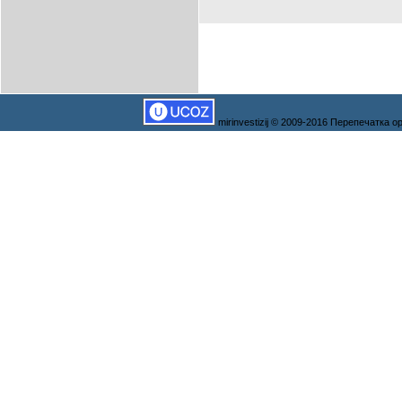
mirinvestizij © 2009-2016 Перепечатка