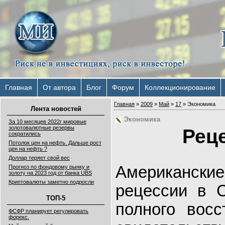
Главная
От автора
Блог
Форум
Коллекционирование
Главная
»
2009
»
Май
»
17
» Экономика
Лента новостей
Экономика
За 10 месяцев 2022г мировые
золотовалютные резервы
Реце
сократились
Потолок цен на нефть. Дальше рост
цен на нефть ?
Доллар теряет свой вес
Американские
Прогноз по фондовому рынку и
золоту на 2023 год от банка UBS
Криптовалюты заметно подросли
рецессии в 
ТОП-5
полного восс
ФСФР планирует регулировать
форекс.