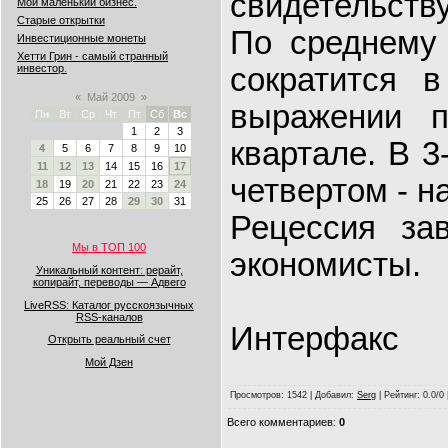
свидетельству
Мой маленький бизнес.
Старые открытки
По среднему
Инвестиционные монеты
Хетти Грин - самый странный
сократится 
инвестор.
«
Май 2009
»
выражении п
Пн
Вт
Ср
Чт
Пт
Сб
Вс
1
2
3
квартале. В 3
4
5
6
7
8
9
10
11
12
13
14
15
16
17
четвертом - н
18
19
20
21
22
23
24
25
26
27
28
29
30
31
Рецессия за
Мы в ТОП 100
экономисты.
Уникальный контент: рерайт,
копирайт, переводы — Адвего
LiveRSS: Каталог русскоязычных
RSS-каналов
Интерфакс
Открыть реальный счет
Мой Дзен
Просмотров
: 1542 |
Добавил
:
Serg
|
Рейтинг
: 0.0/0
Всего комментариев
:
0