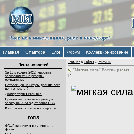
Главная
От автора
Блог
Форум
Коллекционирование
Главная
»
Файлы
»
Рейтинги
Лента новостей
"Мягкая сила" России растёт
За 10 месяцев 2022г мировые
[ ]
золотовалютные резервы
сократились
Потолок цен на нефть. Дальше рост
цен на нефть ?
Доллар теряет свой вес
Прогноз по фондовому рынку и
золоту на 2023 год от банка UBS
Криптовалюты заметно подросли
ТОП-5
ФСФР планирует регулировать
форекс.