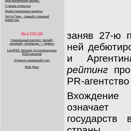
Мой маленький бизнес.
Старые открытки
Инвестиционные монеты
Хетти Грин - самый странный
инвестор.
заняв 27-ю 
Мы в ТОП 100
Уникальный контент: рерайт,
ней дебютиро
копирайт, переводы — Адвего
LiveRSS: Каталог русскоязычных
RSS-каналов
и Аргентин
Открыть реальный счет
рейтинг
пров
Мой Дзен
PR-агентство 
Вхождение
означает
государств 
страны 