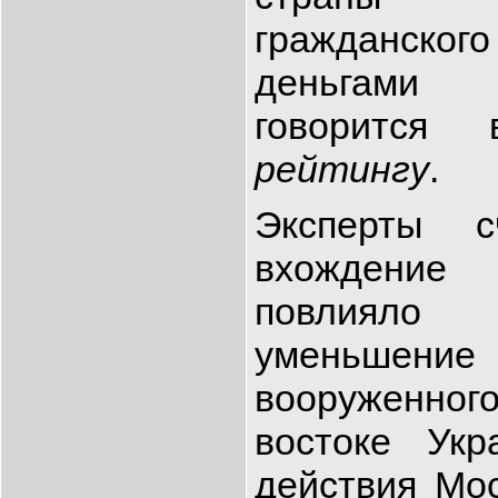
гражданског
деньгами
говорится
рейтингу
.
Эксперты с
вхожден
повлияло
уменьшение
вооруженного
востоке Ук
действия Мо