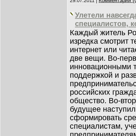
29.07.2011
|
Комментарии (
Улетели навсегда
специалистов, к
Каждый житель Ро
изредка смотрит т
интернет или чита
две вещи. Во-перв
инновационными т
поддержкой и раз
предпринимательс
российских гражд
общество. Во-втор
будущее наступил
сформировать сре
специалистам, уч
предпринимателям