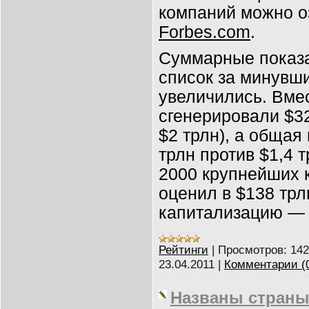
компаний можно о
Forbes.com
.
Суммарные показа
список за минувши
увеличились. Вмес
сгенерировали $32
$2 трлн), а общая
трлн против $1,4 
2000 крупнейших 
оценил в $138 трл
капитализацию — 
Рейтинги
|
Просмотров:
142
23.04.2011
|
Комментарии (
Названы страны