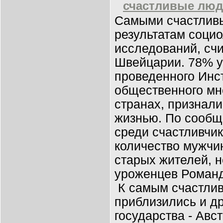
счастливые лю
Самыми счастливы
результатам соци
исследований, сч
Швейцарии. 78% у
проведенного Инс
общественного мне
странах, признал
жизнью. По сообщ
среди счастливчи
количество мужчи
старых жителей, 
уроженцев Роман
К самым счастли
приблизились и д
государства - Авст