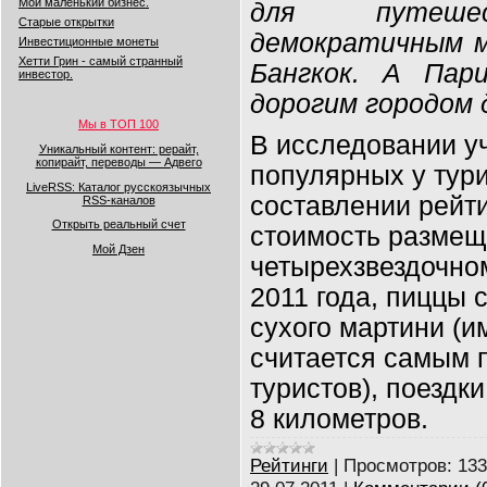
Мой маленький бизнес.
для путешес
Старые открытки
демократичным м
Инвестиционные монеты
Хетти Грин - самый странный
Бангкок. А Пар
инвестор.
дорогим городом 
Мы в ТОП 100
В исследовании у
Уникальный контент: рерайт,
копирайт, переводы — Адвего
популярных у тури
LiveRSS: Каталог русскоязычных
составлении рейт
RSS-каналов
Открыть реальный счет
стоимость размещ
Мой Дзен
четырехзвездочном
2011 года, пиццы 
сухого мартини (и
считается самым 
туристов), поездки
8 километров.
Рейтинги
|
Просмотров:
133