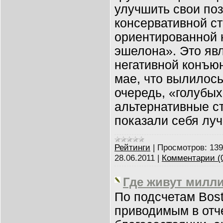
улучшить свои по
консервативной ст
ориентированной н
эшелона». Это яв
негативной конъю
мае, что вылилось
очередь, «голубых
альтернативные с
показали себя лу
Рейтинги
|
Просмотров:
139
28.06.2011
|
Комментарии (
Где живут милл
По подсчетам Bost
приводимым в отч