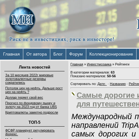
Главная
От автора
Блог
Форум
Коллекционирование
Главная
»
Инвестмозаика
» Рейтинги
Лента новостей
В категории материалов
:
63
За 10 месяцев 2022г мировые
Показано материалов
:
50-56
золотовалютные резервы
сократились
Сортировать по
:
Дате
·
Названию
·
Рейти
Потолок цен на нефть. Дальше рост
цен на нефть ?
Cамые дорогие 
Доллар теряет свой вес
для путешестве
Прогноз по фондовому рынку и
золоту на 2023 год от банка UBS
Криптовалюты заметно подросли
Международный п
ТОП-5
направлений Trip
ФСФР планирует регулировать
самых дорогих и
форекс.