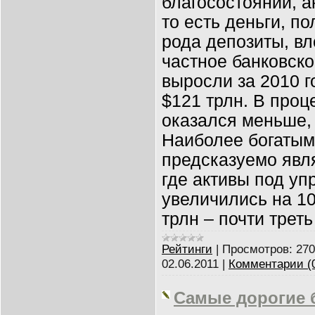
благосостоянии, а
то есть деньги, п
рода депозиты, в
частное банковск
выросли за 2010 г
$121 трлн. В про
оказался меньше, 
Наиболее богатым
предсказуемо явл
где активы под уп
увеличились на 10
трлн – почти треть
Рейтинги
|
Просмотров:
270
02.06.2011
|
Комментарии (
Самые дорогие 