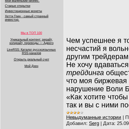
Мой маленький бизнес.
Старые открытки
Инвестиционные монеты
Хетти Грин - самый странный
инвестор.
Мы в ТОП 100
Чем успешнее я т
Уникальный контент: рерайт,
копирайт, переводы — Адвего
несчастий я воль
LiveRSS: Каталог русскоязычных
RSS-каналов
другим трейдерам
Открыть реальный счет
Не хочу вдаваться
Мой Дзен
трейдинга
общест
что моя биржевая 
нарушение Воли Б
«Как хотите чтобы
так и вы с ними п
Невыдуманные истории
|
П
Добавил:
Serg
|
Дата:
25.09