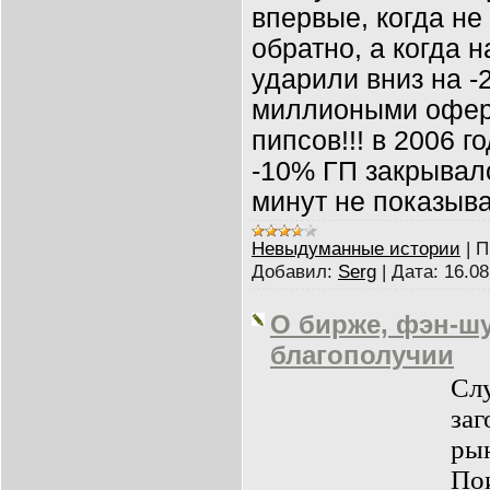
впервые, когда не
обратно, а когда
ударили вниз на -
миллиоными офер
пипсов!!! в 2006 г
-10% ГП закрывал
минут не показыв
Невыдуманные истории
|
П
Добавил:
Serg
|
Дата:
16.08
О бирже, фэн-ш
благополучии
Слу
заг
рын
Пои