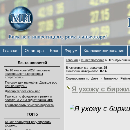
Главная
От автора
Блог
Форум
Коллекционирование
Главная
»
Инвестмозаика
» Невыдуманные
Лента новостей
В категории материалов
:
25
За 10 месяцев 2022г мировые
Показано материалов
:
8-14
золотовалютные резервы
сократились
Сортировать по
:
Дате
·
Названию
·
Рейти
Потолок цен на нефть. Дальше рост
цен на нефть ?
Я ухожу с биржи
Доллар теряет свой вес
Прогноз по фондовому рынку и
золоту на 2023 год от банка UBS
Криптовалюты заметно подросли
ТОП-5
ФСФР планирует регулировать
форекс.