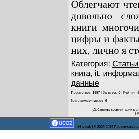
Облегчают чте
довольно сло
книги многочи
цифры и факты
них, лично я с
Категория
:
Статьи
книга
,
it
,
информа
данные
Просмотров
:
1997
|
Загрузок
:
0
|
Рейтинг
:
5
Всего комментариев
:
0
Добавлять комментарии могу
[
Р
mirinvestizij © 2009-2016 Перепечатка