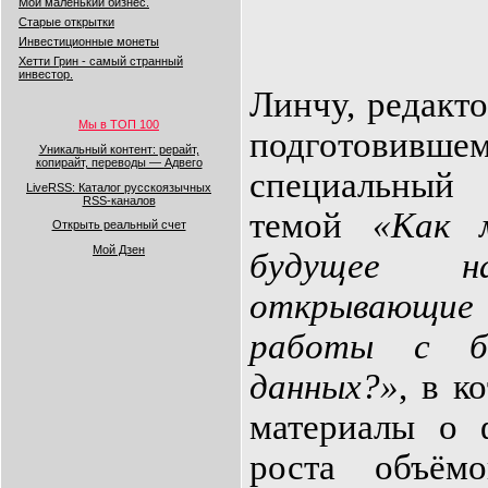
Мой маленький бизнес.
Старые открытки
Инвестиционные монеты
Хетти Грин - самый странный
инвестор.
Линчу, редакто
Мы в ТОП 100
подготовив
Уникальный контент: рерайт,
копирайт, переводы — Адвего
специальный
LiveRSS: Каталог русскоязычных
RSS-каналов
темой
«Как 
Открыть реальный счет
Мой Дзен
будущее на
открывающ
работы с б
данных?»
, в к
материалы о 
роста объём