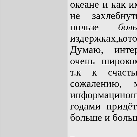
океане и как и
не захлебнут
пользе
боль
издержках,к
Думаю, инте
очень широком
т.к к счас
сожалению,
информации
годами придёт
больше и боль