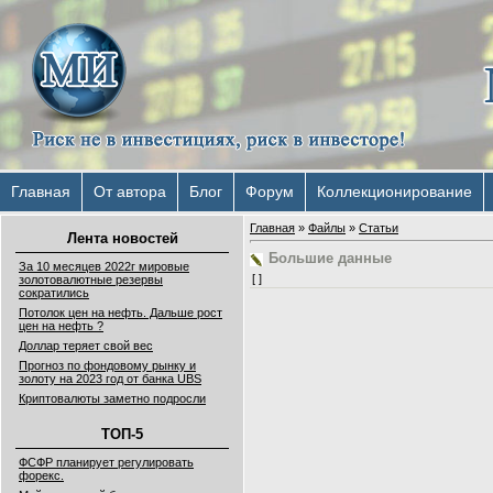
Главная
От автора
Блог
Форум
Коллекционирование
Главная
»
Файлы
»
Статьи
Лента новостей
Большие данные
За 10 месяцев 2022г мировые
[ ]
золотовалютные резервы
сократились
Потолок цен на нефть. Дальше рост
цен на нефть ?
Доллар теряет свой вес
Прогноз по фондовому рынку и
золоту на 2023 год от банка UBS
Криптовалюты заметно подросли
ТОП-5
ФСФР планирует регулировать
форекс.