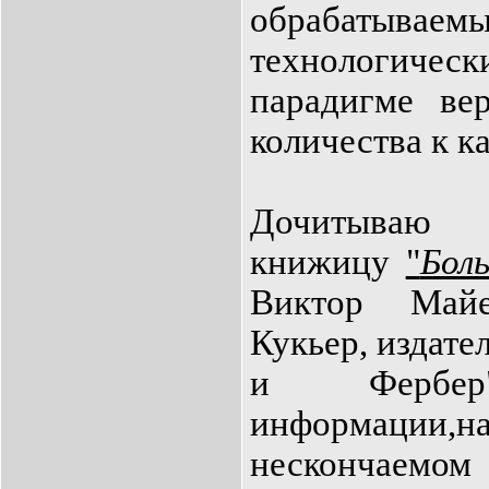
обрабатыв
технологичес
парадигме вер
количества к к
Дочитываю
книжицу
"
Бол
Виктор Майер
Кукьер,
издате
и Фербер"
информации,н
нескончаемо