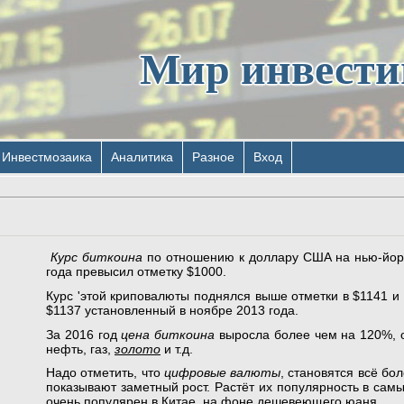
Мир инвест
Инвестмозаика
Аналитика
Разное
Вход
Курс биткоина
по отношению к доллару США на нью-йоркс
года превысил отметку $1000.
Курс 'этой криповалюты поднялся выше отметки в $1141 и
$1137 установленный в ноябре 2013 года.
За 2016 год
цена биткоина
выросла более чем на 120%, о
нефть, газ,
золото
и т.д.
Надо отметить, что
цифровые валюты
, становятся всё бо
показывают заметный рост. Растёт их популярность в сам
очень популярен в Китае, на фоне дешевеющего юаня.