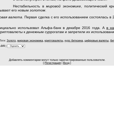
Нестабильность в
мировой экономике
, политический кр
зывают его новым
золотом
.
овая валюта
. Первая сделка с его использованием состоялась в 2
ициально использовал Альфа-банк в декабре 2016 года. А
в н
криптовалюты к денежным суррогатам и запретили их использован
Теги
:
Золото
,
мировая экономика
,
криптовалюты
,
курс биткоина
,
цифровые валюты
,
би
.0
/
0
|
Добавлять комментарии могут только зарегистрированные пользователи.
[
Регистрация
|
Вход
]