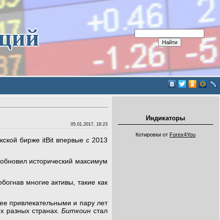
иций
Индикаторы
05.01.2017, 18:23
Котировки от
Forex4You
кой бирже itBit впервые с 2013
 обновил исторический максимум
богнав многие активы, такие как
лее привлекательными и пару лет
ых разных странах.
Биткоин
стал