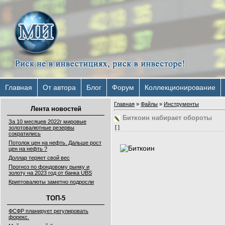
Главная
От автора
Блог
Форум
Коллекционирование
Главная
»
Файлы
»
Инструменты
Лента новостей
Биткоин набирает обороты
За 10 месяцев 2022г мировые
[ ]
золотовалютные резервы
сократились
Потолок цен на нефть. Дальше рост
цен на нефть ?
Доллар теряет свой вес
Прогноз по фондовому рынку и
золоту на 2023 год от банка UBS
Криптовалюты заметно подросли
ТОП-5
ФСФР планирует регулировать
форекс.