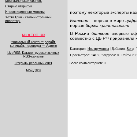
Мой маленький бизнес.
Старые открытки
поэтому некоторые эксперты на
Инвестиционные монеты
Хетти Грин - самый странный
Биткоин
– первая в мире
цифр
инвестор.
первая
биржа криптовалют
.
В России
биткоин
впервые оф
Мы в ТОП 100
совместно с ЦБ РФ приравняли 
Уникальный контент: рерайт,
копирайт, переводы — Адвего
Категория
:
Инструменты
|
Добавил
:
Serg
|
LiveRSS: Каталог русскоязычных
Просмотров
:
1413
|
Загрузок
:
0
|
Рейтинг
:
0
RSS-каналов
Всего комментариев
:
0
Открыть реальный счет
Мой Дзен