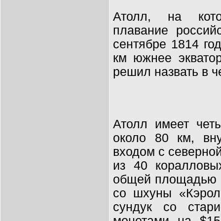
Атолл, на кото
плавание россий
сентябре 1814 го
км южнее эквато
решил назвать в ч
Атолл имеет чет
около 80 км, вн
входом с северной
из 40 коралловы
общей площадью м
со шхуны «Кэрол
сундук со стар
монетами на $15