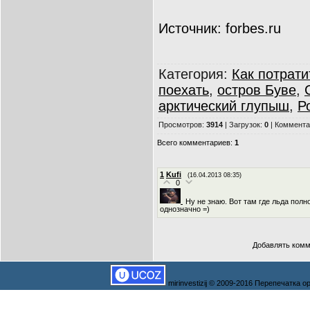
Источник: forbes.ru
Категория
:
Как потрати
поехать
,
остров Буве
,
арктический глупыш
,
Р
Просмотров
:
3914
|
Загрузок
:
0
|
Коммента
Всего комментариев
:
1
1
Kufi
(16.04.2013 08:35)
0
Ну не знаю. Вот там где льда полно
однозначно =)
Добавлять комм
mirinvestizij © 2009-2016 Перепечатка