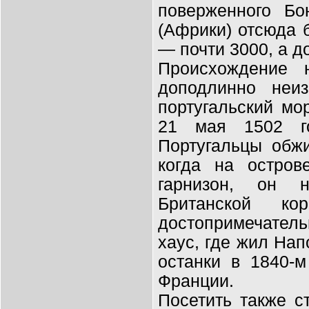
поверженного Бо
(Африки) отсюда 
— почти 3000, а д
Происхождение н
доподлинно неи
португальский мо
21 мая 1502 г
Португальцы обжи
когда на остров
гарнизон, он н
Британской ко
достопримечател
хаус, где жил Нап
останки в 1840-
Франции.
Посетить также с