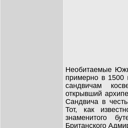
Необитаемые Южн
примерно в 1500 
сандвичам косв
открывший архипе
Сандвича в чест
Тот, как извест
знаменитого бу
Британского Адми