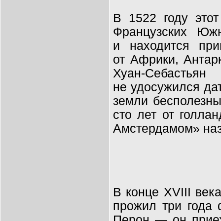
В 1522 году этот
Французских Юж
и
находится пр
от
Африки, Антар
Хуан-Себастьян
Э
не
удосужился дат
земли бесполезны
сто лет от
голлан
Амстердамом
»
наз
В конце XVIII ве
прожил три года 
Перон — он приех