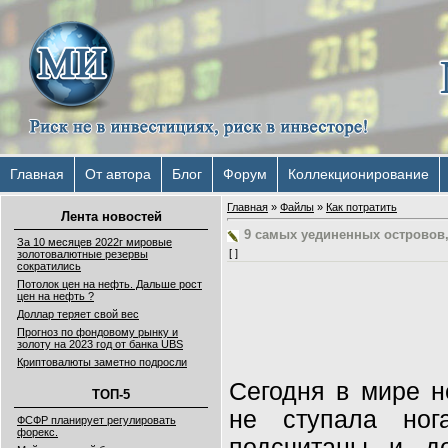
Главная
От автора
Блог
Форум
Коллекционирование
Главная
»
Файлы
»
Как потратить
Лента новостей
9 самых уединенных островов,
За 10 месяцев 2022г мировые
[ ]
золотовалютные резервы
сократились
Потолок цен на нефть. Дальше рост
цен на нефть ?
Доллар теряет свой вес
Прогноз по фондовому рынку и
золоту на 2023 год от банка UBS
Криптовалюты заметно подросли
Сегодня в мире н
ТОП-5
не ступала ног
ФСФР планирует регулировать
форекс.
подсчитаны и д