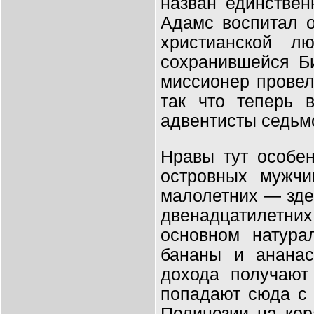
назван единствен
Адамс воспитал 
христианской л
сохранившейся Би
миссионер провел
так что теперь 
адвентисты седьмо
Нравы тут особен
островных мужч
малолетних — зде
двенадцатилетни
основном натур
бананы и ананас
дохода получают
попадают сюда с 
Полинезии на кор