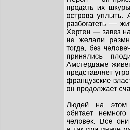
продать их шкуры
острова уплыть.
разбогатеть — ж
Хертен — завез на
не желали размн
тогда, без челове
принялись пло
Амстердаме живет
представляет угр
французские власт
он продолжает сча
Людей на этом 
обитает немного
человек. Все они
и
так или иначе р