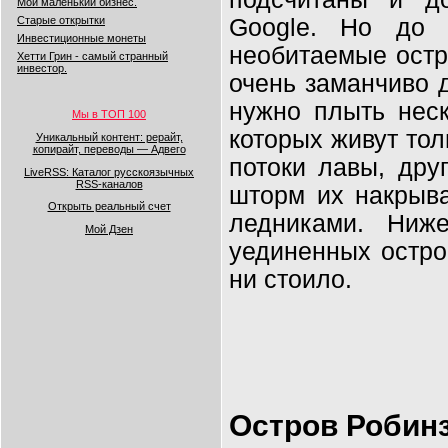
Мой маленький бизнес.
Старые открытки
Google. Но до 
Инвестиционные монеты
необитаемые остр
Хетти Грин - самый странный
инвестор.
очень заманчиво д
нужно плыть нес
Мы в ТОП 100
которых живут тол
Уникальный контент: рерайт,
копирайт, переводы — Адвего
потоки лавы, дру
LiveRSS: Каталог русскоязычных
RSS-каналов
шторм их накрыва
Открыть реальный счет
ледниками. Ниж
Мой Дзен
уединенных остров
ни стоило.
Остров Робинз