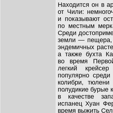
Находится он в
а
от
Чили: немного
и
показывают ост
по
местным мерк
Среди достопримеч
земли
—
пещера,
эндемичных расте
а
также бухта Ка
во
время Перво
легкий крейсе
популярно среди 
колибри, тюлени
полудикие бурые 
в
качестве зап
испанец Хуан Фе
время выжить Сел