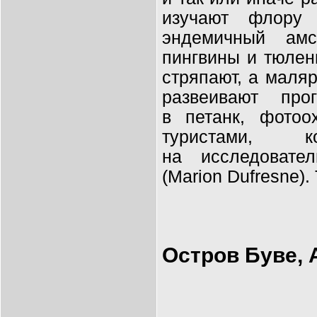
изучают флору
эндемичный амс
пингвины и
тюлен
стряпают, а маляр
развеивают про
в
петанк, фотоо
туристами,
на
исследоват
(Marion Dufresne).
Остров Буве, 