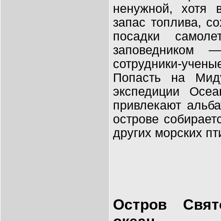
ненужной, хотя 
запас топлива, с
посадки самол
заповедником 
сотрудники-учены
Попасть на Мид
экспедиции Ocea
привлекают альба
острове собирае
других морских пт
Остров Свят