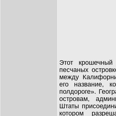
Этот крошечный 
песчаных островк
между Калифорни
его название, к
полдороге». Геог
островам, адми
Штаты присоедини
котором разреш