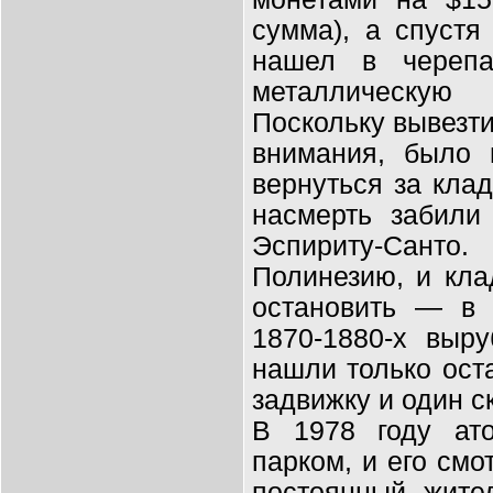
сумма), а спустя
нашел в черепа
металлическую
Поскольку вывезти
внимания, было 
вернуться за клад
насмерть забили
Эспириту-Санто
Полинезию, и кла
остановить — в 
1870-1880-х выр
нашли только ост
задвижку и один ск
В 1978 году ат
парком, и его см
постоянный жите