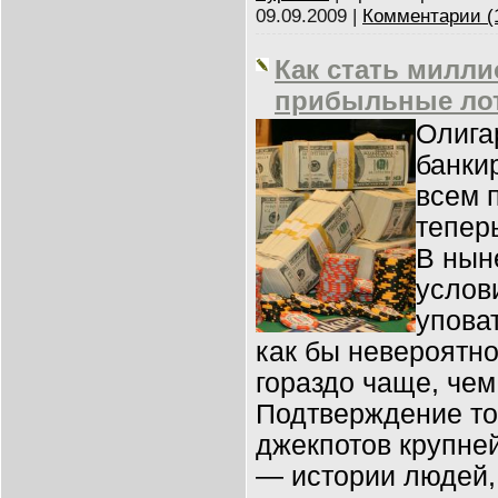
09.09.2009
|
Комментарии (
Как стать милл
прибыльные лот
Олига
банки
всем 
тепер
В нын
услов
уповат
как бы невероятно
гораздо чаще, че
Подтверждение то
джекпотов крупне
— истории людей,