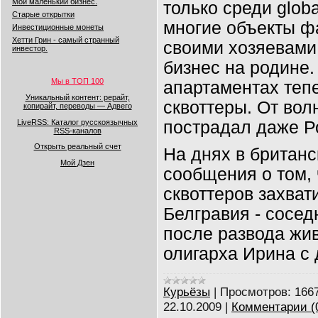
Мой маленький бизнес.
только среди globa
Старые открытки
многие объекты ф
Инвестиционные монеты
Хетти Грин - самый странный
своими хозяевами:
инвестор.
бизнес на родине.
Мы в ТОП 100
апартаментах теп
Уникальный контент: рерайт,
сквоттеры
. От во
копирайт, переводы — Адвего
LiveRSS: Каталог русскоязычных
пострадал даже Р
RSS-каналов
Открыть реальный счет
На днях в британ
Мой Дзен
сообщения о том,
сквоттеров захват
Белгравия - сосед
после развода жи
олигарха Ирина с 
Курьёзы
|
Просмотров:
166
22.10.2009
|
Комментарии (