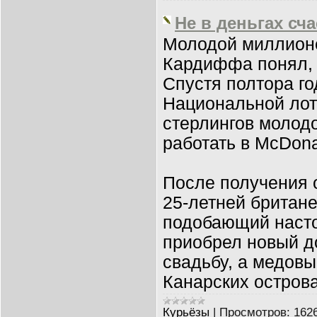
Не в деньгах сч
Молодой миллионе
Кардиффа понял, ч
Спустя полтора г
Национальной лот
стерлингов молод
работать в McDonal
После получения 
25-летней британе
подобающий наст
приобрел новый д
свадьбу, а медовы
Канарских острова
Курьёзы
|
Просмотров:
162