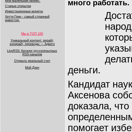
много работать.
Мой маленький бизнес.
Старые открытки
Инвестиционные монеты
Доста
Хетти Грин - самый странный
инвестор.
народ
Мы в ТОП 100
котор
Уникальный контент: рерайт,
копирайт, переводы — Адвего
указы
LiveRSS: Каталог русскоязычных
RSS-каналов
делат
Открыть реальный счет
деньги.
Мой Дзен
Кандидат наук
Аксенова соб
доказала, что
определенны
помогает изб