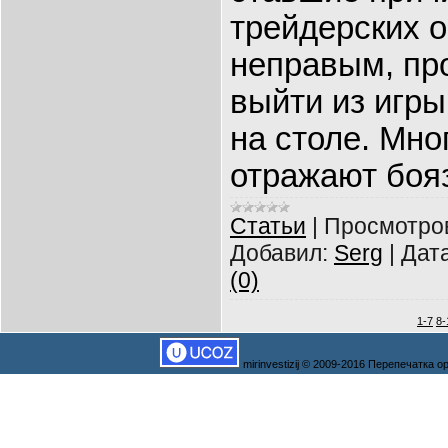
трейдерских о
неправым, про
выйти из игры
на столе. Мно
отражают бояз
Статьи
|
Просмотро
Добавил:
Serg
|
Дата
(0)
1-7
8-
mirinvestizij © 2009-2016 Перепечатка