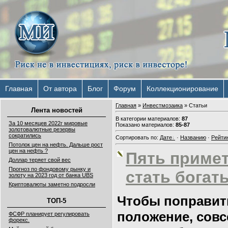
Главная
От автора
Блог
Форум
Коллекционирование
Главная
»
Инвестмозаика
» Статьи
Лента новостей
В категории материалов
:
87
За 10 месяцев 2022г мировые
Показано материалов
:
85-87
золотовалютные резервы
сократились
Сортировать по
:
Дате
·
Названию
·
Рейти
Потолок цен на нефть. Дальше рост
цен на нефть ?
Пять примет 
Доллар теряет свой вес
Прогноз по фондовому рынку и
стать богат
золоту на 2023 год от банка UBS
Криптовалюты заметно подросли
Чтобы поправит
ТОП-5
положение, совс
ФСФР планирует регулировать
форекс.