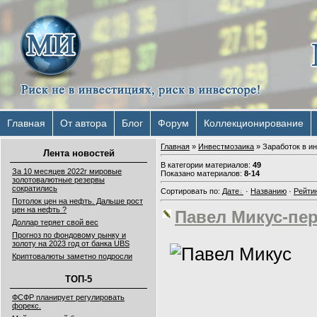
Главная
От автора
Блог
Форум
Коллекционирование
Главная
»
Инвестмозаика
» Заработок в и
Лента новостей
В категории материалов
:
49
За 10 месяцев 2022г мировые
Показано материалов
:
8-14
золотовалютные резервы
сократились
Сортировать по
:
Дате
·
Названию
·
Рейти
Потолок цен на нефть. Дальше рост
цен на нефть ?
Павел Микус-пе
Доллар теряет свой вес
Прогноз по фондовому рынку и
золоту на 2023 год от банка UBS
Криптовалюты заметно подросли
ТОП-5
ФСФР планирует регулировать
форекс.