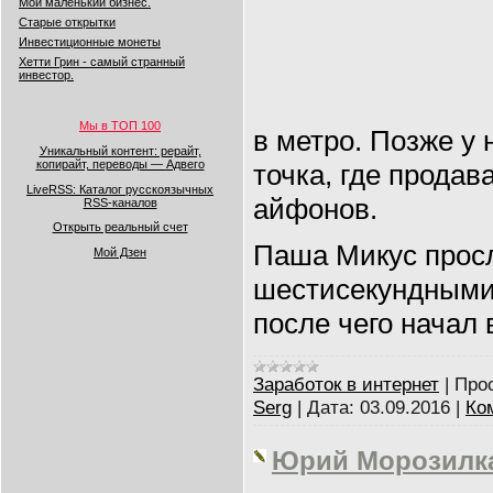
Мой маленький бизнес.
Старые открытки
Инвестиционные монеты
Хетти Грин - самый странный
инвестор.
Мы в ТОП 100
в метро. Позже у 
Уникальный контент: рерайт,
копирайт, переводы — Адвего
точка, где продав
LiveRSS: Каталог русскоязычных
айфонов.
RSS-каналов
Открыть реальный счет
Паша Микус прос
Мой Дзен
шестисекундными 
после чего начал 
Заработок в интернет
|
Про
Serg
|
Дата:
03.09.2016
|
Ко
Юрий Морозилка 