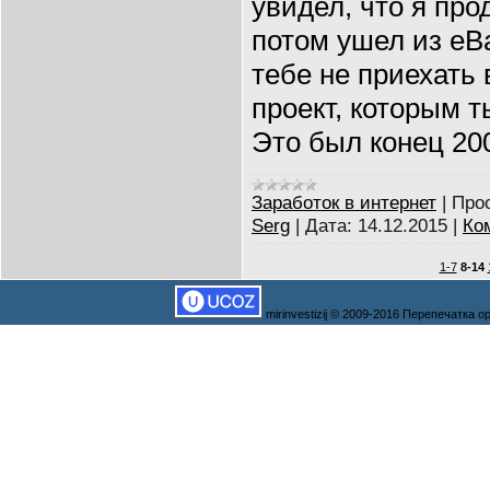
увидел, что я пр
потом ушел из eBa
тебе не приехать
проект, которым т
Это был конец 200
Заработок в интернет
|
Про
Serg
|
Дата:
14.12.2015
|
Ко
1-7
8-14
mirinvestizij © 2009-2016 Перепечатка