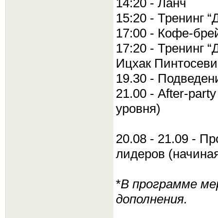
14:20 - Ланч
15:20 - Тренинг 
17:00 - Кофе-бре
17:20 - Тренинг 
Ицхак Пинтосев
19.30 - Подведен
21.00 - After-par
уровня)
20.08 - 21.09 - 
лидеров (начиная
*
В программе ме
дополнения.