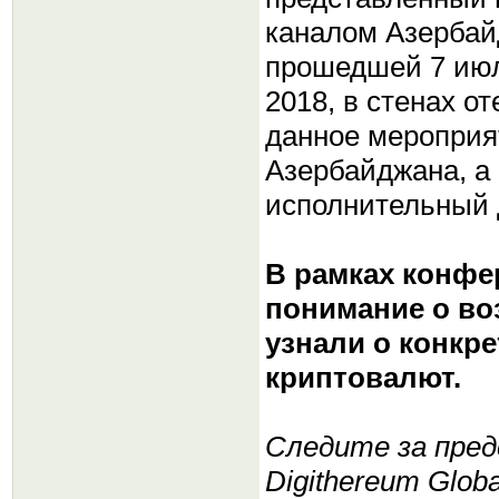
каналом Азербай
прошедшей 7 июл
2018, в стенах о
данное мероприя
Азербайджана, а
исполнительный 
В рамках конфе
понимание о во
узнали о конкр
криптовалют.
Следите за пре
Digithereum Globa