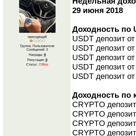
Недельная дохо
29 июня 2018
Доходность по 
USDT депозит от
приходящий
USDT депозит от
Группа: Пользователи
Сообщений:
3
USDT депозит от
Награды:
0
Репутация:
0
USDT депозит от
Статус:
Offline
USDT депозит от
Доходность по 
CRYPTO депозит 
CRYPTO депозит 
CRYPTO депозит 
CRYPTO депозит 