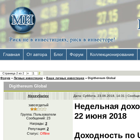
Главная
От автора
Блог
Форум
Коллекционирование
2
Страница
2
из
2
«
1
Форум
»
Личные инвестиции
»
Ваши личные инвестиции
»
Digithereum Global
Digithereum Global
AlexeyGariev
Дата: Суббота, 23.06.2018, 14:31 | Сообщ
Недельная доход
завсегдатый
22 июня 2018
Группа: Пользователи
Сообщений:
23
Награды:
2
Репутация:
2
Доходность по 
Статус:
Offline