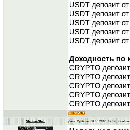
USDT депозит от
USDT депозит от
USDT депозит от
USDT депозит от
USDT депозит от
Доходность по 
CRYPTO депозит
CRYPTO депозит 
CRYPTO депозит 
CRYPTO депозит 
CRYPTO депозит 
VladimirShah
Дата: Суббота, 30.06.2018, 02:14 | Сообщ