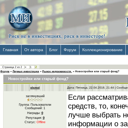
Главная
От автора
Блог
Форум
Коллекционирование
2
Страница
2
из
2
«
1
Форум
»
Личные инвестиции
»
Рынок недвижимости.
»
Новостройки или старый фонд?
Новостройки или старый фонд?
olsmol
Дата: Пятница, 22.04.2016, 21:44 | Сообщ
Если рассматрив
заглянувший
средств, то, коне
Группа: Пользователи
Сообщений:
1
лучше выбрать н
Награды:
0
Репутация:
0
информации о за
Статус:
Offline