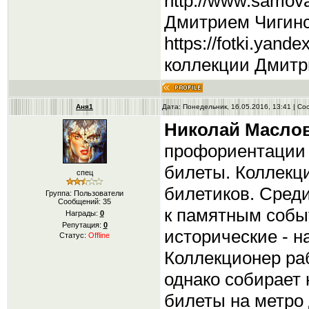
http://www.samova
Дмитрием Чигинс
https://fotki.yand
коллекции Дмитр
Аня1
Дата: Понедельник, 16.05.2016, 13:41 | С
Николай Масло
профориентации 
билеты. Коллекц
спец
билетиков. Сред
Группа: Пользователи
Сообщений:
35
к памятным собы
Награды:
0
Репутация:
0
исторические - н
Статус:
Offline
Коллекционер ра
однако собирает 
билеты на метро 