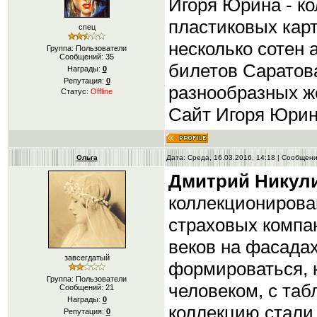
Игоря Юрина - к
пластиковых карт
спец
несколько сотен
Группа: Пользователи
Сообщений:
35
билетов Саратова
Награды:
0
Репутация:
0
разнообразных ж
Статус:
Offline
Сайт Игоря Юрина 
Ольга
Дата: Среда, 16.03.2016, 14:18 | Сообщен
Дмитрий Никул
коллекционирова
страховых компа
веков на фасадах
завсегдатый
формироваться, 
Группа: Пользователи
человеком, с таб
Сообщений:
21
Награды:
0
коллекцию стали 
Репутация:
0