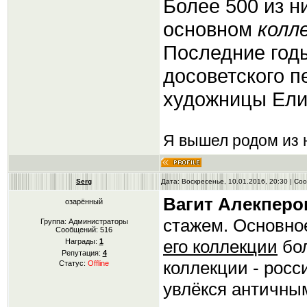
Более 500 из н
основном
колл
Последние год
досоветского п
художницы Ели
Я вышел родом из н
Serg
Дата: Воскресенье, 10.01.2016, 20:30 | С
Вагит Алекперо
озарённый
стажем. Основно
Группа: Администраторы
Сообщений:
516
его коллекции
бол
Награды:
1
Репутация:
4
коллекции - росс
Статус:
Offline
увлёкся античны