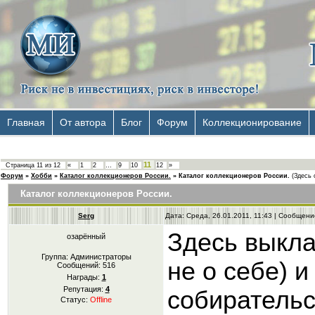
Главная
От автора
Блог
Форум
Коллекционирование
11
Страница
11
из
12
«
1
2
…
9
10
12
»
Форум
»
Хобби
»
Каталог коллекционеров России.
»
Каталог коллекционеров России.
(Здесь 
Каталог коллекционеров России.
Serg
Дата: Среда, 26.01.2011, 11:43 | Сообщен
Здесь выкла
озарённый
Группа: Администраторы
не о себе) 
Сообщений:
516
Награды:
1
Репутация:
4
собирательс
Статус:
Offline