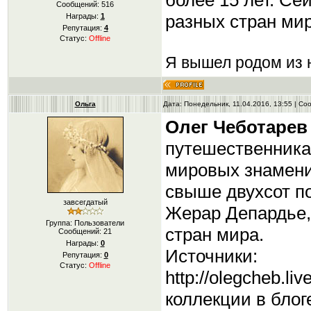
более 15 лет. Се
Сообщений:
516
разных стран мир
Награды:
1
Репутация:
4
Статус:
Offline
Я вышел родом из н
Ольга
Дата: Понедельник, 11.04.2016, 13:55 | С
Олег Чеботарев
путешественника
мировых знамени
свыше двухсот п
завсегдатый
Жерар Депардье,
Группа: Пользователи
стран мира.
Сообщений:
21
Награды:
0
Источники:
Репутация:
0
Статус:
Offline
http://olegcheb.l
коллекции в блог