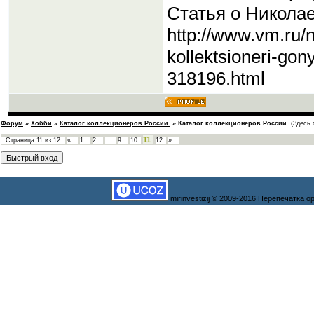
Статья о Никола
http://www.vm.ru/n
kollektsioneri-go
318196.html
Форум
»
Хобби
»
Каталог коллекционеров России.
»
Каталог коллекционеров России.
(Здесь 
11
Страница
11
из
12
«
1
2
…
9
10
12
»
mirinvestizij © 2009-2016 Перепечатка