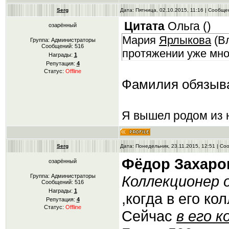
Serg
Дата: Пятница, 02.10.2015, 11:16 | Сообщ
Цитата
Ольга
(
)
озарённый
Мария
Ярлыкова
(Вл
Группа: Администраторы
Сообщений:
516
протяжении уже мно
Награды:
1
Репутация:
4
Статус:
Offline
Фамилия обязыв
Я вышел родом из н
Serg
Дата: Понедельник, 23.11.2015, 12:51 | С
Фёдор Захаро
озарённый
Группа: Администраторы
Коллекционер
Сообщений:
516
Награды:
1
,когда в его к
Репутация:
4
Статус:
Offline
Сейчас
в его к