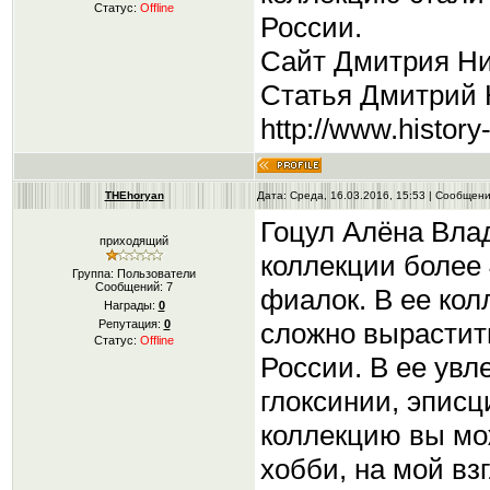
Статус:
Offline
России.
Сайт Дмитрия Нику
Статья Дмитрий Н
http://www.histor
THEhoryan
Дата: Среда, 16.03.2016, 15:53 | Сообщен
Гоцул Алёна Вла
приходящий
коллекции более
Группа: Пользователи
Сообщений:
7
фиалок. В ее кол
Награды:
0
сложно вырастит
Репутация:
0
Статус:
Offline
России. В ее увл
глоксинии, эписц
коллекцию вы мо
хобби, на мой взгл