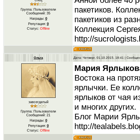
Анной более 40 
спец
пакетиков. Колл
Группа: Пользователи
Сообщений:
35
пакетиков из раз
Награды:
0
Репутация:
0
Коллекция Серге
Статус:
Offline
http://sucrologist
Ольга
Дата: Четверг, 01.10.2015, 18:41 | Сообщ
Мария Ярлыков
Востока на протя
ярлычки. Ее колл
ярлыков от чая и
завсегдатый
и многих других.
Группа: Пользователи
Блог Марии Ярлы
Сообщений:
21
Награды:
0
http://tealabels.bl
Репутация:
0
Статус:
Offline