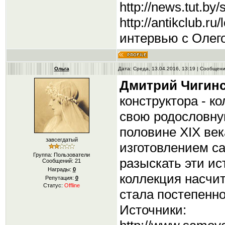
http://news.tut.by
http://antikclub.ru
интервью с Олег
Ольга
Дата: Среда, 13.04.2016, 13:19 | Сообщен
Дмитрий Чигин
конструктора - к
свою родословну
половине XIX век
завсегдатый
изготовлением са
Группа: Пользователи
разыскать эти ис
Сообщений:
21
Награды:
0
коллекция насчи
Репутация:
0
Статус:
Offline
стала постепенно
Источники: