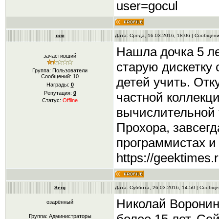
user=gocul
оля
Дата: Среда, 16.03.2016, 18:06 | Сообщен
Нашла дочка 5 ле
зачастивший
старую дискетку с
Группа: Пользователи
Сообщений:
10
детей учить. От
Награды:
0
частной коллекц
Репутация:
0
Статус:
Offline
вычислительной т
Прохора, завсегд
программистах и
https://geektimes.
Serg
Дата: Суббота, 26.03.2016, 14:50 | Сообщ
Николай Воронин
озарённый
Группа: Администраторы