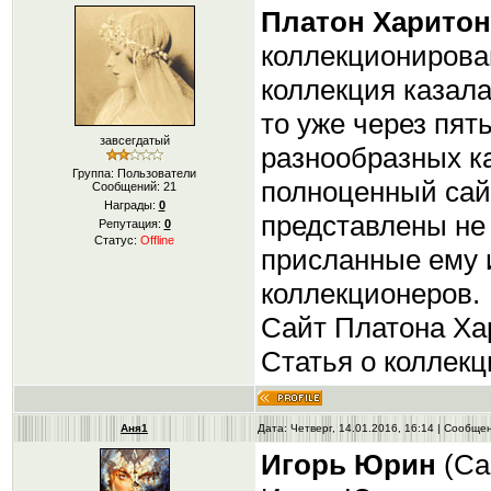
Платон Харито
коллекционирова
коллекция казала
то уже через пят
завсегдатый
разнообразных ка
Группа: Пользователи
полноценный сайт
Сообщений:
21
Награды:
0
представлены не 
Репутация:
0
Статус:
Offline
присланные ему 
коллекционеров.
Сайт Платона Хари
Статья о коллекци
Аня1
Дата: Четверг, 14.01.2016, 16:14 | Сообщ
Игорь Юрин
(Са