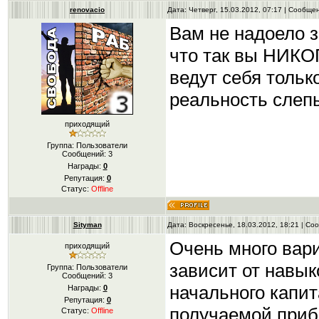
renovacio
Дата: Четверг, 15.03.2012, 07:17 | Сообщ
Вам не надоело 
что так вы НИКОГ
ведут себя тольк
реальность слеп
приходящий
Группа: Пользователи
Сообщений:
3
Награды:
0
Репутация:
0
Статус:
Offline
Sityman
Дата: Воскресенье, 18.03.2012, 18:21 | С
Очень много вари
приходящий
зависит от навык
Группа: Пользователи
Сообщений:
3
начального капит
Награды:
0
Репутация:
0
получаемой прибы
Статус:
Offline