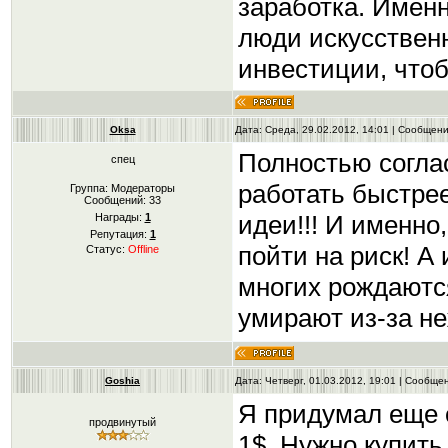
заработка. Именн
люди искусственн
инвестиции, чтоб
Oksa
Дата: Среда, 29.02.2012, 14:01 | Сообщен
Полностью согла
спец
работать быстрее
Группа: Модераторы
Сообщений:
33
идеи!!! И именно
Награды:
1
Репутация:
1
пойти на риск! А
Статус:
Offline
многих рождаются
умирают из-за н
Goshia
Дата: Четверг, 01.03.2012, 19:01 | Сообщ
Я придумал еще о
продвинутый
1$. Нужно купить