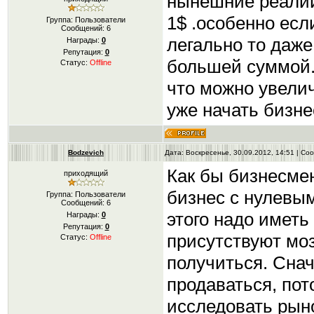
нынешние реалии
1$ .особенно есл
Группа: Пользователи
Сообщений:
6
легально то даж
Награды:
0
Репутация:
0
большей суммой.
Статус:
Offline
что можно увелич
уже начать бизне
Bodzevich
Дата: Воскресенье, 30.09.2012, 14:51 | С
Как бы бизнесмен
приходящий
бизнес с нулевым
Группа: Пользователи
Сообщений:
6
этого надо иметь
Награды:
0
Репутация:
0
присутствуют моз
Статус:
Offline
получиться. Снач
продаваться, пот
исследовать рын