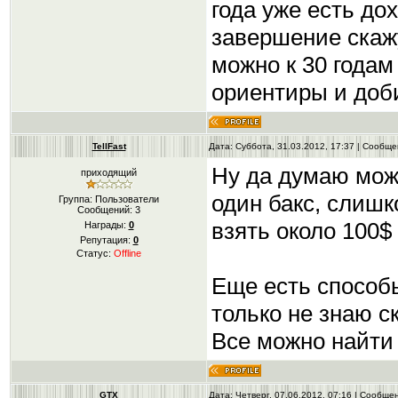
года уже есть до
завершение скажу
можно к 30 годам
ориентиры и доб
TellFast
Дата: Суббота, 31.03.2012, 17:37 | Сообщ
Ну да думаю мож
приходящий
один бакс, слиш
Группа: Пользователи
Сообщений:
3
взять около 100$
Награды:
0
Репутация:
0
Статус:
Offline
Еще есть способ
только не знаю с
Все можно найти
GTX
Дата: Четверг, 07.06.2012, 07:16 | Сообщ