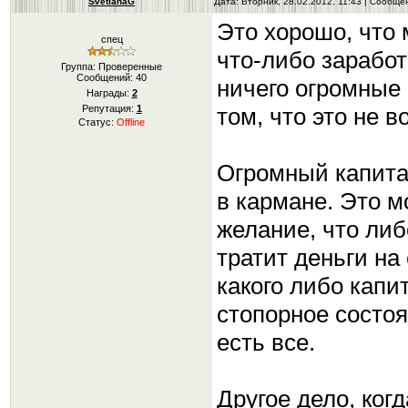
SvetlanaG
Дата: Вторник, 28.02.2012, 11:43 | Сообщ
Это хорошо, что 
спец
что-либо заработ
Группа: Проверенные
Сообщений:
40
ничего огромные 
Награды:
2
том, что это не 
Репутация:
1
Статус:
Offline
Огромный капита
в кармане. Это м
желание, что либ
тратит деньги на
какого либо капи
стопорное состоя
есть все.
Другое дело, когд