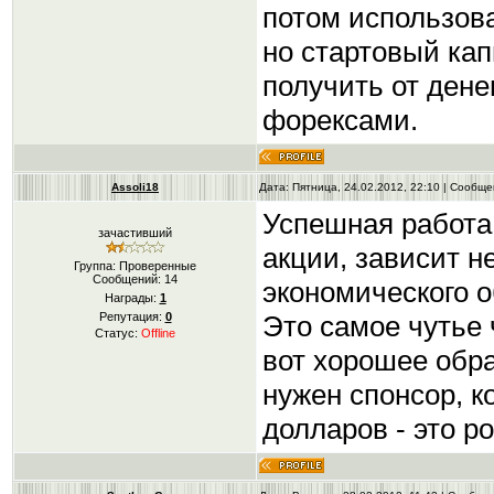
потом использов
но стартовый ка
получить от дене
форексами.
Assoli18
Дата: Пятница, 24.02.2012, 22:10 | Сообщ
Успешная работа 
зачастивший
акции, зависит не
Группа: Проверенные
Сообщений:
14
экономического о
Награды:
1
Это самое чутье 
Репутация:
0
Статус:
Offline
вот хорошее обра
нужен спонсор, к
долларов - это р