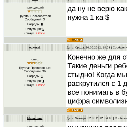
да ну не верю ка
приходящий
нужна 1 ка $
Группа: Пользователи
Сообщений:
3
Награды:
0
Репутация:
0
Статус:
Offline
cakura1
Дата: Среда, 20.06.2012, 14:58 | Сообщен
Конечно же для о
спец
Такие деньги реб
Группа: Проверенные
Сообщений:
36
стыдно! Когда мы
Награды:
1
раскрутился с 1 
Репутация:
1
Статус:
Offline
все понимать в б
цифра символизи
klementina
Дата: Четверг, 02.08.2012, 04:48 | Сообщ
приходящий