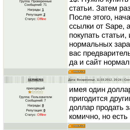
Группа: Проверенные
Сообщений:
71
статьи. Затем ра
Награды:
1
После этого, нач
Репутация:
2
Статус:
Offline
ссылки от Sape, 
покупать статьи, 
нормальных зараб
вас предваритель
да и сайт нормал
SERWERIS
Дата: Воскресенье, 11.03.2012, 20:24 | С
имея один долла
приходящий
пригодится други
Группа: Пользователи
Сообщений:
7
доллар продать з
Награды:
0
Репутация:
0
комично, но ест
Статус:
Offline