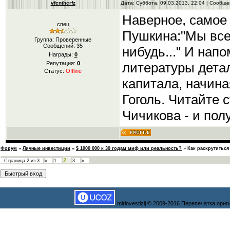
vfcnthcrfz
Дата: Суббота, 09.03.2013, 22:04 | Сообщ
Наверное, самое 
спец
Пушкина:"Мы все 
Группа: Проверенные
Сообщений:
35
нибудь..." И напо
Награды:
0
литературы дета
Репутация:
0
Статус:
Offline
капитала, начина
Гоголь. Читайте 
Чичикова - и полу
Форум
»
Личные инвестиции
»
$ 1000 000 к 30 годам миф или реальность?
»
Как раскрутиться
2
Страница
2
из
3
«
1
3
»
mirinvestizij © 2009-2016 Перепечатка ор