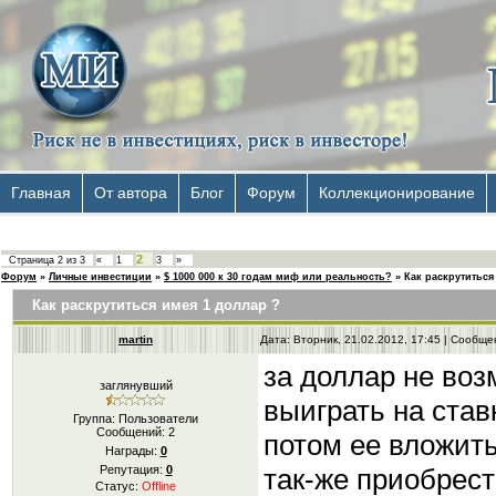
Главная
От автора
Блог
Форум
Коллекционирование
2
Страница
2
из
3
«
1
3
»
Форум
»
Личные инвестиции
»
$ 1000 000 к 30 годам миф или реальность?
»
Как раскрутиться
Как раскрутиться имея 1 доллар ?
martin
Дата: Вторник, 21.02.2012, 17:45 | Сообщ
за доллар не воз
заглянувший
выиграть на став
Группа: Пользователи
Сообщений:
2
потом ее вложить
Награды:
0
так-же приобрес
Репутация:
0
Статус:
Offline