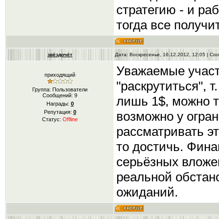
стратегию - и раб
тогда все получи
звёздочёт
Дата: Воскресенье, 16.12.2012, 12:05 | С
Уважаемые участ
приходящий
"раскрутиться", т
Группа: Пользователи
Сообщений:
9
лишь 1$, можно т
Награды:
0
возможно у огран
Репутация:
0
Статус:
Offline
рассматривать эт
то достичь. Фина
серьёзных вложен
реальной обстано
ожиданий.