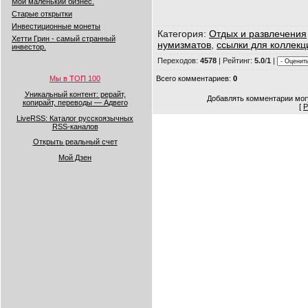
Мой маленький бизнес.
Старые открытки
Инвестиционные монеты
Категория
:
Отдых и развлечения
Хетти Грин - самый странный
нумизматов
,
ссылки для коллек
инвестор.
Переходов
:
4578
|
Рейтинг
:
5.0
/
1
|
Всего комментариев
:
0
Мы в ТОП 100
Уникальный контент: рерайт,
Добавлять комментарии могу
копирайт, переводы — Адвего
[
Р
LiveRSS: Каталог русскоязычных
RSS-каналов
Открыть реальный счет
Мой Дзен