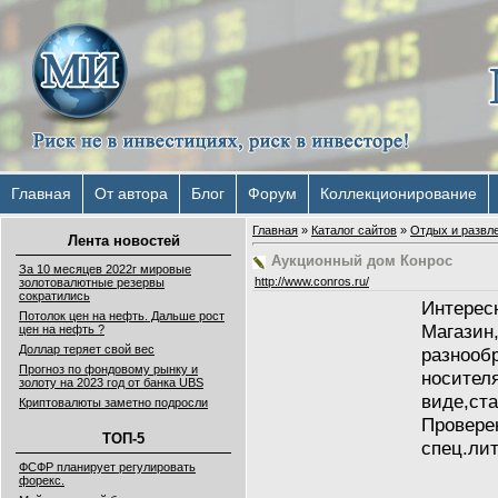
Главная
От автора
Блог
Форум
Коллекционирование
Главная
»
Каталог сайтов
»
Отдых и развл
Лента новостей
Аукционный дом Конрос
За 10 месяцев 2022г мировые
http://www.conros.ru/
золотовалютные резервы
сократились
Интере
Потолок цен на нефть. Дальше рост
Магази
цен на нефть ?
Доллар теряет свой вес
разноо
Прогноз по фондовому рынку и
носи
золоту на 2023 год от банка UBS
виде
,
ста
Криптовалюты заметно подросли
Провере
ТОП-5
спец.ли
ФСФР планирует регулировать
форекс.