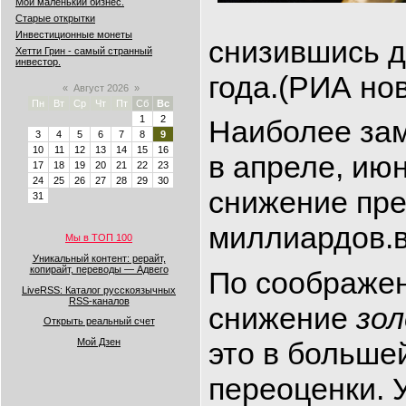
Мой маленький бизнес.
Старые открытки
Инвестиционные монеты
снизившись д
Хетти Грин - самый странный
инвестор.
года.(РИА но
«
Август 2026
»
Пн
Вт
Ср
Чт
Пт
Сб
Вс
1
2
Наиболее за
3
4
5
6
7
8
9
10
11
12
13
14
15
16
в апреле, июн
17
18
19
20
21
22
23
24
25
26
27
28
29
30
снижение пр
31
миллиардов.в
Мы в ТОП 100
Уникальный контент: рерайт,
копирайт, переводы — Адвего
По соображе
LiveRSS: Каталог русскоязычных
RSS-каналов
снижение
зо
Открыть реальный счет
Мой Дзен
это в больше
переоценки. 