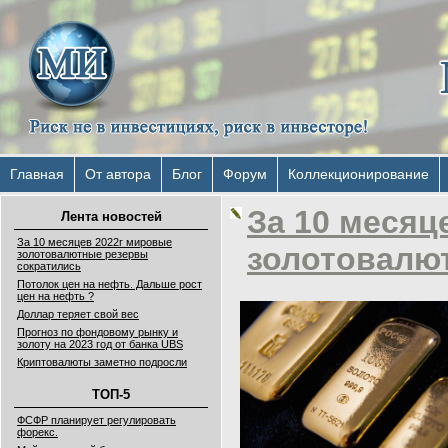
Главная
От автора
Блог
Форум
Коллекционирование
За 10 месяц
Лента новостей
За 10 месяцев 2022г мировые
золотовалю
золотовалютные резервы
сократились
Потолок цен на нефть. Дальше рост
цен на нефть ?
Доллар теряет свой вес
Прогноз по фондовому рынку и
золоту на 2023 год от банка UBS
Криптовалюты заметно подросли
ТОП-5
ФСФР планирует регулировать
форекс.