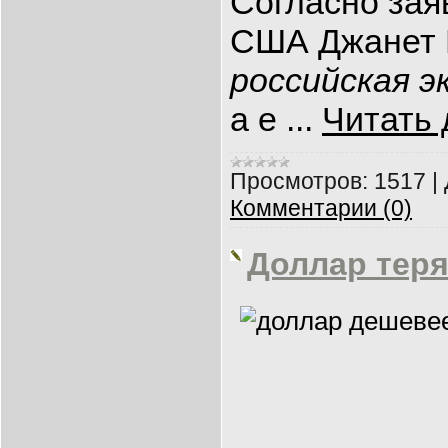
Согласно за
США Джанет Й
российская 
а е
...
Читать 
Просмотров:
1517
|
Комментарии (0)
Доллар теря