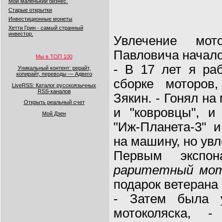
Мой маленький бизнес.
Старые открытки
Инвестиционные монеты
Хетти Грин - самый странный
инвестор.
Увлечение мот
Павловича начало
Мы в ТОП 100
- В 17 лет я ра
Уникальный контент: рерайт,
копирайт, переводы — Адвего
сборке моторов
LiveRSS: Каталог русскоязычных
RSS-каналов
Зякин. - Гонял на
Открыть реальный счет
и "ковровцы", и
Мой Дзен
"Иж-Планета-3" 
на машину, но увл
Первым экспо
раритетный мот
подарок ветерана
- Затем была у
мотоколяска, -