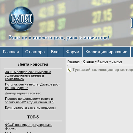
Главная
От автора
Блог
Форум
Коллекционирование
Главная
»
Статьи
»
Разное
»
разное
Лента новостей
Тульский коллекционер мотоц
За 10 месяцев 2022г мировые
золотовалютные резервы
сократились
Потолок цен на нефть. Дальше рост
цен на нефть ?
Доллар теряет свой вес
Прогноз по фондовому рынку и
золоту на 2023 год от банка UBS
Криптовалюты заметно подросли
ТОП-5
ФСФР планирует регулировать
форекс.