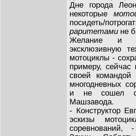
Дне города Лео
некоторые
мотоц
посидеть/потрога
раритетами
не б
Желание и во
эксклюзивную те
мотоциклы - сохр
примеру, сейчас
своей командой 
многодневных со
и не сошел с 
Машзавода.
- Конструктор Ев
эскизы мотоци
соревнований, 