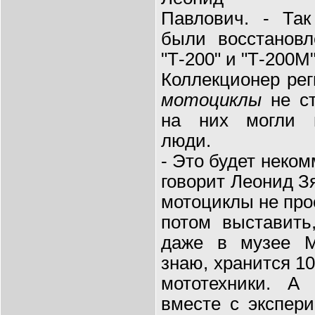
Павлович. - Так
были восстановл
"Т-200" и "Т-200М"
Коллекционер рег
мотоциклы
не ст
на них могли п
люди.
- Это будет неком
говорит Леонид З
мотоциклы не прос
потом выставить
даже в музее М
знаю, хранится 1
мототехники. А 
вместе с экспер