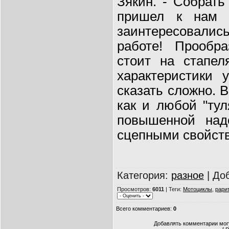
Зякин. - Собрать
пришел к нам 
заинтересовалис
работе! Прообра
стоит на стапел
характеристики 
сказать сложно. 
как и любой "тул
повышенной над
сцепными свойст
Категория
:
разное
|
До
Просмотров
:
6011
|
Теги
:
Мотоциклы
,
рари
Всего комментариев
:
0
Добавлять комментарии могу