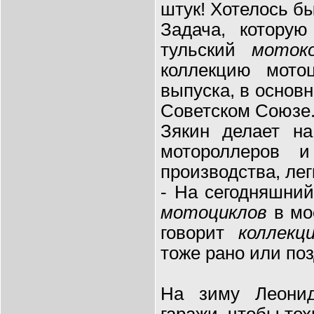
штук! Хотелось бы
Задача, которую
тульский
мотоко
коллекцию мотоц
выпуска, в основн
Советском Союзе.
Зякин делает на
мотороллеров и
производства, лег
- На сегодняшний
мотоциклов
в м
говорит
коллекц
тоже рано или по
На зиму Леонид
гаражи, чтобы тех