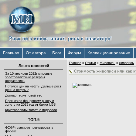
Главная
От автора
Блог
Форум
Коллекционирование
Главная
»
Статьи
»
Живопись
»
живопись
Лента новостей
Стоимость живописи или как к
За 10 месяцев 2022г мировые
золотовалютные резервы
сократились
Потолок цен на нефть. Дальше рост
цен на нефть ?
Доллар теряет свой вес
Прогноз по фондовому рынку и
золоту на 2023 год от банка UBS
Криптовалюты заметно подросли
ТОП-5
ФСФР планирует регулировать
форекс.