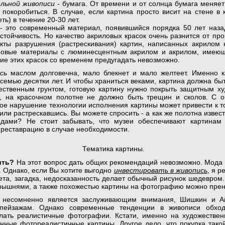
ельной живописи
- бумага. От времени и от солнца бумага меняет
покоробиться. В случае, если картина просто висит на стене в 
еть) в течение 20-30 лет.
- это современный материал, появившийся порядка 50 лет наза
оустойчивость. Но качество акриловых красок очень разнится от пр
кты разрушения (растрескивания) картин, написанных акрилом н
новые материалы с люминесцентным акрилом и акрилом, имеющ
ие этих красок со временем предугадать невозможно.
сь
маслом долговечна, мало блекнет и мало желтеет. Именно 
 семью десятки лет. И чтобы храниться веками, картина должна б
ественным грунтом, готовую картину нужно покрыть защитным х
а, на красочном полотне не должно быть трещин и сколов. С 
бое нарушение технологии исполнения картины может привести к т
или растрескавшись. Вы можете спросить - а как же полотна извес
одами? Не стоит забывать, что музеи обеспечивают картинам 
е реставрацию в случае необходимости.
Тематика картины.
ить?
На этот вопрос дать общих рекомендаций невозможно. Мода и
 Однако, если Вы хотите выгодно
инвестировать в живопись
, я 
ета, загадка, недосказанность делает обычный рисунок шедевром.
рышнями, а также похожестью картины на фотографию можно прен
 несомненно является заслуживающим внимания, Шишкин и А
 пейзажам. Однако современные тенденции в живописи обход
лать реалистичные фотографии. Кстати, именно на художествен
нные фотореалистичные картины. Другое дело, что покупка так