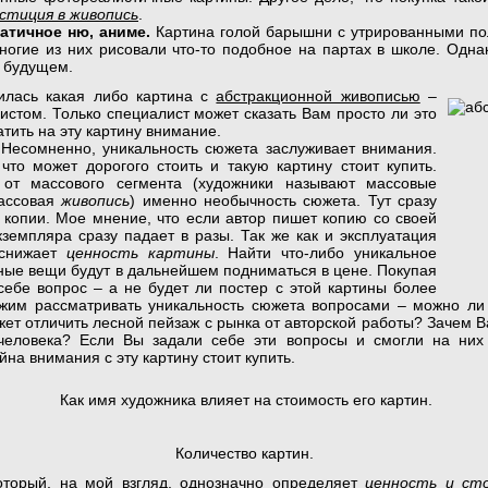
стиция в живопись
.
атичное ню, аниме.
Картина голой барышни с утрированными п
ногие из них рисовали что-то подобное на партах в школе. Однак
в будущем.
лась какая либо картина с
абстракционной живописью
–
истом. Только специалист может сказать Вам просто ли это
тить на эту картину внимание.
Несомненно, уникальность сюжета заслуживает внимания.
что может дорогого стоить и такую картину стоит купить.
от массового сегмента (художники называют массовые
массовая
живопись
) именно необычность сюжета. Тут сразу
 копии. Мое мнение, что если автор пишет копию со своей
кземпляра сразу падает в разы. Так же как и эксплуатация
 снижает
ценность картины
. Найти что-либо уникальное
ные вещи будут в дальнейшем подниматься в цене. Покупая
себе вопрос – а не будет ли постер с этой картины более
жим рассматривать уникальность сюжета вопросами – можно ли 
т отличить лесной пейзаж с рынка от авторской работы? Зачем В
еловека? Если Вы задали себе эти вопросы и смогли на них 
на внимания с эту картину стоит купить.
Как имя художника влияет на стоимость его картин.
Количество картин.
й, на мой взгляд, однозначно определяет
ценность и ст