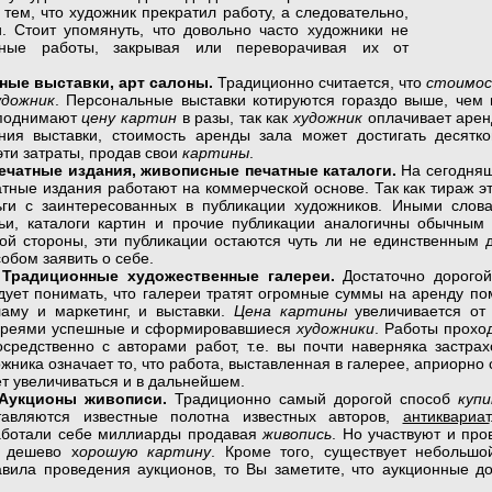
 тем, что художник прекратил работу, а следовательно,
и. Стоит упомянуть, что довольно часто художники не
нные работы, закрывая или переворачивая их от
ые выставки, арт салоны.
Традиционно считается, что
стоимо
дожник
. Персональные выставки котируются гораздо выше, чем 
 поднимают
цену картин
в разы, так как
художник
оплачивает аренд
ния выставки, стоимость аренды зала может достигать десятко
эти затраты, продав свои
картины
.
ечатные издания, живописные печатные каталоги.
На сегодняш
тные издания работают на коммерческой основе. Так как тираж эт
ьги с заинтересованных в публикации художников. Иными слова
тьи, каталоги картин и прочие публикации аналогичны обычны
гой стороны, эти публикации остаются чуть ли не единственным
собом заявить о себе.
Традиционные художественные галереи.
Достаточно дорого
дует понимать, что галереи тратят огромные суммы на аренду по
ламу и маркетинг, и выставки.
Цена картины
увеличивается от
ереями успешные и сформировавшиеся
художники
. Работы прохо
осредственно с авторами работ, т.е. вы почти наверняка застра
жника означает то, что работа, выставленная в галерее, априорно с
ет увеличиваться и в дальнейшем.
Аукционы живописи.
Традиционно самый дорогой способ
куп
тавляются известные полотна известных авторов,
антиквариат
аботали себе миллиарды продавая
живопись
. Но участвуют и пр
дешево х
орошую картину
. Кроме того, существует небольшо
вила проведения аукционов, то Вы заметите, что аукционные до