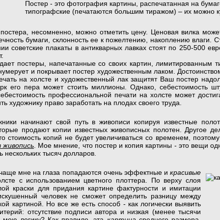
Постер - это фотография картины, распечатанная на бумаг
типографские (печатаются большим тиражом) – их можно к
стера, несомненно, можно отметить цену. Ценовая вилка может 
чность бумаги, склонность ее к пожелтению, накоплению влаги. 
ии советские плакаты в антикварных лавках стоят по 250-500 евро
т.
 постеры, напечатанные со своих картин, лимитированным ти
 нумерует и покрывает постер художественным лаком. Достоинство
ечать на холсте и художественный лак защитят Ваш постер надол
рк его пера может стоить миллионы. Однако, себестоимость шт
себестоимость профессиональной печати на холсте может достиг
ить художнику право заработать на плодах своего труда.
ики начинают свой путь в живописи копируя известные полотн
торые продают копии известных живописных полотен. Другое де
о стоимость копий не будет увеличиваться со временем, поэтому
 живопись
. Мое мнение, что постер и копия картины - это вещи од
ь нескольких тысяч долларов.
чаще мне на глаза
попадаются очень эффектные и
красивые
олсте с использованием цветного плоттера. По верху слоя
лой краски для придания картине фактурности и имитации
искушенный человек не сможет определить разницу между
ой картиной. Но все же есть способ - как логически выявить
итерий: отсутствие подписи автора и низкая (менее тысячи
ь мою логику? Как правило, эта
картина
среднего размера,