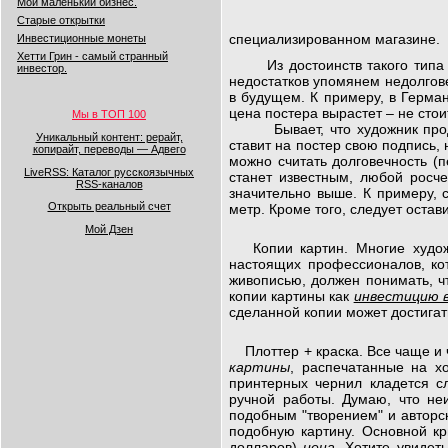
Мой маленький бизнес.
Старые открытки
специализированном магазине.
Инвестиционные монеты
Хетти Грин - самый странный
Из достоинств такого типа по
инвестор.
недостатков упомянем недолгове
в будущем. К примеру, в Герман
цена постера вырастет – не стои
Мы в ТОП 100
Бывает, что художник продает
Уникальный контент: рерайт,
ставит на постер свою подпись,
копирайт, переводы — Адвего
можно считать долговечность (п
LiveRSS: Каталог русскоязычных
станет известным, любой росче
RSS-каналов
значительно выше. К примеру, 
Открыть реальный счет
метр. Кроме того, следует остав
Мой Дзен
Копии картин. Многие художн
настоящих профессионалов, ко
живописью, должен понимать, чт
копии картины как
инвестицию в
сделанной копии может достигат
Плоттер + краска. Все чаще и 
картины
, распечатанные на х
принтерных чернил кладется с
ручной работы. Думаю, что не
подобным "творением" и авторск
подобную картину. Основной кр
долларов)
цена
. Хотите увидет