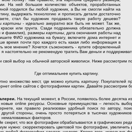
ми. На ней большое количество объектов, проработанных
иной гордился бы любой художник, а Вы не смогли найти на
ртину, выдержать технологию и прописать детали достаточно
аете, стал бы художник продавать такую работу дешево?
ы
картины
- идеально аккуратно все быть не может. Так же,
 краски или грунта. Сзади подрамника обязательно должна
я и фамилия), размеры
картины
, дата окончания работы над
пишите ФИО художника на бумагу, включите дома интернет и
ше время почти про каждого есть какая либо информация в
ать мое мнение? Хочется съэкономить - купите оформленный
 Но я настоятельно не рекомендую тратить Вам деньги и поддержива
вой выбор на обычной авторской живописи. Ниже рассмотрим п
Где оптимальнее купить картину.
о множество мест, где можно
купить картину
. Покупателей п
рнет online сайтов с фотографиями картин. Давайте рассмотрим б
алереи.
На текущий момент, в России, появилось более десятка и
 новые online ресурсы. Основные преимущества – легкость выбо
ернете, как правило реализован удобный поиск по автору, поис
 другой стороны, очень просто потеряться в тысячах художников 
о немаловажных факторов.
крет, что все фотографии обрабатываются в графических редакт
ум нужно: скорректировать цветовой тон фотографии, увеличить 
из любой фотографии сделать шедевр. Кроме того, используя фо