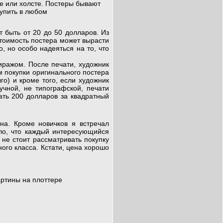
е или холсте. Постеры бывают
упить в любом
быть от 20 до 50 долларов. Из
Стоимость постера может вырасти
, но особо надеяться на то, что
ражом. После печати, художник
м покупки оригинального постера
го) и кроме того, если художник
учной, не типографской, печати
ать 200 долларов за квадратный
а. Кроме новичков я встречал
ло, что каждый интересующийся
 не стоит рассматривать покупку
ного класса. Кстати, цена хорошо