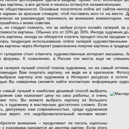
уры картины, а все детали и нюансы останутся незамеченными.
общественности. Основные посетители online art сайтов непоср
 в карман за красным словцом, чтоб поставить кого-то на место. Д
орически не рекомендую принимать во внимание комментарии, на
лушайтесь к моим советам.
 следует помнить, что за любые услуги онлайн галерей, за уча
тоимости картины. Обычно это от 10% до 30%. Иногда художник до
ить картины, иногда он обязуется платить процент после продажи ч
тенденция использование online галерей художественными с
пка картины через Интернет равнозначна покупке картины в традиц
лереям стоит отметить художественные интернет магазины, бл
е форумы. К сожалению, в России эти места еще не слишком
галерея лучший способ поиска художника, но не самый оптим
комендую Вам покупать картину, не видя ее в оригинале. Фотог
 выбрали картину или художника в Интернет ресурсах и хотите 
щью Вы наверняка сможете найти контактную информацию художн
о самый лучший и
наиболее дешевый способ
выбрать
удожник сам назначает
цену на свои работы
, и очень
роме того, Вы можете выбрать картину из большого
ть к художнику в мастерскую достаточно сложно. Если
ть, диктуемую нам современностью, среди художников
рые верят, что недоброжелательный человек может
ите внимание – продолжает ли писать
картины
е у художника находится до десятка картин. Если этого