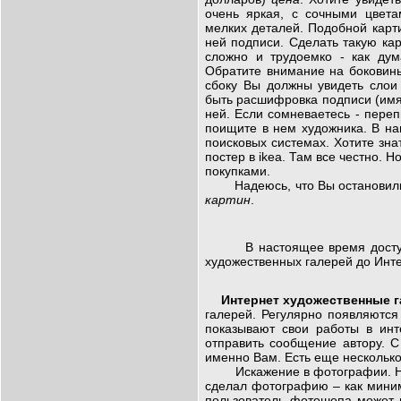
очень яркая, с сочными цвета
мелких деталей. Подобной карт
ней подписи. Сделать такую ка
сложно и трудоемко - как дум
Обратите внимание на боковин
сбоку Вы должны увидеть слои
быть расшифровка подписи (им
ней. Если сомневаетесь - пере
поищите в нем художника. В на
поисковых системах. Хотите зн
постер в ikea. Там все честно.
покупками.
Надеюсь, что Вы остановили с
картин
.
В настоящее время доступн
художественных галерей до Инте
Интернет художественные г
галерей. Регулярно появляются
показывают свои работы в инт
отправить сообщение автору. С
именно Вам. Есть еще нескольк
Искажение в фотографии. Не се
сделал фотографию – как миним
пользователь фотошопа может 