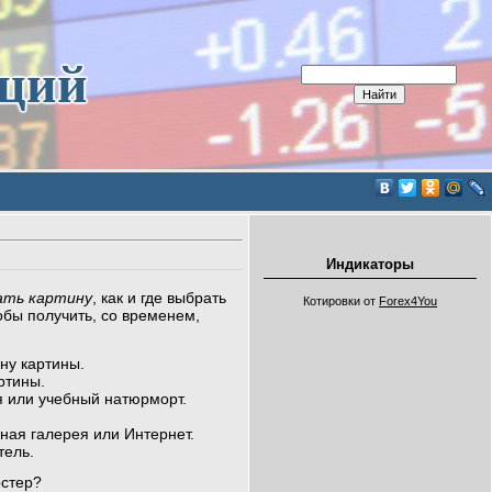
иций
Индикаторы
ать картину
, как и где выбрать
Котировки от
Forex4You
тобы получить, со временем,
ну картины.
ртины.
я или учебный натюрморт.
нная галерея или Интернет.
тель.
остер?