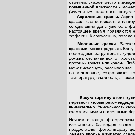
отметим, слабое место в
аквар
повышенной влажности - может 
(изменяться, пожелтать, потускн
Акриловые краски.
Акрил 
красок - светостойкость и влаг
сегодняшний день уже есть фа
настоящее время появляются 
эффекты. К сожалению, поведен
Масляные краски.
Живопи
красками, может радовать Вашу
необходимо загрунтовать худож
должна отслаиваться от холст
протечки грунта или краски. Лю
может исчезнуть, рассыпавшись 
на мешковине, сохраняются г
температуру, влажность, а такж
Какую картину стоит куп
перевесит любые рекомендации.
внимательно. Уникальность сюж
схематичными и оголенными ба
Начнем с конца: фотореализм
известность благодаря своим
предоставляя фотоаппарату де
дешево вполне аккуратно сдела