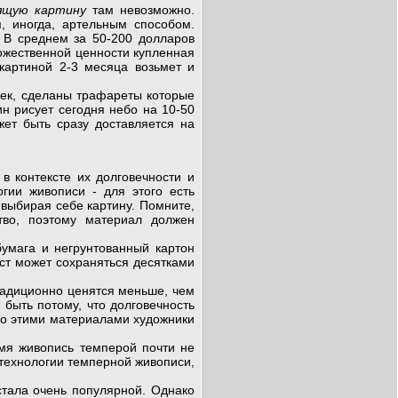
ящую картину
там невозможно.
, иногда, артельным способом.
. В среднем за 50-200 долларов
ожественной ценности купленная
картиной 2-3 месяца возьмет и
век, сделаны трафареты которые
н рисует сегодня небо на 10-50
ожет быть сразу доставляется на
контексте их долговечности и
гии живописи - для этого есть
 выбирая себе картину. Помните,
тво, поэтому материал должен
бумага и негрунтованный картон
лст может сохраняться десятками
радиционно ценятся меньше, чем
 быть потому, что долговечность
но этими материалами художники
мя живопись темперой почти не
 технологии темперной живописи,
стала очень популярной. Однако