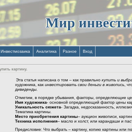
Мир инвест
Инвестмозаика
Аналитика
Разное
Вход
упить картину.
Эта статья написана о том – как правильно
купить и выбр
художника, как
инвестировать свои деньги в живопись
, ч
дивиденды.
Отметим, в порядке убывания, факторы, определяющие це
Имя художника
- основной определяющий фактор цены ка
Уникальность сюжета
- Загадка, недосказанность, иллюзи
Тематика картины.
Место приобретения картины
– аукцион живописи, карти
Техника исполнения
– масло и холст, или карандаши и пас
Предисловие: Что выбрать – картину, копию картины или п