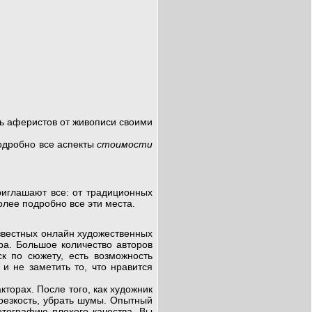
ть аферистов от живописи своими
одробно все аспекты
стоимости
риглашают все: от традиционных
олее подробно все эти места.
звестных онлайн художественных
ра. Большое количество авторов
к по сюжету, есть возможность
и не заметить то, что нравится
орах. После того, как художник
резкость, убрать шумы. Опытный
тографию плохого качества, Вы