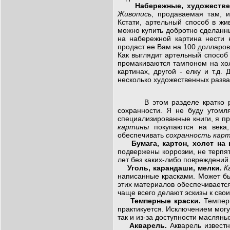
Набережные, художеств
Живопись
, продаваемая там, 
Кстати, артельный способ в ж
можно купить добротно сделанн
на набережной картина нести 
продаст ее Вам на 100 долларов
Как выглядит артельный способ
промакиваются тампоном на хол
картинах, другой - елку и т.д.
несколько художественных разва
В этом разделе кратко рассм
сохранности. Я не буду утомл
специализированные книги, я пр
картины
покупаются на века
обеспечивать
сохранность кар
Бумага, картон, холст на 
подвержены коррозии, не терпят
лет без каких-либо поврежден
Уголь, карандаши, мелки.
К
написанные красками. Может быт
этих материалов обеспечиваетс
чаще всего делают эскизы к св
Темперные краски.
Темперн
практикуется. Исключением могу
так и из-за доступности маслян
Акварель.
Акварель известн