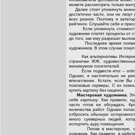
можете рассмотреть только конт
Далее стоит упомянуть мнение 
достаточно часто, они не лезут
всех разное. Поэтому я катег
рейтинги. Слушайте себя и прис
Если упомянуть стоимость, но
художники платят проценты от с
до того, как ему разрешат вылож
Последнее время появилась 
художников. В этом случае поку
Как альтернативы Интернет га
странички ЖЖ, художественны
минимумом посетителей.
Если подвести итог – online 
Однако, я настоятельно не ре
впечатление. Кстати, если Вы
поисковые серверы. С их помо
купить картину без наценок.
Мастерская художника.
Эт
себе картину
. Как правило, х
часто готов ее обсуждать. К
количества работ. Однако попас
отбросить обычную осторожнос
много суеверных людей, кото
испортить ауру помещения.
Попав в мастерскую, обрат
художник. Как правило, в работ