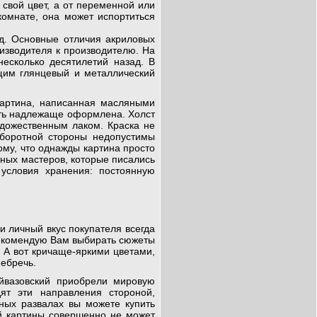
 свой цвет, а от переменной или
комнате, она может испортиться
д. Основные отличия акриловых
оизводителя к производителю. На
есколько десятилетий назад. В
им глянцевый и металлический
картина, написанная масляными
ыть надлежаще оформлена. Холст
удожественным лаком. Краска не
оборотной стороны недопустимы
ому, что однажды картина просто
тных мастеров, которые писались
условия хранения: постоянную
 личный вкус покупателя всегда
рекомендую Вам выбирать сюжеты
 А вот кричаще-яркими цветами,
ебречь.
йвазовский приобрели мировую
ят эти направления стороной,
ных развалах вы можете купить
ой картины совершенно не может