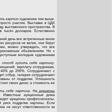
сть картин
художника тем выше,
просто участие. Выставки в ЦДХ
у выставочного пространства. В
в тысяч долларов. Естественно
ний день все встреченные
мною
их ресурсов не велик, они берут
ми, можно утверждать, что все
м рекламным объявлениям. Но с
 доступным молодым художникам
й способ
купить себе картину
.
мещений, зарплату сотрудникам,
 40% до 200%. Сотрудничают с
дят отбор, галереи сотрудничают
хованы от подделки. Успешность
тоит своих денег, а стоимость ее
ить себе картину
. На
аукционы
. Известные аукционные дома
оводят аукционы профессионалы,
й риск подделки картины. Если
ма не несут ответственности за