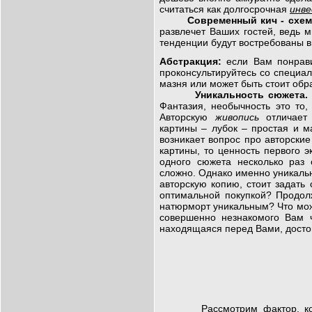
считаться как долгосрочная
инве
Современный кич - схем
развлечет Ваших гостей, ведь м
тенденции будут востребованы 
Абстракция:
если Вам понрави
проконсультируйтесь со специал
мазня или может быть стоит обра
Уникальность сюжета.
Фантазия, необычность это то, 
Авторскую
живопись
отличает 
картины – лубок – простая и 
возникает вопрос про авторские
картины, то ценность первого э
одного сюжета несколько раз
сложно. Однако именно уникаль
авторскую копию, стоит задать 
оптимальной покупкой? Продол
натюрморт уникальным? Что може
совершенно незнакомого Вам ч
находящаяся перед Вами, достой
Рассмотрим фактор, которы