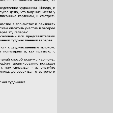
едственно художники. Иногда, и
ругое дело, что видение места у
писанные картинам, и смотреть
стие в топ-листах и рейтингах
лжен оплатить участие в галерее
ерез эту галерею.
алонами или представителями
ионной художественной галерее.
оги с художественным уклоном,
 популярны и, как правило, с
альный способ
покупки картины
.
рафия гарантированно искажает
с ним связаться - используйте
ика, договориться о встрече и