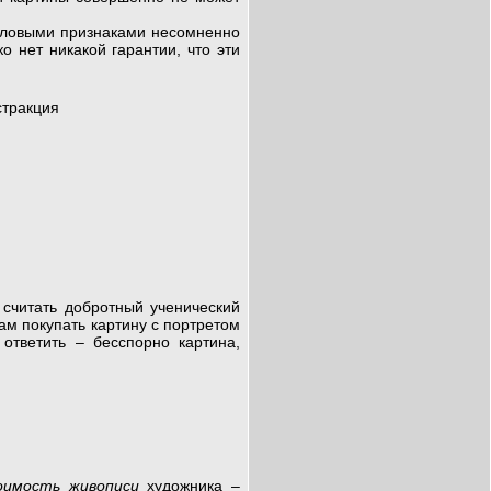
оловыми признаками несомненно
о нет никакой гарантии, что эти
считать добротный ученический
ам покупать картину с портретом
ответить – бесспорно картина,
оимость живописи
художника –