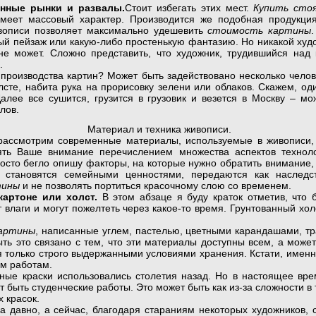
енные рынки и развалы.
Стоит избегать этих мест.
Купить сто
имеет массовый характер. Производится же подобная продукция
ивописи позволяет максимально удешевить
стоимость картины
ый пейзаж или какую-либо простенькую фантазию. Но никакой худ
не может. Сложно представить, что художник, трудившийся над 
.
 производства картин? Может быть задействовано несколько чело
сте, набита рука на прорисовку зелени или облаков. Скажем, оди
 Далее все сушится, грузится в грузовик и везется в Москву – м
лов.
Материал и техника живописи.
отрим современные материалы, используемые в живописи, в 
ять Ваше внимание перечислением множества аспектов техноло
осто бегло опишу факторы, на которые нужно обратить внимание,
, становятся семейными ценностями, передаются как наследс
тины
и не позволять портиться красочному слою со временем.
картоне или холст.
В этом абзаце я буду краток отметив, что 
 влаги и могут пожелтеть через какое-то время. Грунтованный хо
ий.
артины
, написанные углем, пастелью, цветными карандашами, т
ь это связано с тем, что эти материалы доступны всем, а может
я только строго выдержанными условиями хранения. Кстати, имен
оим работам.
ые краски использовались столетия назад. Но в настоящее вре
т быть студенческие работы. Это может быть как из-за сложности в
ых красок.
а давно, а сейчас, благодаря стараниям некоторых художников, 