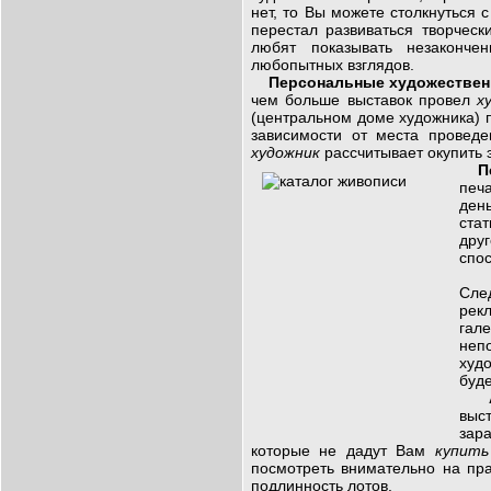
нет, то Вы можете столкнуться с
перестал развиваться творческ
любят показывать незаконче
любопытных взглядов.
Персональные художественн
чем больше выставок провел
ху
(центральном доме художника)
зависимости от места проведе
художник
рассчитывает окупить 
П
печа
ден
ста
дру
спо
Сле
рек
гал
неп
худо
буд
выс
зар
которые не дадут Вам
купить
посмотреть внимательно на пра
подлинность лотов.