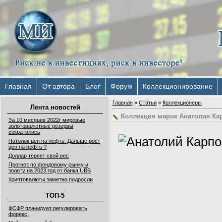
Главная
От автора
Блог
Форум
Коллекционирование
Главная
»
Статьи
»
Коллекционеры
Лента новостей
Коллекция марок Анатолия Ка
За 10 месяцев 2022г мировые
золотовалютные резервы
сократились
Потолок цен на нефть. Дальше рост
цен на нефть ?
Доллар теряет свой вес
Прогноз по фондовому рынку и
золоту на 2023 год от банка UBS
Криптовалюты заметно подросли
ТОП-5
ФСФР планирует регулировать
форекс.