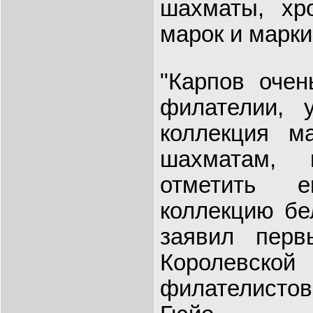
шахматы, хро
марок и марки
"Карпов очен
филателии, 
коллекция м
шахматам, 
отметить е
коллекцию бел
заявил перв
Королевс
филателист