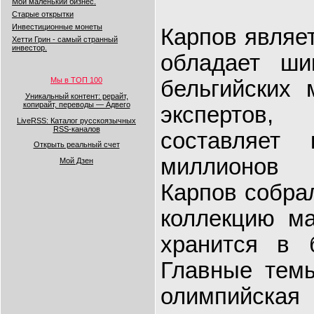
Мой маленький бизнес.
Старые открытки
Инвестиционные монеты
Карпов являе
Хетти Грин - самый странный
инвестор.
обладает ши
Мы в ТОП 100
бельгийских 
Уникальный контент: рерайт,
копирайт, переводы — Адвего
экспертов
LiveRSS: Каталог русскоязычных
RSS-каналов
составляет
Открыть реальный счет
миллионов 
Мой Дзен
Карпов собра
коллекцию ма
хранится в б
Главные темы
олимпийск