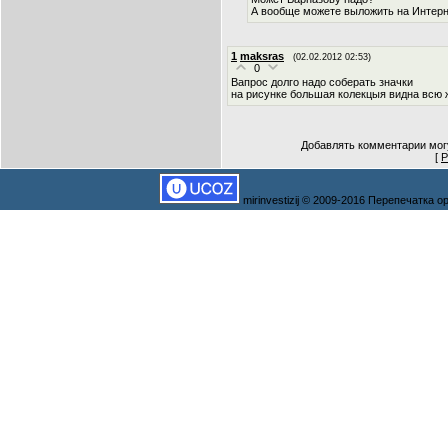
А вообще можете выложить на Интерн
1
maksras
(02.02.2012 02:53)
0
Вапрос долго надо соберать значки
на рисунке большая колекцыя видна всю 
Добавлять комментарии могу
[
Р
mirinvestizij © 2009-2016 Перепечатка