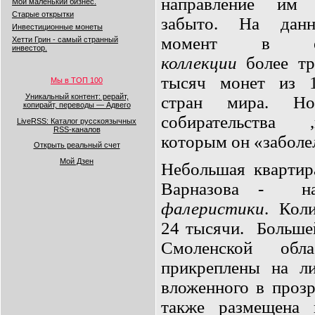
направление им
Мой маленький бизнес.
Старые открытки
забыто. На дан
Инвестиционные монеты
момент в е
Хетти Грин - самый странный
инвестор.
коллекции
более тр
тысяч монет из 
Мы в ТОП 100
Уникальный контент: рерайт,
стран мира. Но
копирайт, переводы — Адвего
собирательства
LiveRSS: Каталог русскоязычных
RSS-каналов
которым он «заболел
Открыть реальный счет
Мой Дзен
Небольшая квартир
Варназова -
н
фалеристики
. Кол
24 тысячи. Больше
Смоленской обла
прикреплены на л
вложенного в проз
также размещен