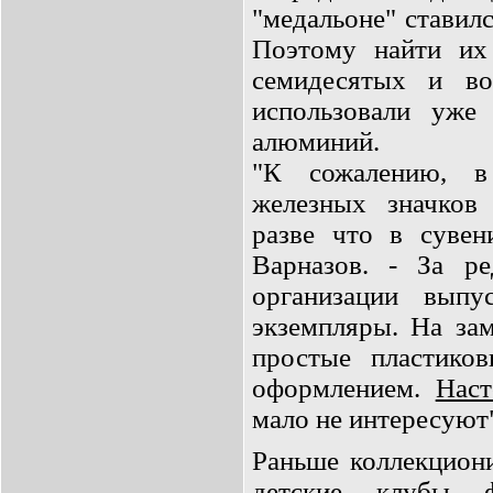
"медальоне" ставил
Поэтому найти их
семидесятых и во
использовали уже
алюминий.
"К сожалению, в
железных значков 
разве что в сувен
Варназов. - За р
организации вып
экземпляры. На за
простые пластик
оформлением.
Нас
мало не интересуют
Раньше коллекцион
детские клубы фа