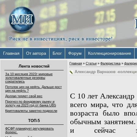
Главная
От автора
Блог
Форум
Коллекционирование
Главная
»
Статьи
»
Фалеристика
»
фалери
Лента новостей
Александр Варназов -коллекц
За 10 месяцев 2022г мировые
золотовалютные резервы
сократились
Потолок цен на нефть. Дальше рост
цен на нефть ?
С 10 лет Александр
Доллар теряет свой вес
Прогноз по фондовому рынку и
всего мира, что дл
золоту на 2023 год от банка UBS
возраста было впо
Криптовалюты заметно подросли
обычным занятием.
ТОП-5
и сейчас э
ФСФР планирует регулировать
форекс.