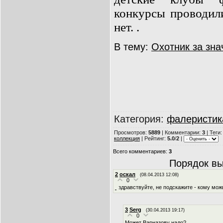
конкурсы проводили
нет. .
В тему:
Охотник за зна
Категория
:
фалеристик
Просмотров
:
5889
|
Комментарии
:
3
|
Теги
коллекция
|
Рейтинг
:
5.0
/
2
|
Всего комментариев
:
3
Порядок вы
2
оскал
(08.04.2013 12:08)
0
здравствуйте, не подскажите - кому мож
3
Serg
(30.04.2013 19:17)
0
Может Варназову надо?