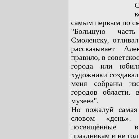
С
к
самым первым по см
"Большую час
Смоленску, отливал
рассказывает Ал
правило, в советско
города или юбил
художники создавал
меня собраны из
городов области, 
музеев".
Но пожалуй самая
словом «день»
посвящённые в
праздникам и не тол