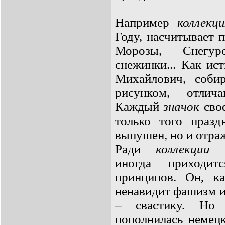
Например
коллекц
Году, насчитывает 
Морозы, Снегуро
снежинки... Как ис
Михайлович, соби
рисунком, отлич
Каждый
значок
свое
только того празд
выпушен, но и отра
Ради
коллекции
Ал
иногда приходит
принципов. Он, к
ненавидит фашизм и
– свастику. Но 
пополнилась немец