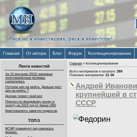
Главная
От автора
Блог
Форум
Коллекционирование
Главная
»
Коллекционирование
Лента новостей
Всего материалов в каталоге
:
269
За 10 месяцев 2022г мировые
Показано материалов
:
21-30
золотовалютные резервы
сократились
Андрей Иванови
Потолок цен на нефть. Дальше рост
цен на нефть ?
крупнейшей в ст
Доллар теряет свой вес
СССР
Прогноз по фондовому рынку и
золоту на 2023 год от банка UBS
Криптовалюты заметно подросли
ТОП-5
ФСФР планирует регулировать
форекс.