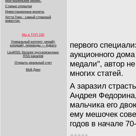
Мой маленький бизнес.
Старые открытки
Инвестиционные монеты
Хетти Грин - самый странный
инвестор.
Мы в ТОП 100
Уникальный контент: рерайт,
первого специали
копирайт, переводы — Адвего
аукционного дом
LiveRSS: Каталог русскоязычных
RSS-каналов
медали", автор н
Открыть реальный счет
Мой Дзен
многих статей.
А заразил страст
Андрея Федорина,
мальчика его дво
ему мешочек сове
годов в начале 70