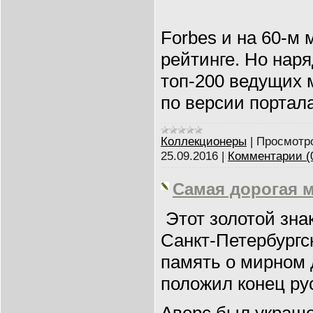
Forbes и на 60-м
рейтинге. Но наря
топ-200 ведущих 
по версии портала
Коллекционеры
|
Просмотр
25.09.2016
|
Комментарии (
Самая дорогая 
Этот золотой зна
Санкт-Петербургс
память о мирном 
положил конец ру
Аверс был украш