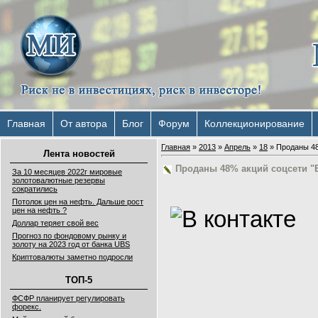
Главная
От автора
Блог
Форум
Коллекционирование
Главная
»
2013
»
Апрель
»
18
» Проданы 48
Лента новостей
Проданы 48% акций соцсети "В
За 10 месяцев 2022г мировые
золотовалютные резервы
сократились
Потолок цен на нефть. Дальше рост
цен на нефть ?
Доллар теряет свой вес
Прогноз по фондовому рынку и
золоту на 2023 год от банка UBS
Криптовалюты заметно подросли
ТОП-5
ФСФР планирует регулировать
форекс.