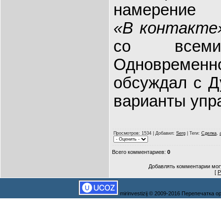
намерение 
«
В контакте
со всеми
Одновреме
обсуждал с 
варианты упр
Просмотров
: 1534 |
Добавил
:
Serg
|
Теги
:
Сделка
,
Всего комментариев
:
0
Добавлять комментарии могу
[
Р
mirinvestizij © 2009-2016 Перепечатка