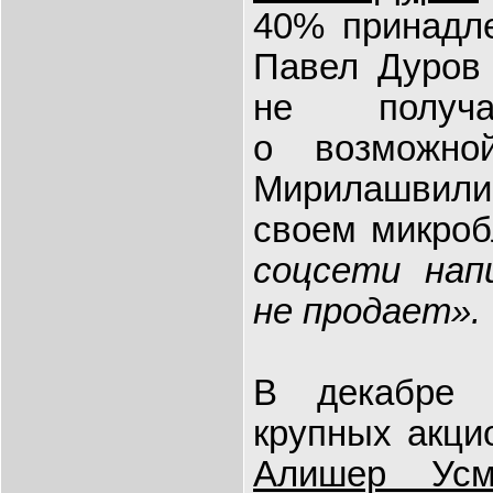
40% принад
Павел Дуров 
не получа
о возможн
Мирилашвил
своем микробл
соцсети нап
не продает».
В декабре 
крупных акци
Алишер Усм