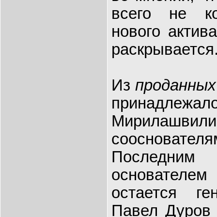
всего не к
нового актив
раскрывается
Из
проданных
принадлеж
Мирилашвили 
соосновате
Последни
основателе
остается ге
Павел Дуров