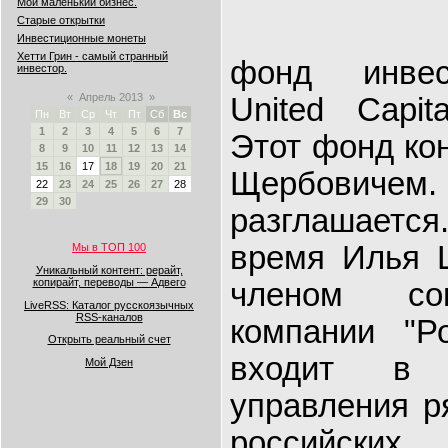
Мой маленький бизнес.
Старые открытки
Инвестиционные монеты
Хетти Грин - самый странный
фонд
инве
инвестор.
«
Апрель 2013
»
United Capit
Пн
Вт
Ср
Чт
Пт
Сб
Вс
1
2
3
4
5
6
7
Этот фонд ко
8
9
10
11
12
13
14
15
16
17
18
19
20
21
Щербовичем
22
23
24
25
26
27
28
29
30
разглашает
время Илья 
Мы в ТОП 100
Уникальный контент: рерайт,
копирайт, переводы — Адвего
членом сов
LiveRSS: Каталог русскоязычных
RSS-каналов
компании "Р
Открыть реальный счет
входит в 
Мой Дзен
управления р
российски