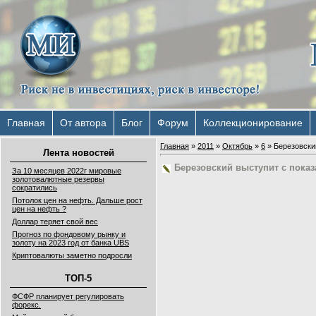
Главная
От автора
Блог
Форум
Коллекционирование
Главная
»
2011
»
Октябрь
»
6
» Березовски
Лента новостей
Березовский выступит с пока
За 10 месяцев 2022г мировые
золотовалютные резервы
сократились
Потолок цен на нефть. Дальше рост
цен на нефть ?
Доллар теряет свой вес
Прогноз по фондовому рынку и
золоту на 2023 год от банка UBS
Криптовалюты заметно подросли
ТОП-5
ФСФР планирует регулировать
форекс.