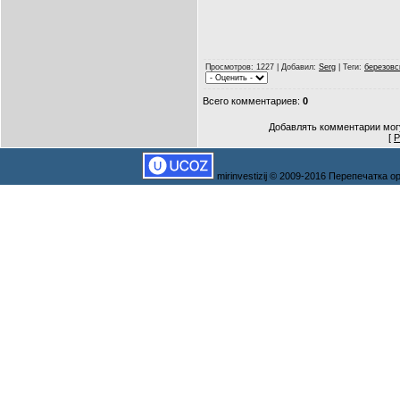
Просмотров
: 1227 |
Добавил
:
Serg
|
Теги
:
березовс
Всего комментариев
:
0
Добавлять комментарии могу
[
Р
mirinvestizij © 2009-2016 Перепечатка