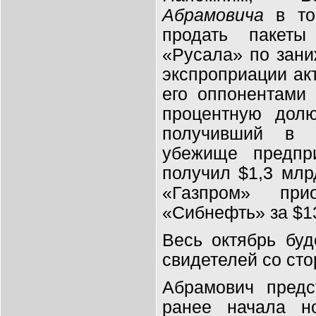
Абрамовича
в том
продать пакет
«Русала» по зани
экспроприации ак
его оппонентами
процентную дол
получивший в Б
убежище предпр
получил $1,3 млр
«Газпром» пр
«Сибнефть» за $1
Весь октябрь бу
свидетелей со сто
Абрамович предс
ранее начала н