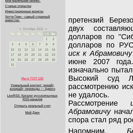
Мой маленький бизнес.
Старые открытки
Инвестиционные монеты
Хетти Грин - самый странный
претензий Берез
инвестор.
двух составля
«
Октябрь 2011
»
Пн
Вт
Ср
Чт
Пт
Сб
Вс
долларов по "Си
1
2
долларов по РУС
3
4
5
6
7
8
9
10
11
12
13
14
15
16
иск к Абрамовичу
17
18
19
20
21
22
23
июне 2007 года
24
25
26
27
28
29
30
31
изначально пытал
Высокий суд 
Мы в ТОП 100
рассмотрению иск
Уникальный контент: рерайт,
копирайт, переводы — Адвего
не удалось.
LiveRSS: Каталог русскоязычных
RSS-каналов
Рассмотрение
Открыть реальный счет
Абрамовичу
начал
Мой Дзен
спора стал ряд ро
Напомним,
Б