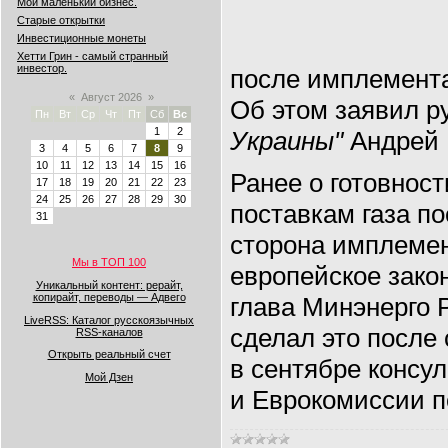
Мой маленький бизнес.
Старые открытки
Инвестиционные монеты
Хетти Грин - самый странный
инвестор.
после имплемент
«
Август 2026
»
Об этом заявил р
Пн
Вт
Ср
Чт
Пт
Сб
Вс
1
2
Украины"
Андрей 
3
4
5
6
7
8
9
10
11
12
13
14
15
16
Ранее о готовност
17
18
19
20
21
22
23
24
25
26
27
28
29
30
поставкам газа по
31
сторона имплемен
Мы в ТОП 100
европейское зако
Уникальный контент: рерайт,
копирайт, переводы — Адвего
глава Минэнерго 
LiveRSS: Каталог русскоязычных
сделал это после
RSS-каналов
Открыть реальный счет
в сентябре консу
Мой Дзен
и Еврокомиссии по