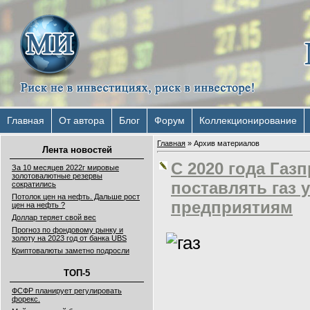
Главная
От автора
Блог
Форум
Коллекционирование
Главная
»
Архив материалов
Лента новостей
С 2020 года Га
За 10 месяцев 2022г мировые
золотовалютные резервы
поставлять газ 
сократились
Потолок цен на нефть. Дальше рост
предприятиям
цен на нефть ?
Доллар теряет свой вес
Прогноз по фондовому рынку и
золоту на 2023 год от банка UBS
Криптовалюты заметно подросли
ТОП-5
ФСФР планирует регулировать
форекс.