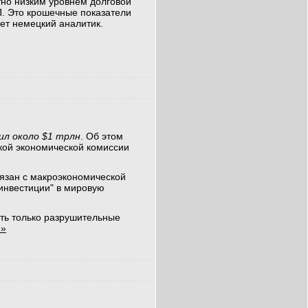
но низким уровнем долговой
П. Это крошечные показатели
ет немецкий аналитик.
ил около $1 трлн
. Об этом
кой экономической комиссии
язан с макроэкономической
инвестиции" в мировую
еть только разрушительные
 »