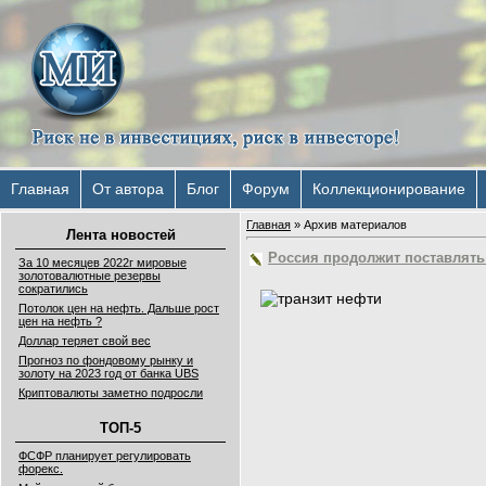
Главная
От автора
Блог
Форум
Коллекционирование
Главная
»
Архив материалов
Лента новостей
Россия продолжит поставлять
За 10 месяцев 2022г мировые
золотовалютные резервы
сократились
Потолок цен на нефть. Дальше рост
цен на нефть ?
Доллар теряет свой вес
Прогноз по фондовому рынку и
золоту на 2023 год от банка UBS
Криптовалюты заметно подросли
ТОП-5
ФСФР планирует регулировать
форекс.