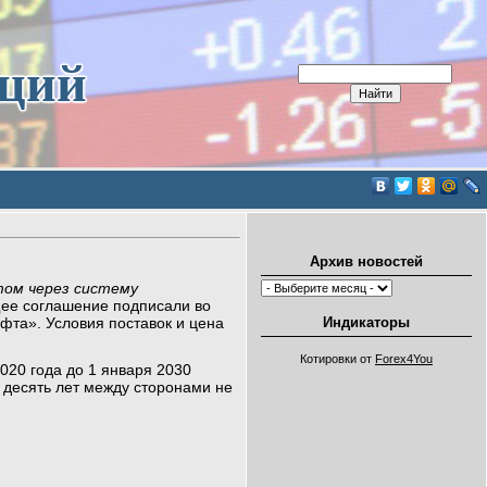
иций
Архив новостей
том через систему
ее соглашение подписали во
Индикаторы
фта». Условия поставок и цена
Котировки от
Forex4You
2020 гoда дo 1 января 2030
 десять лет между сторонами не