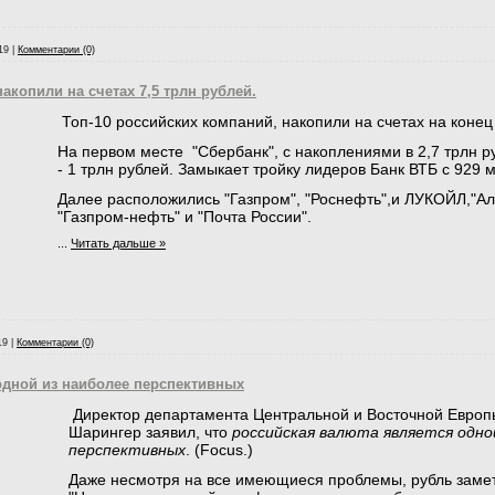
19
|
Комментарии (0)
акопили на счетах 7,5 трлн рублей.
Топ-10 российских компаний, накопили на счетах на конец 
На первом месте "Сбербанк", с накоплениями в 2,7 трлн р
- 1 трлн рублей. Замыкает тройку лидеров Банк ВТБ с 929 
Далее расположились "Газпром", "Роснефть",и ЛУКОЙЛ,"Аль
"Газпром-нефть" и "Почта России".
...
Читать дальше »
19
|
Комментарии (0)
одной из наиболее перспективных
Директор департамента Центральной и Восточной Европ
Шарингер заявил, что
российская валюта является одно
перспективных
. (Focus.)
Даже несмотря на все имеющиеся проблемы, рубль замет