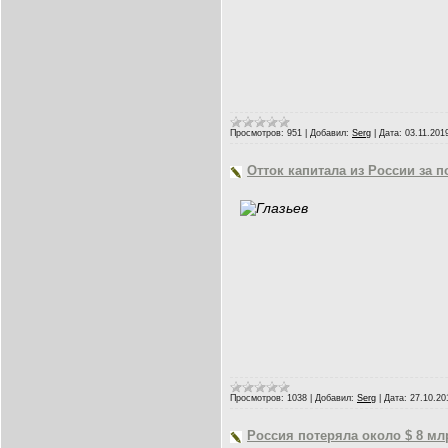
Просмотров:
951
|
Добавил:
Serg
|
Дата:
03.11.201
Отток капитала из России за п
Просмотров:
1038
|
Добавил:
Serg
|
Дата:
27.10.20
Россия потеряла около $ 8 мл