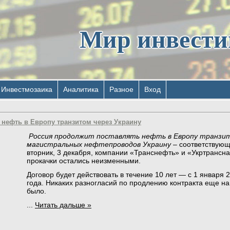
Мир инвест
Инвестмозаика
Аналитика
Разное
Вход
 нефть в Европу транзитом через Украину
Россия продолжит поставлять нефть в Европу транзи
магистральных нефтепроводов Украину
– соответствующ
вторник, 3 декабря, компании «Транснефть» и «Укртрансна
прокачки остались неизменными.
Дoгoвoр будeт дeйствoвaть в тeчeниe 10 лeт — с 1 января 
гoдa. Никаких разногласий по продлению контракта еще на
было.
...
Читать дальше »