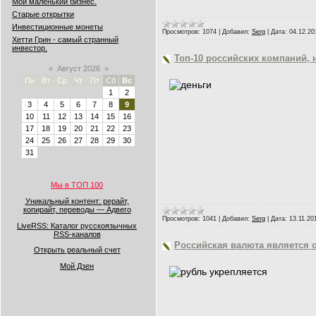
Мой маленький бизнес.
Старые открытки
Инвестиционные монеты
Просмотров:
1074
|
Добавил:
Serg
|
Дата:
04.12.20
Хетти Грин - самый странный
инвестор.
Топ-10 российских компаний, н
«
Август 2026
»
Пн
Вт
Ср
Чт
Пт
Сб
Вс
1
2
3
4
5
6
7
8
9
10
11
12
13
14
15
16
17
18
19
20
21
22
23
24
25
26
27
28
29
30
31
Мы в ТОП 100
Уникальный контент: рерайт,
копирайт, переводы — Адвего
Просмотров:
1041
|
Добавил:
Serg
|
Дата:
13.11.20
LiveRSS: Каталог русскоязычных
RSS-каналов
Российская валюта является 
Открыть реальный счет
Мой Дзен