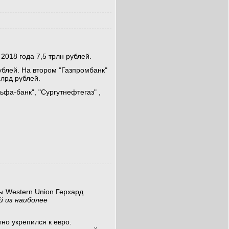
2018 года 7,5 трлн рублей.
ублей. На втором "Газпромбанк"
млрд рублей.
фа-банк", "Сургутнефтегаз" ,
ы Western Union Герхард
й из наиболее
но укрепился к евро.