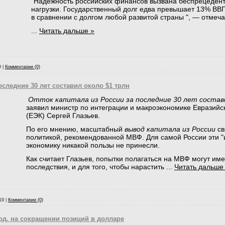
"Надежность российских финансов вызвана беспрецедент
нагрузки. Государственный долг едва превышает 13% ВВ
в сравнении с долгом любой развитой страны ", — отмеча
...
Читать дальше »
9
|
Комментарии (0)
оследние 30 лет составил около $1 трлн
Отток капитала из России за последние 30 лет состав
заявил министр по интеграции и макроэкономике Евразийс
(ЕЭК) Сергей Глазьев.
По его мнению, масштабный
вывод капитала из России
св
политикой, рекомендованной МВФ. Для самой России эти "
экономику никакой пользы не принесли.
Как считает Глазьев, попытки полагаться на МВФ могут им
последствия, и для того, чтобы нарастить
...
Читать дальше
19
|
Комментарии (0)
рд. на сокращении позиций в долларе